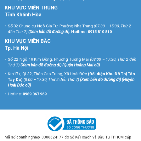
KHU VỰC MIỀN TRUNG
Tỉnh Khánh Hòa
Số 02 Chung cư Ngô Gia Tự, Phường Nha Trang
(07:30 – 15:30, Thứ 2
đến Thứ 7)
(
Xem bản đồ đường đi
).
Hotline:
0915 810 810
KHU VỰC MIỀN BẮC
Tp. Hà Nội
Số 22 Ngõ 19 Kim Đồng, Phường Tương Mai
(08:00 – 17:30, Thứ 2 đến
Thứ 7)
(
Xem bản đồ đường đi
) (Quận Hoàng Mai cũ)
Km17+, QL32, Thôn Cao Trung, Xã Hoài Đức
(Đối diện Khu Đô Thị Tân
Tây Đô)
(8:00 – 17:30, Thứ 2 đến Thứ 7)
(
Xem bản đồ đường đi
) (Huyện
Hoài Đức cũ)
Hotline:
0989 067 969
Mã số doanh nghiệp: 0306524177 do Sở Kế Hoạch và Đầu Tư TP.HCM cấp