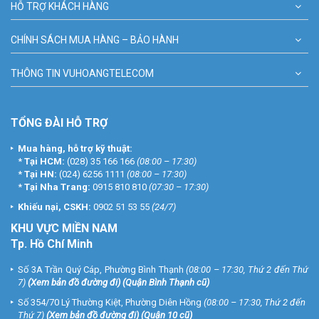
HỖ TRỢ KHÁCH HÀNG
CHÍNH SÁCH MUA HÀNG – BẢO HÀNH
THÔNG TIN VUHOANGTELECOM
TỔNG ĐÀI HỖ TRỢ
Mua hàng, hỗ trợ kỹ thuật:
*
Tại HCM:
(028) 35 166 166
(08:00 – 17:30)
*
Tại HN:
(024) 6256 1111
(08:00 – 17:30)
*
Tại Nha Trang:
0915 810 810
(07:30 – 17:30)
Khiếu nại, CSKH:
0902 51 53 55
(24/7)
KHU
VỰC MIỀN NAM
Tp. Hồ Chí Minh
Số 3A Trần Quý Cáp, Phường Bình Thạnh
(08:00 – 17:30, Thứ 2 đến Thứ
7)
(
Xem bản đồ đường đi
) (Quận Bình Thạnh cũ)
Số 354/70 Lý Thường Kiệt, Phường Diên Hồng
(08:00 – 17:30, Thứ 2 đến
Thứ 7)
(
Xem bản đồ đường đi
) (Quận 10 cũ)