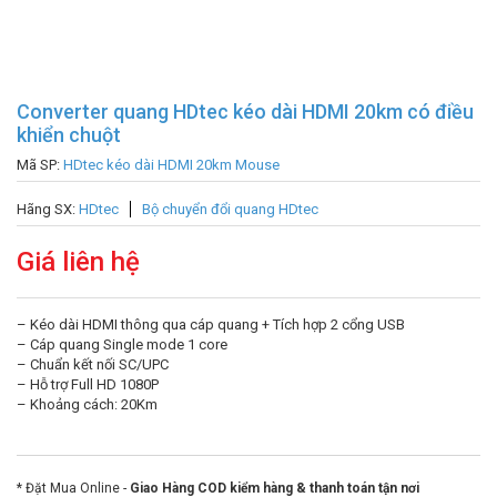
Converter quang HDtec kéo dài HDMI 20km có điều
khiển chuột
Mã SP:
HDtec kéo dài HDMI 20km Mouse
Hãng SX:
HDtec
Bộ chuyển đổi quang HDtec
Giá liên hệ
– Kéo dài HDMI thông qua cáp quang + Tích hợp 2 cổng USB
– Cáp quang Single mode 1 core
– Chuẩn kết nối SC/UPC
– Hỗ trợ Full HD 1080P
– Khoảng cách: 20Km
* Đặt Mua Online -
Giao Hàng COD kiểm hàng & thanh toán tận nơi