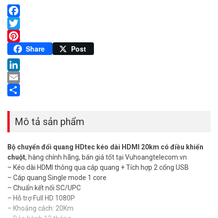
Facebook
Twitter
Pinterest
Share
Post
LinkedIn
Email
Share
Mô tả sản phẩm
Bộ chuyển đổi quang
HDtec kéo dài HDMI 20km có điều khiển
chuột
, hàng chính hãng, bán giá tốt tại Vuhoangtelecom.vn
– Kéo dài HDMI thông qua cáp quang + Tích hợp 2 cổng USB
– Cáp quang Single mode 1 core
– Chuẩn kết nối SC/UPC
– Hỗ trợ Full HD 1080P
– Khoảng cách: 20Km