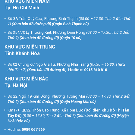
KHU
VỰC MIỀN NAM
Tp. Hồ Chí Minh
Số 3A Trần Quý Cáp, Phường Bình Thạnh
(08:00 – 17:30, Thứ 2 đến Thứ
7)
(
Xem bản đồ đường đi
) (Quận Bình Thạnh cũ)
Số 354/70 Lý Thường Kiệt, Phường Diên Hồng
(08:00 – 17:30, Thứ 2 đến
Thứ 7)
(
Xem bản đồ đường đi
) (Quận 10 cũ)
KHU VỰC MIỀN TRUNG
Tỉnh Khánh Hòa
Số 02 Chung cư Ngô Gia Tự, Phường Nha Trang
(07:30 – 15:30, Thứ 2
đến Thứ 7)
(
Xem bản đồ đường đi
).
Hotline:
0915 810 810
KHU VỰC MIỀN BẮC
Tp. Hà Nội
Số 22 Ngõ 19 Kim Đồng, Phường Tương Mai
(08:00 – 17:30, Thứ 2 đến
Thứ 7)
(
Xem bản đồ đường đi
) (Quận Hoàng Mai cũ)
Km17+, QL32, Thôn Cao Trung, Xã Hoài Đức
(Đối diện Khu Đô Thị Tân
Tây Đô)
(8:00 – 17:30, Thứ 2 đến Thứ 7)
(
Xem bản đồ đường đi
) (Huyện
Hoài Đức cũ)
Hotline:
0989 067 969