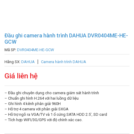
Đầu ghi camera hành trình DAHUA DVR0404ME-HE-
GCW
Mã SP:
DVR0404ME-HE-GCW
Hãng SX:
DAHUA
Camera hành trình DAHUA
Giá liên hệ
– Đầu ghi chuyên dụng cho camera giám sát hành trình
– Chuẩn ghi hình H.264 với hai luồng dữ liệu
– Ghi hình 4 kênh phân giải 960H
– Hỗ trợ 4 camera với phân giải SXGA
– Hỗ trợ ngõ ra VGA/TV và 1 ổ cứng SATA HDD 2.5′, SD card
– Tích hợp WIFI/3G/GPS với độ chính xác cao.