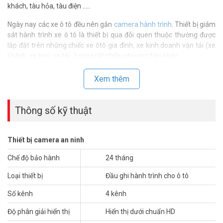
khách, tàu hỏa, tàu điện …..
Ngày nay các xe ô tô đều nên gắn
camera hành trình
. Thiết bị giám
sát hành trình xe ô tô là thiết bị qua đỗi quen thuộc thường được
lắp đặt trên những chiếc xe ôtô gia đình, xe kinh doanh vận tải (xe
khách, xe taxi, xe tải…) cùng rất nhiều phương tiện khác.
Thông số đầu ghi hình 4 kênh DAHUA DVR0404ME-HE-GCW
Xem thêm
– Hỗ trợ 4 camera với phân giải SXGA
– Chuẩn ghi hình H.264 với hai luồng dữ liệu
– Ghi hình 4 kênh phân giải 960H
Thông số kỹ thuật
– Ngõ ra tính hiệu video TV/VGA
– Hỗ trợ 1 SATA HDD 2.5”, 2 USB2.0, SD card
– Tích hợp GPS/3G/WIFI với độ chính xác cao
Thiết bị camera an ninh
– Giải điện áp vào từ 6~36V
– Nhiệt độ hoạt động từ -30°C~+60°C
Chế độ bảo hành
24 tháng
– Xuất xứ: Trung Quốc.
Loại thiết bị
Đầu ghi hành trình cho ô tô
– Bảo hành: 24 tháng.
Số kênh
4 kênh
Để cập nhật thông tin giá bán DAHUA DVR0404ME-HE-GCW xin vui
lòng liên hệ HOTLINE 1900 9259 để được hỗ trợ tốt nhất. Tham
Độ phân giải hiển thị
Hiển thị dưới chuẩn HD
khảo thêm hình ảnh tại
Facebook Vuhoangtelecom
nhé.