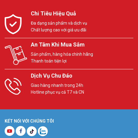
Chi Tiêu Hiệu Quả
Đa dạng sản phẩm và dịch vụ
Chất lượng cao với giá ưu đãi
An Tâm Khi Mua Sắm
Sản phẩm, hàng hóa chính hãng
Thanh toán tiện lợi
Dịch Vụ Chu Đáo
Giao hàng nhanh trong 24h
Hotline phục vụ cả T7 và CN
KẾT NỐI VỚI CHÚNG TÔI