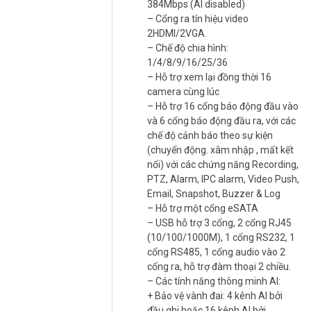
384Mbps (AI disabled)
+ Video Metadata: 8 kênh AI bởi Camera
– Cổng ra tín hiệu video
+ ANPR: 8 kênh camera Nhận diện biển số (ANPR) , hỗ trợ lên đến
2HDMI/2VGA.
20.000 biển số.
– Chế độ chia hình:
+ Các chức năng thông minh khác: AI by Camera: Đếm người,
1/4/8/9/16/25/36
Heatmap, Stereo Analysis, Crown distribution…
– Hỗ trợ xem lại đồng thời 16
– Hỗ trợ tên miền miễn phí KBVISION.TV và P2P
camera cùng lúc
– Phần mềm sử dụng: KBVIEW Plus, KBiVMS, KBVMS Lite
– Hỗ trợ 16 cổng báo động đầu vào
– Hỗ trợ Auto Register 1.0 và 2.0 thêm Camera từ xa về đầu ghi:
và 6 cổng báo động đầu ra, với các
Full kênh
chế độ cảnh báo theo sự kiện
– Hỗ trợ chuẩn ONVIF 2.4, kết nối với camera của các hãng khác
(chuyển động. xâm nhập , mất kết
qua giao thức ONVIF
nối) với các chứng năng Recording,
– Chất liệu kim loại
PTZ, Alarm, IPC alarm, Video Push,
– Điện áp AC 100-240V, công suất không ổ cứng 13W
Email, Snapshot, Buzzer & Log
– Kích thước 1.5U, 440.0 mm × 415.1 mm x 70.0 mm
– Hỗ trợ một cổng eSATA
– Trọng lượng không ổ cứng 4.74kg
– USB hỗ trợ 3 cổng, 2 cổng RJ45
– Nhiệt độ hoạt động: -10°C ~ +55°C
(10/100/1000M), 1 cổng RS232, 1
– Xuất xứ: Thương hiệu Mỹ.
cổng RS485, 1 cổng audio vào 2
– Bảo hành: 24 tháng.
cổng ra, hỗ trợ đàm thoại 2 chiều.
– Các tính năng thông minh AI:
Đầu ghi KBVISION KX-DAi4K8432EN3-VN là lựa chọn AI đỉnh cao
+ Bảo vệ vành đai: 4 kênh AI bởi
cho hệ thống 32 kênh cần nhận diện khuôn mặt, ANPR 20.000 biển
đầu ghi hoặc 16 kênh AI bởi