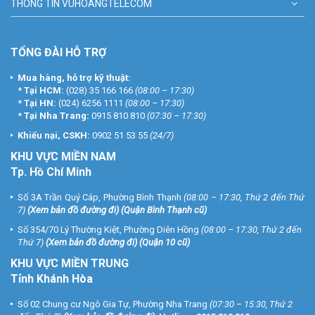
THÔNG TIN VUHOANGTELECOM
TỔNG ĐÀI HỖ TRỢ
Mua hàng, hỗ trợ kỹ thuật:
*
Tại HCM:
(028) 35 166 166
(08:00 – 17:30)
*
Tại HN:
(024) 6256 1111
(08:00 – 17:30)
*
Tại Nha Trang:
0915 810 810
(07:30 – 17:30)
Khiếu nại, CSKH:
0902 51 53 55
(24/7)
KHU
VỰC MIỀN NAM
Tp. Hồ Chí Minh
Số 3A Trần Quý Cáp, Phường Bình Thạnh
(08:00 – 17:30, Thứ 2 đến Thứ
7)
(
Xem bản đồ đường đi
) (Quận Bình Thạnh cũ)
Số 354/70 Lý Thường Kiệt, Phường Diên Hồng
(08:00 – 17:30, Thứ 2 đến
Thứ 7)
(
Xem bản đồ đường đi
) (Quận 10 cũ)
KHU VỰC MIỀN TRUNG
Tỉnh Khánh Hòa
Số 02 Chung cư Ngô Gia Tự, Phường Nha Trang
(07:30 – 15:30, Thứ 2