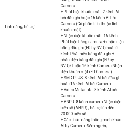
số, heatmap và lưu trữ tới 80TB. Băng thông 384 Mbps, 2 LAN
Camera
Gigabit, 16 cổng alarm. Liên hệ ngay để được tư vấn cấu hình và
+ Phát hiện khuôn mặt: 2 kênh AI
nhận báo giá miễn phí. Tham khảo thêm thông tin tại
Facebook
bởi đầu ghi hoặc 16 kênh AI bởi
Vuhoangtelecom
nhé.
Camera (Có phân tích thuộc tính
Tính năng, hỗ trợ
khuôn mặt)
+ Nhận diện khuôn mặt: 16 kênh
Phát hiện bằng camera + nhận diện
bằng đầu ghi (FR by NVR) hoặc 2
kênh Phát hiện bằng đầu ghi +
nhận diện bằng đầu ghi (FR by
NVR)/ hoặc 16 kênh Camera Nhận
diện khuôn mặt (FR Camera)
+ SMD PLUS: 8 kênh AI bởi đầu ghi
hoặc 16 kênh AI bởi Camera
+ Video Metadata: 8 kênh AI bởi
Camera
+ ANPR: 8 kênh camera Nhận diện
biển số (ANPR) , hỗ trợ lên đến
20.000 biển số.
+ Các chức năng thông minh khác:
AI by Camera: Đếm người,