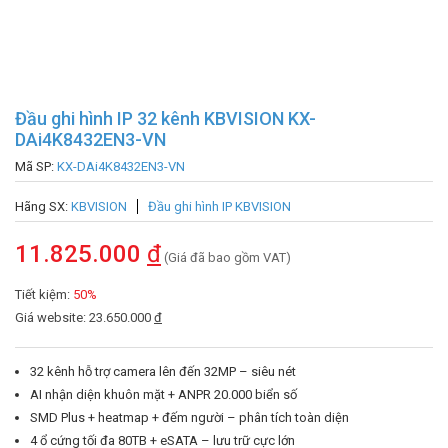
Đầu ghi hình IP 32 kênh KBVISION KX-
DAi4K8432EN3-VN
Mã SP:
KX-DAi4K8432EN3-VN
Hãng SX:
KBVISION
Đầu ghi hình IP KBVISION
11.825.000
đ
(Giá đã bao gồm VAT)
Tiết kiệm:
50%
Giá website: 23.650.000
đ
32 kênh hỗ trợ camera lên đến 32MP – siêu nét
AI nhận diện khuôn mặt + ANPR 20.000 biển số
SMD Plus + heatmap + đếm người – phân tích toàn diện
4 ổ cứng tối đa 80TB + eSATA – lưu trữ cực lớn