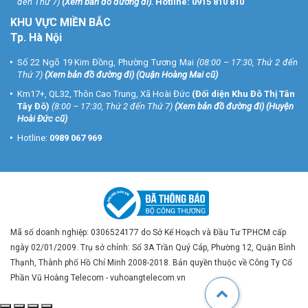
đến Thứ 7)
(
Xem bản đồ đường đi
).
Hotline:
0915 810 810
KHU VỰC MIỀN BẮC
Tp. Hà Nội
Số 22 Ngõ 19 Kim Đồng, Phường Tương Mai
(08:00 – 17:30, Thứ 2 đến
Thứ 7)
(
Xem bản đồ đường đi
) (Quận Hoàng Mai cũ)
Km17+, QL32, Thôn Cao Trung, Xã Hoài Đức
(Đối diện Khu Đô Thị Tân
Tây Đô)
(8:00 – 17:30, Thứ 2 đến Thứ 7)
(
Xem bản đồ đường đi
) (Huyện
Hoài Đức cũ)
Hotline:
0989 067 969
Mã số doanh nghiệp: 0306524177 do Sở Kế Hoạch và Đầu Tư TP.HCM cấp
ngày 02/01/2009. Trụ sở chính: Số 3A Trần Quý Cáp, Phường 12, Quận Bình
Thạnh, Thành phố Hồ Chí Minh 2008-2018. Bản quyền thuộc về Công Ty Cổ
Phần Vũ Hoàng Telecom - vuhoangtelecom.vn