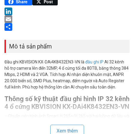
Pinterest
Share
Post
LinkedIn
Email
Share
Mô tả sản phẩm
Đầu ghi KBVISION KX-DAi4K8432EN3-VN là
đầu ghi IP
AI 32 kênh
hỗ trợ camera lên đến 32MP, 4 ổ cứng tối đa 80TB, băng thông 384
Mbps, 2 HDMI và 2 VGA. Tích hợp AI nhận diện khuôn mặt, ANPR
20.000 biển số, SMD Plus, heatmap, đếm người và Auto Register
full kênh. Phù hợp hệ thống lớn cần AI chuyên sâu toàn diện.
Thông số kỹ thuật đầu ghi hình IP 32 kênh
4 ổ cứng KBVISION KX-DAi4K8432EN3-VN
– Chuẩn nén hình ảnh Smart H.265+/H.265 với hai luồng dữ liệu với
phân giải hỗ trợ lên đến 32MP
– Băng thông đầu vào max 384Mbps (AI disabled)
Xem thêm