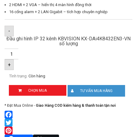
2 HDMI + 2 VGA – hiển thị 4 màn hình đồng thời
16 cổng alarm + 2 LAN Gigabit – tích hợp chuyên nghiệp
-
Đầu ghi hình IP 32 kênh KBVISION KX-DAi4K8432EN3-VN
số lượng
+
Tình trạng:
Còn hàng
CHỌN MUA
TƯ VẤN MUA HÀNG
* Đặt Mua Online -
Giao Hàng COD kiểm hàng & thanh toán tận nơi
Facebook
Twitter