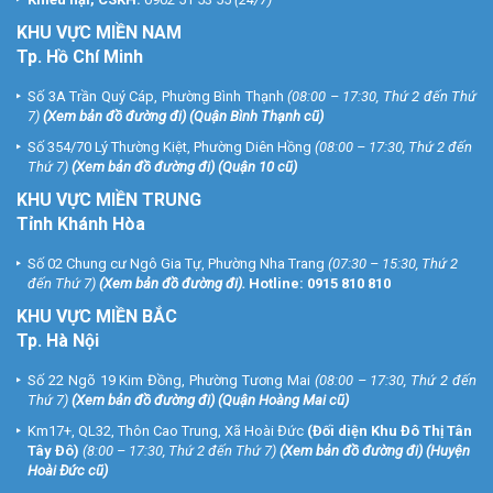
KHU
VỰC MIỀN NAM
Tp. Hồ Chí Minh
Số 3A Trần Quý Cáp, Phường Bình Thạnh
(08:00 – 17:30, Thứ 2 đến Thứ
7)
(
Xem bản đồ đường đi
) (Quận Bình Thạnh cũ)
Số 354/70 Lý Thường Kiệt, Phường Diên Hồng
(08:00 – 17:30, Thứ 2 đến
Thứ 7)
(
Xem bản đồ đường đi
) (Quận 10 cũ)
KHU VỰC MIỀN TRUNG
Tỉnh Khánh Hòa
Số 02 Chung cư Ngô Gia Tự, Phường Nha Trang
(07:30 – 15:30, Thứ 2
đến Thứ 7)
(
Xem bản đồ đường đi
).
Hotline:
0915 810 810
KHU VỰC MIỀN BẮC
Tp. Hà Nội
Số 22 Ngõ 19 Kim Đồng, Phường Tương Mai
(08:00 – 17:30, Thứ 2 đến
Thứ 7)
(
Xem bản đồ đường đi
) (Quận Hoàng Mai cũ)
Km17+, QL32, Thôn Cao Trung, Xã Hoài Đức
(Đối diện Khu Đô Thị Tân
Tây Đô)
(8:00 – 17:30, Thứ 2 đến Thứ 7)
(
Xem bản đồ đường đi
) (Huyện
Hoài Đức cũ)