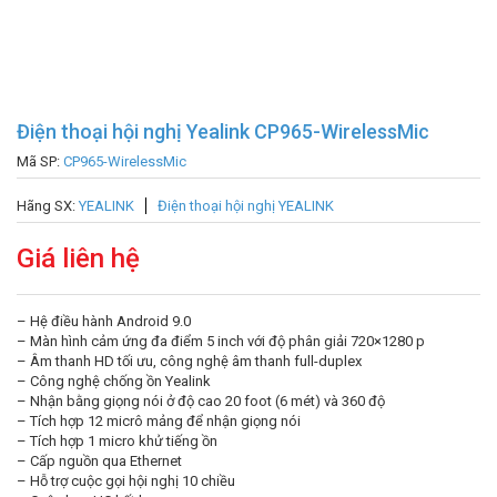
Điện thoại hội nghị Yealink CP965-WirelessMic
Mã SP:
CP965-WirelessMic
Hãng SX:
YEALINK
Điện thoại hội nghị YEALINK
Giá liên hệ
– Hệ điều hành Android 9.0
– Màn hình cảm ứng đa điểm 5 inch với độ phân giải 720×1280 p
– Âm thanh HD tối ưu, công nghệ âm thanh full-duplex
– Công nghệ chống ồn Yealink
– Nhận bằng giọng nói ở độ cao 20 foot (6 mét) và 360 độ
– Tích hợp 12 micrô mảng để nhận giọng nói
– Tích hợp 1 micro khử tiếng ồn
– Cấp nguồn qua Ethernet
– Hỗ trợ cuộc gọi hội nghị 10 chiều