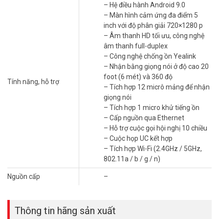
giữa các thành viên trong cuộc họp.
– Hệ điều hành Android 9.0
– Màn hình cảm ứng đa điểm 5
Dễ dàng quản lý cuộc họp: Các tính năng dễ sử dụng giúp theo dõi
inch với độ phân giải 720×1280 p
và quản lý các buổi họp hiệu quả hơn bao giờ hết.
– Âm thanh HD tối ưu, công nghệ
âm thanh full-duplex
Điện thoại hội nghị
Yealink CP965-WirelessMic là một thiết bị không
– Công nghệ chống ồn Yealink
thể thiếu trong môi trường làm việc hiện đại. Với chất lượng âm
– Nhận bằng giọng nói ở độ cao 20
thanh tuyệt vời, thiết kế tiện ích và tính năng bảo mật cao, sản
foot (6 mét) và 360 độ
phẩm này hứa hẹn sẽ mang lại trải nghiệm hội nghị trực tuyến tốt
Tính năng, hỗ trợ
– Tích hợp 12 micrô mảng để nhận
nhất cho người sử dụng. Đầu tư vào Yealink CP965 hôm nay chính
giọng nói
là bước đi đúng đắn trong việc nâng cao hiệu quả làm việc và tối ưu
– Tích hợp 1 micro khử tiếng ồn
hóa giao tiếp trong tổ chức của bạn.
– Cấp nguồn qua Ethernet
Thông số kỹ thuật điện thoại hội nghị
– Hỗ trợ cuộc gọi hội nghị 10 chiều
– Cuộc họp UC kết hợp
Yealink CP965 kèm Micro
– Tích hợp Wi-Fi (2.4GHz / 5GHz,
– Model: CP965-WirelessMic
802.11a / b / g / n)
– Red Dot [2021]
Nguồn cấp
–
– Hệ điều hành Android 9.0
– Màn hình cảm ứng đa điểm 5 inch với độ phân giải 720×1280 p
– Âm thanh HD tối ưu, công nghệ âm thanh full-duplex
– Công nghệ chống ồn Yealink
Thông tin hãng sản xuất
– Nhận bằng giọng nói ở độ cao 20 foot (6 mét) và 360 độ