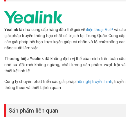
– Tích hợp 12 micrô mảng để nhận giọng nói
– Tích hợp 1 micro khử tiếng ồn
– Cấp nguồn qua Ethernet
– Hỗ trợ cuộc gọi hội nghị 10 chiều
Yealink
là nhà cung cấp hàng đầu thế giới về
điện thoại VoIP
và các
– Cuộc họp UC kết hợp
giải pháp truyền thông hợp nhất có trụ sở tại Trung Quốc. Cung cấp
– Tích hợp Wi-Fi (2.4GHz / 5GHz, 802.11a / b / g / n)
các giải pháp hội họp trực tuyến giúp cá nhân và tổ chức nâng cao
– Xuất xứ: Trung Quốc
năng suất làm việc.
– Bảo hành: 24 tháng
Thương hiệu Yealink
đã khẳng định vị thế của mình trên toàn cầu
Đặt mua Online ngay sản phẩm Yealink CP965-WirelessMic mới
nhờ sự đổi mới không ngừng, chất lượng sản phẩm vượt trội và
nhất, quý khách hàng vui lòng liên hệ HOTLINE 1900 9259 để được
thiết kế tinh tế.
hỗ trợ tốt nhất. Tham khảo thêm hình ảnh tại
Facebook
Vuhoangtelecom
nhé.
Công ty chuyên phát triển các giải pháp
hội nghị truyền hình
, truyền
thông thoại và thiết bị liên quan
Sản phẩm liên quan