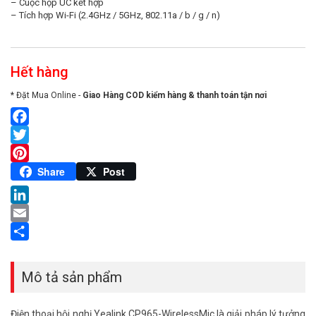
– Cuộc họp UC kết hợp
– Tích hợp Wi-Fi (2.4GHz / 5GHz, 802.11a / b / g / n)
Hết hàng
* Đặt Mua Online -
Giao Hàng COD kiểm hàng & thanh toán tận nơi
Facebook
Twitter
Pinterest
Share
Post
LinkedIn
Email
Share
Mô tả sản phẩm
Điện thoại hội nghị Yealink CP965-WirelessMic là giải pháp lý tưởng