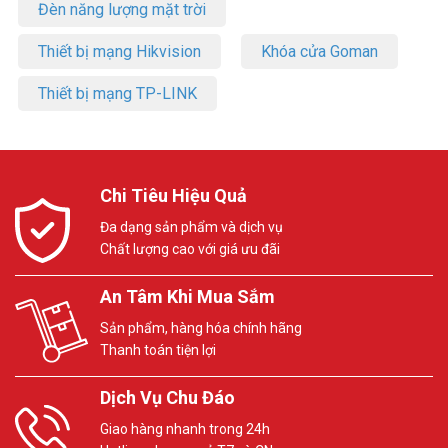
Đèn năng lượng mặt trời
– Nhiều chế độ mở khóa: Vân tay, mật mã, thẻ cảm ứng, mã tạm
thời, mở khóa từ xa qua app Ezviz
Thiết bị mạng Hikvision
Khóa cửa Goman
– Hỗ trợ quản lý người dùng
– Số lượng người dùng 50, mật khẩu 50, số thẻ cảm ứng 50
Thiết bị mạng TP-LINK
– Báo động chống cậy phá
– Quản lý từ xa qua App
– Mật mã truy cập tạm thời
– Thông báo khi pin yếu, thông báo thay thế pin kịp thờ
– Hỗ trợ kiểm tra trạng thái khóa theo thời gian thực
Chi Tiêu Hiệu Quả
– Tự động khóa cửa
– Hỗ trợ mã khóa chống nhìn trộm
Đa dạng sản phẩm và dịch vụ
– Hỗ trợ nguồn điện khẩn cấp
Chất lượng cao với giá ưu đãi
– Nguồn cấp: 4 Pin kiềm AA
– Điều kiện làm việc: 25℃~55℃
An Tâm Khi Mua Sắm
– Độ ẩm 10%~95% (Không ngưng tụ)
– Kích thước: Mặt trước: 154mm × 61mm × 18mm/ Mặt sau:
Sản phẩm, hàng hóa chính hãng
155mm × 76mm × 33,5mm
Thanh toán tiện lợi
– Chứng chỉ: CE (EMC/LVD/RED/RoHS)/REACH/SVHC/WEEE
– Xuất xứ: Trung Quốc
Dịch Vụ Chu Đáo
– Bảo hành: 24 tháng
Giao hàng nhanh trong 24h
Trọn bộ sản phẩm bao gồm: