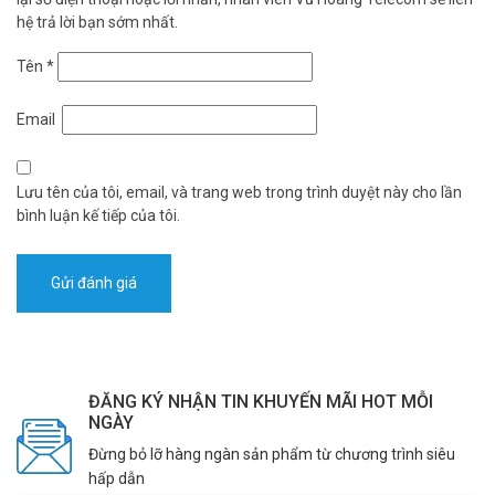
hệ trả lời bạn sớm nhất.
Tên
*
Email
Lưu tên của tôi, email, và trang web trong trình duyệt này cho lần
bình luận kế tiếp của tôi.
ĐĂNG KÝ NHẬN TIN KHUYẾN MÃI HOT MỖI
NGÀY
Nguồn điện đáng tin cậy cho một hộ gia đình
Đừng bỏ lỡ hàng ngàn sản phẩm từ chương trình siêu
bận rộn
hấp dẫn
DL03 Pro được cung cấp năng lượng bởi bốn pin AA dễ thay thế để