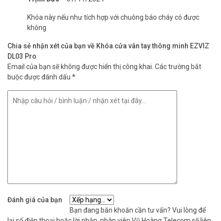
Khóa này nếu như tích hợp với chuông báo cháy có được
không
Chia sẻ nhận xét của bạn về Khóa cửa vân tay thông minh EZVIZ
* Lưu ý:
DL03 Pro hiện hỗ trợ các camera sau để tự động bắt đầu quay
DL03 Pro
video khi cửa mở: H6c, C6N, CP1, TY1, TY2, H3, C8W. Danh sách có
Email của bạn sẽ không được hiển thị công khai.
Các trường bắt
thể tăng lên khi EZVIZ ra mắt nhiều sản phẩm tương thích hơn trong
buộc được đánh dấu
*
tương lai.
Đánh giá của bạn
Bạn đang băn khoăn cần tư vấn? Vui lòng để
lại số điện thoại hoặc lời nhắn, nhân viên Vũ Hoàng Telecom sẽ liên