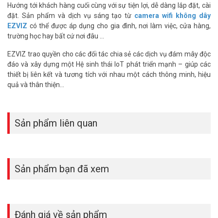
Hướng tới khách hàng cuối cùng với sự tiện lợi, dễ dàng lắp đặt, cài
đặt. Sản phẩm và dịch vụ sáng tạo từ
camera wifi không dây
EZVIZ
có thể được áp dụng cho gia đình, nơi làm việc, cửa hàng,
trường học hay bất cứ nơi đâu …
EZVIZ trao quyền cho các đối tác chia sẻ các dịch vụ đám mây độc
đáo và xây dựng một Hệ sinh thái IoT phát triển mạnh – giúp các
thiết bị liên kết và tương tích với nhau một cách thông minh, hiệu
quả và thân thiện…
DL03 Pro sẽ cảnh báo bạn và tự khóa
Sản phẩm liên quan
Được thiết kế để tự kiểm tra trạng thái của chốt khóa, DL03 Pro sẽ
tự động khóa sau bạn bất cứ khi nào bạn đóng cửa. Không phải lo
lắng nếu bạn vô tình quên khóa cửa thủ công.
– Tự động kiểm tra trạng thái đóng/mở.
Sản phẩm bạn đã xem
– Thiết kế két an toàn tự động khóa.
– Báo động cửa mở trái.
Cài đặt dễ dàng và linh hoạt
Đánh giá về sản phẩm