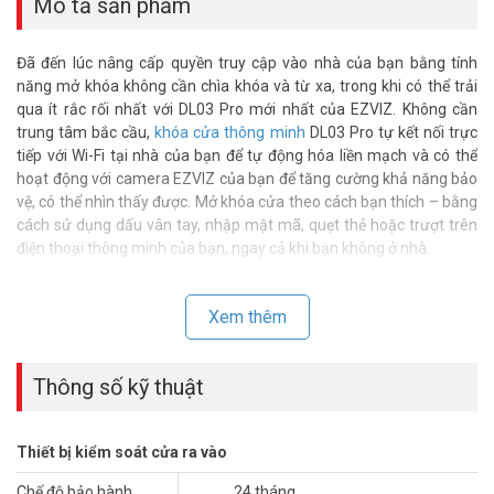
Mô tả sản phẩm
Đã đến lúc nâng cấp quyền truy cập vào nhà của bạn bằng tính
năng mở khóa không cần chìa khóa và từ xa, trong khi có thể trải
qua ít rắc rối nhất với DL03 Pro mới nhất của EZVIZ. Không cần
trung tâm bắc cầu,
khóa cửa thông minh
DL03 Pro tự kết nối trực
tiếp với Wi-Fi tại nhà của bạn để tự động hóa liền mạch và có thể
hoạt động với camera EZVIZ của bạn để tăng cường khả năng bảo
vệ, có thể nhìn thấy được. Mở khóa cửa theo cách bạn thích – bằng
cách sử dụng dấu vân tay, nhập mật mã, quẹt thẻ hoặc trượt trên
điện thoại thông minh của bạn, ngay cả khi bạn không ở nhà.
Xem thêm
Thông số kỹ thuật
Thiết bị kiểm soát cửa ra vào
Chế độ bảo hành
24 tháng