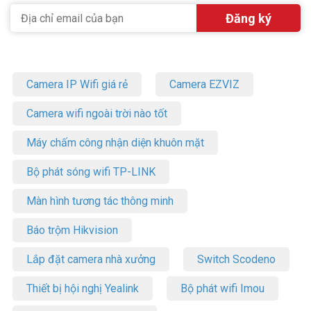
đảm bảo hiệu suất đáng tin cậy ngay cả khi nhiều thành viên trong
gia đình bạn ra vào nhà.
Camera IP Wifi giá rẻ
Camera EZVIZ
Camera wifi ngoài trời nào tốt
Máy chấm công nhận diện khuôn mặt
Bộ phát sóng wifi TP-LINK
Màn hình tương tác thông minh
Báo trộm Hikvision
Thông số kỹ thuật khóa cửa vân tay thông
Lắp đặt camera nhà xưởng
Switch Scodeno
minh EZVIZ DL03 Pro
Thiết bị hội nghị Yealink
Bộ phát wifi Imou
– Mã sản phẩm: CS-DL03-R100-WBCP-GR
– Chất liệu sản phẩm: Nhôm + Nhựa