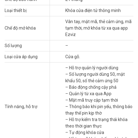
Loại thiết bị
Khóa cửa điện tử thông minh
Vân tay, mật mã, thẻ cảm ứng, mã
Chế độ mở khóa
tạm thời, mở khóa từ xa qua app
Luôn luôn có chìa khóa trên đầu ngón tay của
Ezviz
bạn
Số lượng
–
Mở khóa cửa chưa bao giờ dễ dàng đến thế. Chỉ cần đặt ngón tay
lên cảm biến quét và voila! Bây giờ bạn đã có chìa khóa độc nhất vô
Loại cửa áp dụng
Cửa gỗ.
nhị của riêng mình, không thể sao chép hoặc làm mất.
– Hỗ trợ quản lý người dùng
Chọn cách riêng của bạn để mở khóa cửa
– Số lượng người dùng 50, mật
Cực kỳ linh hoạt khi vào nhà bạn với sự trợ giúp của DL03 Pro. Khóa
khẩu 50, số thẻ cảm ứng 50
đảm bảo rằng mọi thành viên trong gia đình, dù am hiểu công nghệ
– Báo động chống cậy phá
hay không, đều có thể tự tin mở cửa trong khi vẫn cảm thấy an
– Quản lý từ xa qua App
toàn.
– Mật mã truy cập tạm thời
Tính năng, hỗ trợ
– Thông báo khi pin yếu, thông báo
Kết nối Wi-Fi trực tiếp cho cửa trước thông
thay thế pin kịp thờ
minh dễ dàng
– Hỗ trợ kiểm tra trạng thái khóa
theo thời gian thực
Không cần phải trả thêm phụ kiện hoặc hub để khóa trực tuyến
– Tự động khóa cửa
trước khi bạn bắt đầu tận hưởng điều khiển từ xa thông minh. Chỉ