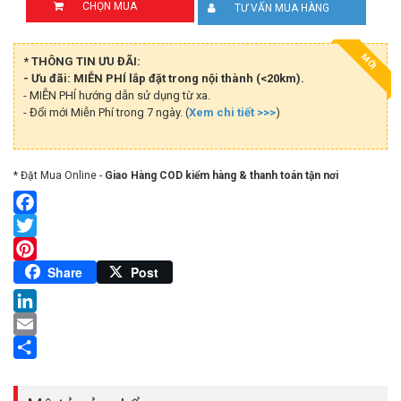
CHỌN MUA
TƯ VẤN MUA HÀNG
MỚI
* THÔNG TIN ƯU ĐÃI:
- Ưu đãi: MIỄN PHÍ lắp đặt trong nội thành (<20km).
- MIỄN PHÍ hướng dẫn sử dụng từ xa.
- Đổi mới Miễn Phí trong 7 ngày. (
Xem chi tiết >>>
)
* Đặt Mua Online -
Giao Hàng COD kiểm hàng & thanh toán tận nơi
Facebook
Twitter
Pinterest
Share
Post
LinkedIn
Email
Share