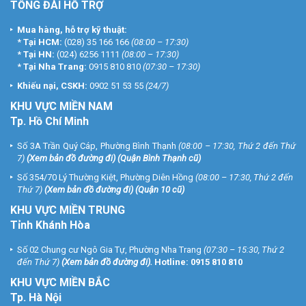
TỔNG ĐÀI HỖ TRỢ
Mua hàng, hỗ trợ kỹ thuật:
*
Tại HCM:
(028) 35 166 166
(08:00 – 17:30)
*
Tại HN:
(024) 6256 1111
(08:00 – 17:30)
*
Tại Nha Trang:
0915 810 810
(07:30 – 17:30)
Khiếu nại, CSKH:
0902 51 53 55
(24/7)
KHU
VỰC MIỀN NAM
Tp. Hồ Chí Minh
Số 3A Trần Quý Cáp, Phường Bình Thạnh
(08:00 – 17:30, Thứ 2 đến Thứ
7)
(
Xem bản đồ đường đi
) (Quận Bình Thạnh cũ)
Số 354/70 Lý Thường Kiệt, Phường Diên Hồng
(08:00 – 17:30, Thứ 2 đến
Thứ 7)
(
Xem bản đồ đường đi
) (Quận 10 cũ)
KHU VỰC MIỀN TRUNG
Tỉnh Khánh Hòa
Số 02 Chung cư Ngô Gia Tự, Phường Nha Trang
(07:30 – 15:30, Thứ 2
đến Thứ 7)
(
Xem bản đồ đường đi
).
Hotline:
0915 810 810
KHU VỰC MIỀN BẮC
Tp. Hà Nội