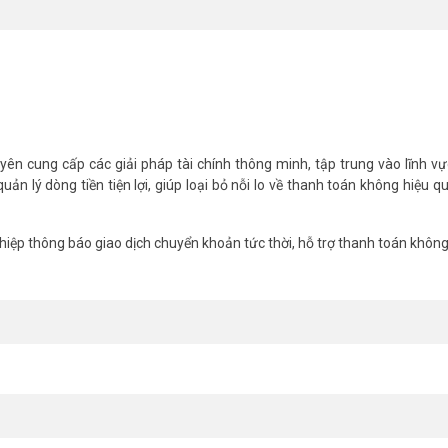
uyển khoản Tingee Box 5SA
n cung cấp các giải pháp tài chính thông minh, tập trung vào lĩnh vực
ản lý dòng tiền tiện lợi, giúp loại bỏ nỗi lo về thanh toán không hiệu q
6 đến 8 giờ
hiệp thông báo giao dịch chuyển khoản tức thời, hỗ trợ thanh toán không
c pin
ng cấp âm thanh rõ ràng và to
 nhất. Tham khảo thêm thông tin tại
Facebook Vuhoangtelecom
nhé.