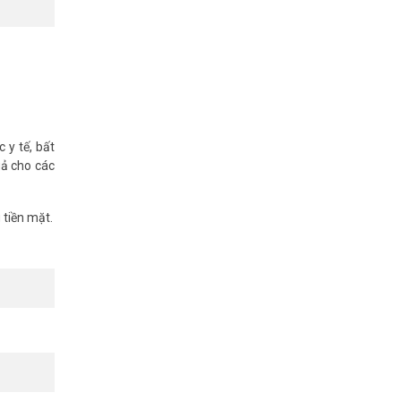
 y tế, bất
uả cho các
 tiền mặt.