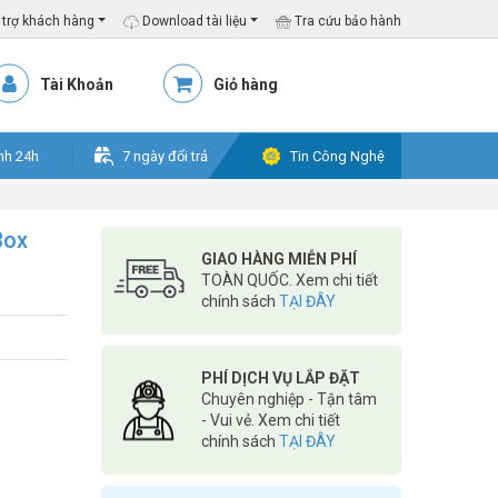
trợ khách hàng
Download tài liệu
Tra cứu bảo hành
Tài Khoản
Giỏ hàng
nh 24h
7 ngày đổi trả
Tin Công Nghệ
Box
GIAO HÀNG MIỄN PHÍ
TOÀN QUỐC. Xem chi tiết
chính sách
TẠI ĐÂY
PHÍ DỊCH VỤ LẮP ĐẶT
Chuyên nghiệp - Tận tâm
- Vui vẻ. Xem chi tiết
chính sách
TẠI ĐÂY