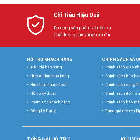
Chi Tiêu Hiệu Quả
Đa dạng sản phẩm và dịch vụ
Chất lượng cao với giá ưu đãi
HỖ TRỢ KHÁCH HÀNG
CHÍNH SÁCH VÀ Q
Tiêu chí bán hàng
Chính sách giao nh
Hướng dẫn mua hàng
Chính sách bảo hà
Hình thức thanh toán
Chính sách dùng t
Hỗ trợ kỹ thuật
Chính sách đổi trả
Chăm sóc khách hàng
Chính sách bảo mật
Đăng ký Đại lý
Bảng giá dịch vụ lắp
TỔNG ĐÀI HỖ TRỢ
KHU
VỰ