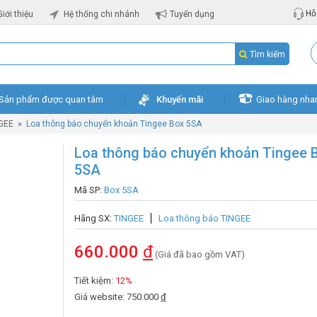
Hỗ 
Giới thiệu
Hệ thống chi nhánh
Tuyển dụng
Tìm kiếm
Sản phẩm được quan tâm
Khuyến mãi
Giao hàng nha
GEE
»
Loa thông báo chuyển khoản Tingee Box 5SA
Loa thông báo chuyển khoản Tingee 
5SA
Mã SP:
Box 5SA
Hãng SX:
TINGEE
Loa thông báo TINGEE
660.000
đ
(Giá đã bao gồm VAT)
Tiết kiệm:
12%
Giá website: 750.000
đ