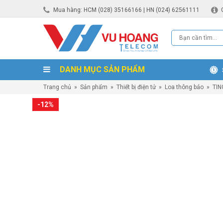
Mua hàng: HCM (028) 35166166 | HN (024) 62561111
DANH MỤC SẢN PHẨM
Trang chủ
»
Sản phẩm
»
Thiết bị điện tử
»
Loa thông báo
»
TIN
-12%