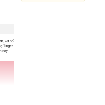
an, kết nối
ng Tingee.
m nay!
Loa thông báo chuyển khoản
Tingee Box 5SA
660.000đ
750.000đ
Mua Ngay