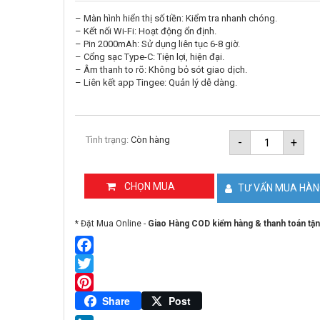
– Màn hình hiển thị số tiền: Kiểm tra nhanh chóng.
– Kết nối Wi-Fi: Hoạt động ổn định.
– Pin 2000mAh: Sử dụng liên tục 6-8 giờ.
– Cổng sạc Type-C: Tiện lợi, hiện đại.
– Âm thanh to rõ: Không bỏ sót giao dịch.
– Liên kết app Tingee: Quản lý dễ dàng.
Loa
Tình trạng:
Còn hàng
-
+
thông
báo
chuyển
khoản
CHỌN MUA
TƯ VẤN MUA HÀ
Tingee
Box
5SA
* Đặt Mua Online -
Giao Hàng COD kiểm hàng & thanh toán tận
số
lượng
Facebook
Twitter
Pinterest
Share
Post