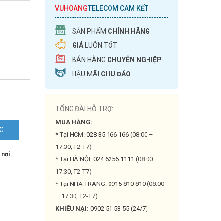
VUHOANG
TELECOM CAM KẾT
SẢN PHẨM
CHÍNH HÃNG
GIÁ
LUÔN TỐT
BÁN HÀNG
CHUYÊN NGHIỆP
HẬU MÃI
CHU ĐÁO
TỔNG ĐÀI HỖ TRỢ:
MUA HÀNG:
NG
* Tại HCM:
028 35 166 166
(08:00 –
17:30, T2-T7)
 nơi
* Tại HÀ NỘI:
024 6256 1111
(08:00 –
17:30, T2-T7)
* Tại NHA TRANG:
0915 810 810
(08:00
– 17:30, T2-T7)
KHIẾU NẠI:
0902 51 53 55 (24/7)