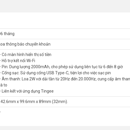
06 tháng
Loa thông báo chuyển khoản
– Có màn hình hiển thị số tiền
 Hỗ trợ kết nối Wi-Fi
– Pin: Dung lượng 2000mAh, cho phép sử dụng liên tục từ 6 đến 8 giờ
– Cổng sạc: Sử dụng cổng USB Type-C, tiện lợi cho việc sạc pin
– Âm thanh: Loa 2W với dải tần từ 20Hz đến 20.000Hz, cung cấp âm than
và to
 Liên kết với ứng dụng Tingee
142.6mm x 99.6mm x 89mm (32mm).
–
SA