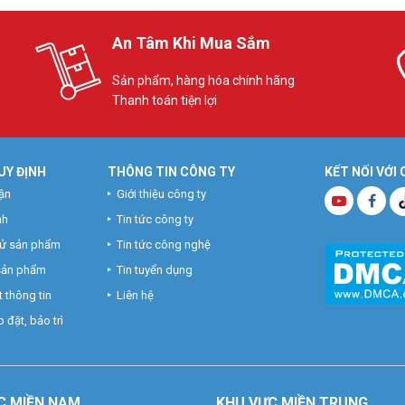
An Tâm Khi Mua Sắm
Sản phẩm, hàng hóa chính hãng
Thanh toán tiện lợi
UY ĐỊNH
THÔNG TIN CÔNG TY
KẾT NỐI VỚI
ận
Giới thiệu công ty
nh
Tin tức công ty
hử sản phẩm
Tin tức công nghệ
 sản phẩm
Tin tuyển dụng
 thông tin
Liên hệ
 đặt, bảo trì
C MIỀN NAM
KHU VỰC MIỀN TRUNG