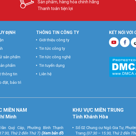
Sản phẩm, hàng hóa chính hãng
Thanh toán tiện lợi
UY ĐỊNH
THÔNG TIN CÔNG TY
KẾT NỐI VỚI
ận
Giới thiệu công ty
nh
Tin tức công ty
hử sản phẩm
Tin tức công nghệ
h sắc nét, màu sắc sống động, giá cả phải chăng. Phù hợp cho công việc
 sản phẩm
Tin tuyển dụng
in tại
Facebook Vuhoangtelecom
nhé.
 thông tin
Liên hệ
 đặt, bảo trì
C MIỀN NAM
KHU VỰC MIỀN TRUNG
Chí Minh
Tỉnh Khánh Hòa
rần Quý Cáp, Phường Bình Thạnh
Số 02 Chung cư Ngô Gia Tự, Phườ
 17:30, Thứ 2 đến Thứ 7)
(
Xem bản đồ
Trang
(07:30 – 15:30, Thứ 2 đến Th