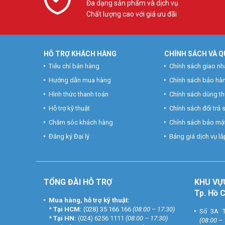
Đa dạng sản phẩm và dịch vụ
– Tỷ lệ tương phản tĩnh: 1.000:1
Chất lượng cao với giá ưu đãi
– Góc nhìn: 178°H/178°V,
– Cổng kết nối: VGA, HDMI
– Thiết kế: Ultra Slim, Borderless
– Chỉnh nghiêng trước sau -5°~15°,
HỖ TRỢ KHÁCH HÀNG
CHÍNH SÁCH VÀ Q
– Hỗ trợ VESA 75x75mm
Tiêu chí bán hàng
Chính sách giao nh
– Phụ kiện: Adapter nguồn AC, cáp HDMI
– Xuất xứ: Trung Quốc
Hướng dẫn mua hàng
Chính sách bảo hà
– Bảo hành: 36 tháng
Hình thức thanh toán
Chính sách dùng t
Màn hình 24 inch FEUVISION FSID24BFI trải nghiệm hình ản
Hỗ trợ kỹ thuật
Chính sách đổi trả
và các ứng dụng khác. Mua ngay. Tham khảo thêm thông t
Chăm sóc khách hàng
Chính sách bảo mật
Đăng ký Đại lý
Bảng giá dịch vụ lắp
TỔNG ĐÀI HỖ TRỢ
KHU
VỰ
Tp. Hồ 
Mua hàng, hỗ trợ kỹ thuật:
*
Tại HCM:
(028) 35 166 166
(08:00 – 17:30)
Số 3A T
*
Tại HN:
(024) 6256 1111
(08:00 – 17:30)
(08:00 –