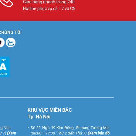
Giao hàng nhanh trong 24h
Hotline phục vụ cả T7 và CN
 CHÚNG TÔI
, giải trí
KHU VỰC MIỀN BẮC
Tp. Hà Nội
ng Nha
Số 22 Ngõ 19 Kim Đồng, Phường Tương Mai
ứ 7)
(
Xem
(08:00 – 17:30, Thứ 2 đến Thứ 7)
(
Xem bản đồ