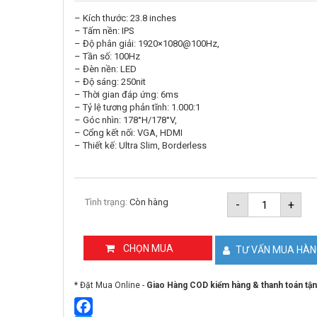
– Kích thước: 23.8 inches
– Tấm nền: IPS
– Độ phân giải: 1920×1080@100Hz,
– Tần số: 100Hz
– Đèn nền: LED
– Độ sáng: 250nit
– Thời gian đáp ứng: 6ms
– Tỷ lệ tương phản tĩnh: 1.000:1
– Góc nhìn: 178°H/178°V,
– Cổng kết nối: VGA, HDMI
– Thiết kế: Ultra Slim, Borderless
Màn
Tình trạng:
Còn hàng
-
+
hình
máy
tính
24
CHỌN MUA
TƯ VẤN MUA HÀ
inch
FEUVISIO
FSID24BF
* Đặt Mua Online -
Giao Hàng COD kiểm hàng & thanh toán tận
số
lượng