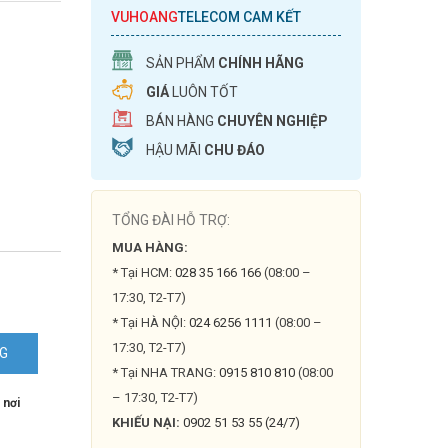
VUHOANG
TELECOM CAM KẾT
SẢN PHẨM
CHÍNH HÃNG
GIÁ
LUÔN TỐT
BÁN HÀNG
CHUYÊN NGHIỆP
HẬU MÃI
CHU ĐÁO
TỔNG ĐÀI HỖ TRỢ:
MUA HÀNG:
* Tại HCM:
028 35 166 166
(08:00 –
17:30, T2-T7)
* Tại HÀ NỘI:
024 6256 1111
(08:00 –
17:30, T2-T7)
NG
N
* Tại NHA TRANG:
0915 810 810
(08:00
I
– 17:30, T2-T7)
 nơi
KHIẾU NẠI:
0902 51 53 55 (24/7)