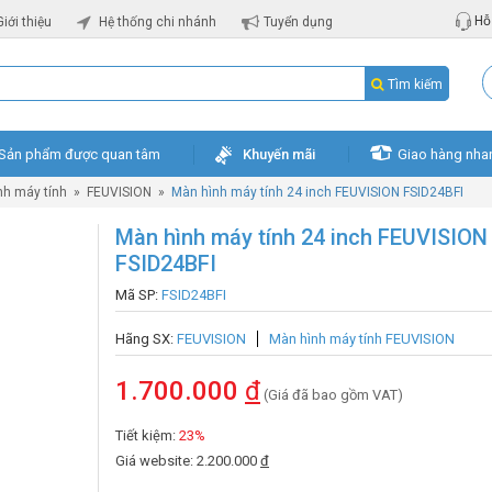
Hỗ 
Giới thiệu
Hệ thống chi nhánh
Tuyển dụng
Tìm kiếm
Sản phẩm được quan tâm
Khuyến mãi
Giao hàng nha
nh máy tính
»
FEUVISION
»
Màn hình máy tính 24 inch FEUVISION FSID24BFI
Màn hình máy tính 24 inch FEUVISION
FSID24BFI
Mã SP:
FSID24BFI
Hãng SX:
FEUVISION
Màn hình máy tính FEUVISION
1.700.000
đ
(Giá đã bao gồm VAT)
Tiết kiệm:
23%
Giá website: 2.200.000
đ