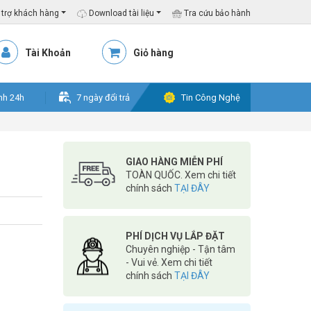
trợ khách hàng
Download tài liệu
Tra cứu bảo hành
Tài Khoản
Giỏ hàng
nh 24h
7 ngày đổi trả
Tin Công Nghệ
GIAO HÀNG MIỄN PHÍ
TOÀN QUỐC. Xem chi tiết
chính sách
TẠI ĐÂY
PHÍ DỊCH VỤ LẮP ĐẶT
Chuyên nghiệp - Tận tâm
- Vui vẻ. Xem chi tiết
chính sách
TẠI ĐÂY