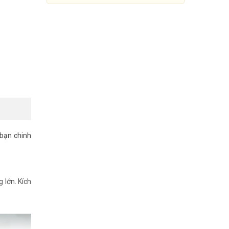
 bạn chinh
Màn hình máy tính 24 inch
FEUVISION FSID24BFI
 lớn. Kích
1.700.000đ
2.200.000đ
Mua Ngay