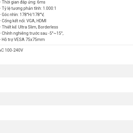
– Thời gian đáp ứng: 6ms
– Tỷ lệ tương phản tĩnh: 1.000:1
– Góc nhìn: 178°H/178°V,
– Cổng kết nối: VGA, HDMI
 Thiết kế: Ultra Slim, Borderless
N FSID24BFI tái tạo hình ảnh sắc nét, chân thực với màu sắc sống độn
– Chỉnh nghiêng trước sau -5°~15°,
ng thức hình ảnh tuyệt đẹp từ mọi góc độ.
– Hỗ trợ VESA 75x75mm
t Mà
AC 100-240V
ag, đặc biệt hữu ích khi chơi các tựa game hành động, FPS (First-Perso
hản hồi nhanh chóng cũng giảm thiểu hiện tượng bóng ma, giúp bạn có t
ện Tượng Xé Hình
a màn hình với card đồ họa, loại bỏ hiện tượng xé hình, giúp hình ả