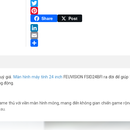
Facebook
Twitter
Pinterest
Share
Post
LinkedIn
Email
Share
uý giá.
Màn hình máy tính 24 inch
FEUVISION FSID24BFI ra đời để giúp
ng động.
ame thủ với viền màn hình mỏng, mang đến không gian chiến game rộng
hau.