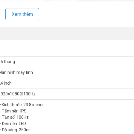
Xem thêm
36 tháng
Màn hình máy tính
24 inch
1920×1080@100Hz
– Kích thước: 23.8 inches
– Tấm nền: IPS
– Tần số: 100Hz
– Đèn nền: LED
– Độ sáng: 250nit