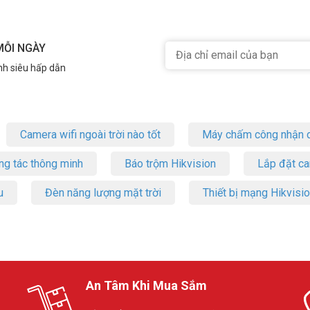
MỖI NGÀY
t nối VGA và HDMI, cho phép bạn dễ dàng kết nối với máy tính, lapto
nh siêu hấp dẫn
cho những game thủ đang tìm kiếm một chiếc màn hình chất lượng với g
ười dùng.
Camera wifi ngoài trời nào tốt
Máy chấm công nhận d
ển thị vượt trội, phù hợp cho công việc, giải trí và thiết kế đồ họa?
ng tác thông minh
Báo trộm Hikvision
Lắp đặt c
hệ ngay Vũ Hoàng Telecom để được tư vấn, đặt hàng và giao hàng toàn q
h 24 inch FEUVISION FSID24BFI
u
Đèn năng lượng mặt trời
Thiết bị mạng Hikvisi
An Tâm Khi Mua Sắm