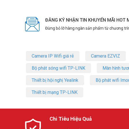
Kết Nối Đa Dạng
ĐĂNG KÝ NHẬN TIN KHUYẾN MÃI HOT 
Màn hình FEUVISION FSID24BFI được trang bị các cổng kế
game hay các thiết bị khác.
Đừng bỏ lỡ hàng ngàn sản phẩm từ chương trì
Lựa Chọn Số 1 Cho Game Thủ
Màn hình 24 inch FEUVISION FSID24BFI là lựa chọn số 1 
chăng. Sản phẩm đáp ứng tốt nhu cầu chiến game của ng
Camera IP Wifi giá rẻ
Camera EZVIZ
Bạn đang tìm kiếm một màn hình 24 inch với chất lượng hi
Bộ phát sóng wifi TP-LINK
Màn hình tươ
FSID24BFI chính là lựa chọn lý tưởng dành cho bạn. Liên 
Thông số kỹ thuật màn hình máy tín
Thiết bị hội nghị Yealink
Bộ phát wifi Imo
– Kích thước: 23.8 inches
Thiết bị mạng TP-LINK
– Tấm nền: IPS
– Độ phân giải: 1920×1080@100Hz,
– Tần số: 100Hz
– Đèn nền: LED
Chi Tiêu Hiệu Quả
– Độ sáng: 250nit
– Thời gian đáp ứng: 6ms