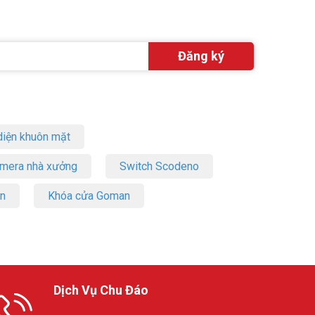
p, console
iá cả phải
iện khuôn mặt
 FEUVISION
amera nhà xưởng
Switch Scodeno
uốc nhé!
on
Khóa cửa Goman
Dịch Vụ Chu Đáo