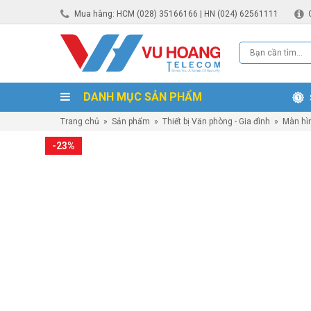
Mua hàng: HCM (028) 35166166 | HN (024) 62561111
DANH MỤC SẢN PHẨM
Trang chủ
»
Sản phẩm
»
Thiết bị Văn phòng - Gia đình
»
Màn hì
-23%