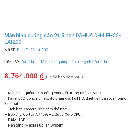
Màn hình quảng cáo 21.5inch DAHUA DH-LFH22-
LAI200
Mã SP:
DH-LFH22-LAI200
Hãng SX:
DAHUA
Màn hình quảng cáo trong nhà DAHUA
8.764.000
đ
(Giá đã bao gồm VAT)
– Màn hình quảng cáo công cộng đặt trong nhà 21.5 inch.
– Panel LCD công nghiệp, độ phân giải Full HD, thiết kế hoàn toàn bằng
kim loại.
– Tích hợp camera, khe cắm thẻ nhớ TF.
– Bộ xử lý: Cortex-A7 1.5GHz Quad Core CPU.
– RAM: 1GB.
– Nền tảng: Media Publish System.