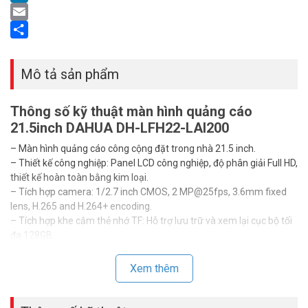
LinkedIn
Email
Share
Mô tả sản phẩm
Thông số kỹ thuật màn hình quảng cáo
21.5inch DAHUA DH-LFH22-LAI200
– Màn hình quảng cáo công cộng đặt trong nhà 21.5 inch.
– Thiết kế công nghiệp: Panel LCD công nghiệp, độ phân giải Full HD,
thiết kế hoàn toàn bằng kim loại.
– Tích hợp camera: 1/2.7 inch CMOS, 2 MP@25fps, 3.6mm fixed
lens, H.265 and H.264+ encoding.
– Tích hợp khe cắm thẻ nhớ TF: Hỗ trợ lưu trữ và xem lại cục bộ tối
đa 128GB.
– Loa trước: thiết kế loa trước đặc biệt, mang lại giọng nói rõ ràng
hơn là thiết kế loa phía sau.
Xem thêm
– 3 chế độ làm việc: Chế độ thông minh, chế độ chỉ dẫn và chế độ
camera quan sát cho các ứng dụng khác nhau khi bạn cần.
– Nền tảng PVM + NVR+: hỗ trợ xem trước, phát lại, lưu trữ và quản