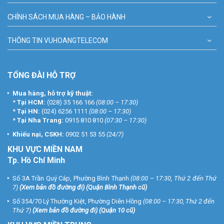
CHÍNH SÁCH MUA HÀNG – BẢO HÀNH
THÔNG TIN VUHOANGTELECOM
TỔNG ĐÀI HỖ TRỢ
Mua hàng, hỗ trợ kỹ thuật:
*
Tại HCM:
(028) 35 166 166
(08:00 – 17:30)
*
Tại HN:
(024) 6256 1111
(08:00 – 17:30)
*
Tại Nha Trang:
0915 810 810
(07:30 – 17:30)
Khiếu nại, CSKH:
0902 51 53 55
(24/7)
KHU
VỰC MIỀN NAM
Tp. Hồ Chí Minh
Số 3A Trần Quý Cáp, Phường Bình Thạnh
(08:00 – 17:30, Thứ 2 đến Thứ
7)
(
Xem bản đồ đường đi
) (Quận Bình Thạnh cũ)
Số 354/70 Lý Thường Kiệt, Phường Diên Hồng
(08:00 – 17:30, Thứ 2 đến
Thứ 7)
(
Xem bản đồ đường đi
) (Quận 10 cũ)