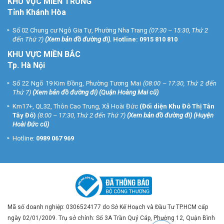
KHU VỰC MIỀN TRUNG
Tỉnh Khánh Hòa
Số 02 Chung cư Ngô Gia Tự, Phường Nha Trang
(07:30 – 15:30, Thứ 2
đến Thứ 7)
(
Xem bản đồ đường đi
).
Hotline:
0915 810 810
KHU VỰC MIỀN BẮC
Tp. Hà Nội
Số 22 Ngõ 19 Kim Đồng, Phường Tương Mai
(08:00 – 17:30, Thứ 2 đến
Thứ 7)
(
Xem bản đồ đường đi
) (Quận Hoàng Mai cũ)
Km17+, QL32, Thôn Cao Trung, Xã Hoài Đức
(Đối diện Khu Đô Thị Tân
Tây Đô)
(8:00 – 17:30, Thứ 2 đến Thứ 7)
(
Xem bản đồ đường đi
) (Huyện
Hoài Đức cũ)
Hotline:
0989 067 969
Mã số doanh nghiệp: 0306524177 do Sở Kế Hoạch và Đầu Tư TP.HCM cấp
ngày 02/01/2009. Trụ sở chính: Số 3A Trần Quý Cáp, Phường 12, Quận Bình