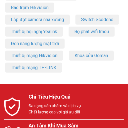
Báo trộm Hikvision
Lắp đặt camera nhà xưởng
Switch Scodeno
Thiết bị hội nghị Yealink
Bộ phát wifi Imou
Đèn năng lượng mặt trời
Thiết bị mạng Hikvision
Khóa cửa Goman
Thiết bị mạng TP-LINK
Chi Tiêu Hiệu Quả
Đa dạng sản phẩm và dịch vụ
Chất lượng cao với giá ưu đãi
An Tâm Khi Mua Sắm