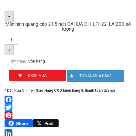
-
Màn hình quảng cáo 21.5inch DAHUA DH-LFH22-LAI200 số
lượng
+
Tình trạng:
Còn hàng
CHỌN MUA
TƯ VẤN MUA HÀNG
* Đặt Mua Online -
Giao Hàng COD kiểm hàng & thanh toán tận nơi
Facebook
Twitter
Pinterest
Share
Post