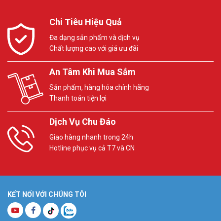
Chi Tiêu Hiệu Quả
Đa dạng sản phẩm và dịch vụ
Chất lượng cao với giá ưu đãi
An Tâm Khi Mua Sắm
Sản phẩm, hàng hóa chính hãng
Thanh toán tiện lợi
Dịch Vụ Chu Đáo
Giao hàng nhanh trong 24h
Hotline phục vụ cả T7 và CN
KẾT NỐI VỚI CHÚNG TÔI