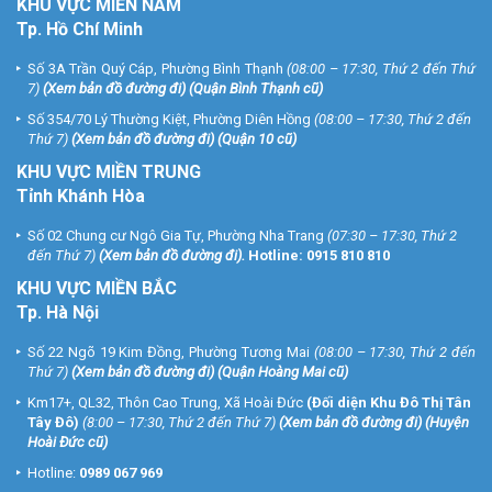
KHU
VỰC MIỀN NAM
Tp. Hồ Chí Minh
Số 3A Trần Quý Cáp, Phường Bình Thạnh
(08:00 – 17:30, Thứ 2 đến Thứ
7)
(
Xem bản đồ đường đi
) (Quận Bình Thạnh cũ)
Số 354/70 Lý Thường Kiệt, Phường Diên Hồng
(08:00 – 17:30, Thứ 2 đến
Thứ 7)
(
Xem bản đồ đường đi
) (Quận 10 cũ)
KHU VỰC MIỀN TRUNG
Tỉnh Khánh Hòa
Số 02 Chung cư Ngô Gia Tự, Phường Nha Trang
(07:30 – 17:30, Thứ 2
đến Thứ 7)
(
Xem bản đồ đường đi
).
Hotline:
0915 810 810
KHU VỰC MIỀN BẮC
Tp. Hà Nội
Số 22 Ngõ 19 Kim Đồng, Phường Tương Mai
(08:00 – 17:30, Thứ 2 đến
Thứ 7)
(
Xem bản đồ đường đi
) (Quận Hoàng Mai cũ)
Km17+, QL32, Thôn Cao Trung, Xã Hoài Đức
(Đối diện Khu Đô Thị Tân
Tây Đô)
(8:00 – 17:30, Thứ 2 đến Thứ 7)
(
Xem bản đồ đường đi
) (Huyện
Hoài Đức cũ)
Hotline:
0989 067 969