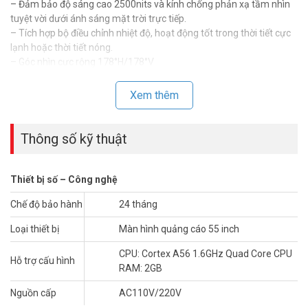
– Đảm bảo độ sáng cao 2500nits và kính chống phản xạ tầm nhìn
tuyệt vời dưới ánh sáng mặt trời trực tiếp.
– Tích hợp bộ điều chỉnh nhiệt độ, hoạt động tốt trong thời tiết cực
lạnh hoặc thời tiết nóng.
– Góc nhìn cực rộng 178°H/178°V
– Hỗ trợ hình ảnh, âm thanh, video, hiển thị văn bản và điều khiển
màn hình từ xa.
Xem thêm
– Nền tảng MPS do Dahua cung cấp, quản lý từ xa thống nhất cho
nhà tích hợp hệ thống và nhà điều hành truyền thông.
– CPU: Cortex A56 1.6GHz Quad Core CPU.
Thông số kỹ thuật
– RAM: 2GB.
– Hệ điều hành: Android 5.1.
– Tích hợp LAN RJ45 và WIFI.
Thiết bị số – Công nghệ
– Kích thước: 2100×850×160mm.
Chế độ bảo hành
24 tháng
– Cân nặng: 160kg.
– Điện áp: AC110V/220V (+/- 10%), 50/60Hz.
Loại thiết bị
Màn hình quảng cáo 55 inch
– Xuất xứ: Trung Quốc.
– Bảo hành: 24 tháng.
CPU: Cortex A56 1.6GHz Quad Core CPU
Hỗ trợ cấu hình
RAM: 2GB
Quý khách xin vui lòng liên hệ số HOTLINE 1900 9259 để được hỗ
trợ giá tốt nhất. Tham khảo thêm hình ảnh tại
Facebook
Nguồn cấp
AC110V/220V
Vuhoangtelecom
nhé.