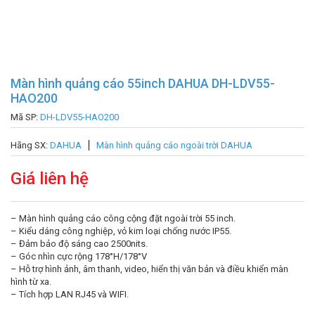
Màn hình quảng cáo 55inch DAHUA DH-LDV55-
HAO200
Mã SP:
DH-LDV55-HAO200
Hãng SX:
DAHUA
Màn hình quảng cáo ngoài trời DAHUA
Giá liên hệ
– Màn hình quảng cáo công cộng đặt ngoài trời 55 inch.
– Kiểu dáng công nghiệp, vỏ kim loại chống nước IP55.
– Đảm bảo độ sáng cao 2500nits.
– Góc nhìn cực rộng 178°H/178°V
– Hỗ trợ hình ảnh, âm thanh, video, hiển thị văn bản và điều khiển màn
hình từ xa.
– Tích hợp LAN RJ45 và WIFI.