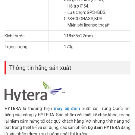
– Hỗ trợ IP54.
Âm thanh vượt trội
– Lựa chọn: GPS+BDS,
GPS+GLONASS,BDS
Cung cấp trải nghiệm âm thanh thực sự vượt trội -âm thanh rõ
– Miễn phí license thoại*
ràng, trong trẻo, âm lượng lớn vượt trội nhưng vẫn rõ ràng trong
mỗi cuộc gọi.
Kích thước
118x55x22mm
Trọng lượng
170g
Thông tin hãng sản xuất
HYTERA
là thương hiệu
máy bộ đàm
xuất xứ Trung Quốc nổi
tiếng của công ty HYTERA. Sản phẩm với thiết kế chắc khỏe, mang
lại niềm cảm hứng tới các quý khách hàng. Với những tính năng nổi
bật trong thiết kế và sử dụng, các sản phẩm
bộ đàm HYTERA
đang
là sản phẩm được ưa chuộng nhất thị trường.