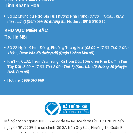
Tỉnh Khánh Hòa
Số 02 Chung cư Ngô Gia Tự, Phường Nha Trang
(07:30 – 17:30, Thứ 2
đến Thứ 7)
(
Xem bản đồ đường đi
).
Hotline:
0915 810 810
KHU VỰC MIỀN BẮC
Tp. Hà Nội
Số 22 Ngõ 19 Kim Đồng, Phường Tương Mai
(08:00 – 17:30, Thứ 2 đến
Thứ 7)
(
Xem bản đồ đường đi
) (Quận Hoàng Mai cũ)
Km17+, QL32, Thôn Cao Trung, Xã Hoài Đức
(Đối diện Khu Đô Thị Tân
Tây Đô)
(8:00 – 17:30, Thứ 2 đến Thứ 7)
(
Xem bản đồ đường đi
) (Huyện
Hoài Đức cũ)
Hotline:
0989 067 969
Mã số doanh nghiệp: 0306524177 do Sở Kế Hoạch và Đầu Tư TP.HCM cấp
ngày 02/01/2009. Trụ sở chính: Số 3A Trần Quý Cáp, Phường 12, Quận Bình