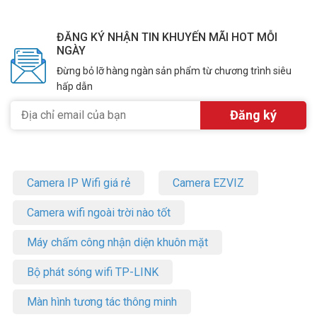
– Khoảng cách liên lạc không giới hạn.
– Màn hình hiển thị 1.77 inch
ĐĂNG KÝ NHẬN TIN KHUYẾN MÃI HOT MỖI
– Không có thời gian lag giữa ngón tay và miệng với hệ thống vận
NGÀY
hành thời gian thực (RTOS)
Đừng bỏ lỡ hàng ngàn sản phẩm từ chương trình siêu
– Hỗ trợ IP54.
hấp dẫn
– Lựa chọn: GPS+BDS, GPS+GLONASS,BDS
– Miễn phí license thoại*
– Đồng bộ gồm: Thân máy, Pin, Adapter, dây cáp sạc, bát cài, dây
đeo, tài liệu kỹ thuật.
– Kích thước: 118x55x22mm
– Trọng lượng: 170g (Không có ăng ten)
– Xuất xứ: Trung Quốc
Camera IP Wifi giá rẻ
Camera EZVIZ
– Bảo hành: 12 tháng
Camera wifi ngoài trời nào tốt
Đặt mua hàng Online ngay hôm nay để được hỗ trợ giá tốt nhất.
Tham khảo thêm thông tin tại
Facebook Vuhoangtelecom
nhé.
Máy chấm công nhận diện khuôn mặt
Bộ phát sóng wifi TP-LINK
Màn hình tương tác thông minh