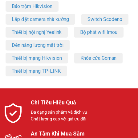
Báo trộm Hikvision
Lắp đặt camera nhà xưởng
Switch Scodeno
Thiết bị hội nghị Yealink
Bộ phát wifi Imou
Đèn năng lượng mặt trời
Thiết bị mạng Hikvision
Khóa cửa Goman
Thiết bị mạng TP-LINK
Chi Tiêu Hiệu Quả
Đa dạng sản phẩm và dịch vụ
Chất lượng cao với giá ưu đãi
An Tâm Khi Mua Sắm