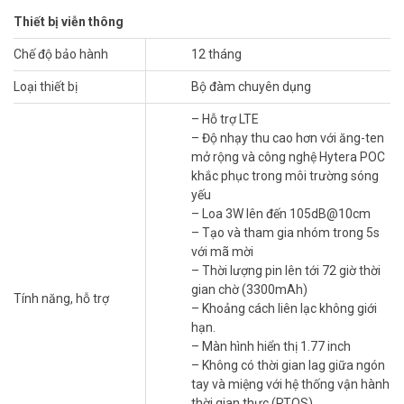
Thiết bị viễn thông
Chế độ bảo hành
12 tháng
Điểm nổi bật của bộ đàm Hytera P30
Loại thiết bị
Bộ đàm chuyên dụng
Thiết kế được xây dựng có mục đích
– Hỗ trợ LTE
– Độ nhạy thu cao hơn với ăng-ten
Cung cấp cho bạn trải nghiệm siêu nhẹ với độ mỏng 22 mm đến
mở rộng và công nghệ Hytera POC
trọng lượng 170 g, từ kết cấu đến vỏ máy và thậm chí là các phím
khắc phục trong môi trường sóng
bấm.
yếu
– Loa 3W lên đến 105dB@10cm
RX/TX cao
– Tạo và tham gia nhóm trong 5s
với mã mời
Đảm bảo bạn giữ kết nối bất cứ nơi nào ngay cả trong thang máy,
– Thời lượng pin lên tới 72 giờ thời
các tòa nhà cao tầng hoặc dưới lòng đất, với thiết kế ăng-ten bên
gian chờ (3300mAh)
ngoài và công nghệ sử dụng trong môi trường yếu Hytera POC.
Tính năng, hỗ trợ
– Khoảng cách liên lạc không giới
Giảm thiểu độ trễ
hạn.
– Màn hình hiển thị 1.77 inch
Hãy để bạn tự tin nói chuyện tại thời điểm nhấn phím PTT. Không có
– Không có thời gian lag giữa ngón
thời gian trễ giữa ngón tay và miệng của bạn, nhờ hệ điều hành thời
tay và miệng với hệ thống vận hành
gian thực (RTO).
thời gian thực (RTOS)