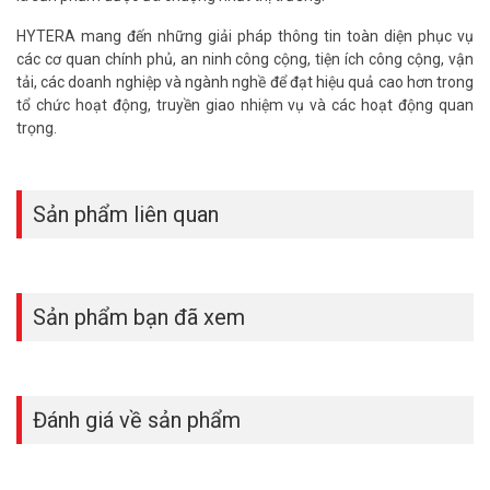
HYTERA mang đến những giải pháp thông tin toàn diện phục vụ
các cơ quan chính phủ, an ninh công cộng, tiện ích công cộng, vận
Nhiều nhóm chờ
tải, các doanh nghiệp và ngành nghề để đạt hiệu quả cao hơn trong
tổ chức hoạt động, truyền giao nhiệm vụ và các hoạt động quan
Thông tin quan trọng luôn luôn được cập nhật từ nhóm này sang
trọng.
nhóm khác, cải thiện hiệu quả và hợp tác truyền thông.
Đồng hành cả ngày
Sản phẩm liên quan
Cung cấp 12 giờ thời gian nói chuyện liên tục và 72 giờ trong thời
gian chờ. Vì vậy, bạn có thể làm nhiều hơn, và sạc pin ít hơn.
Thông số kỹ thuật máy bộ đàm 4G
HYTERA HYT-P30
Sản phẩm bạn đã xem
– Thiết kế nhỏ gọn
– Hỗ trợ LTE
– Độ nhạy thu cao hơn với ăng-ten mở rộng và công nghệ Hytera
Đánh giá về sản phẩm
POC khắc phục trong môi trường sóng yếu
– Loa 3W lên đến 105dB@10cm
– Tạo và tham gia nhóm trong 5s với mã mời
– Thời lượng pin lên tới 72 giờ thời gian chờ (3300mAh)