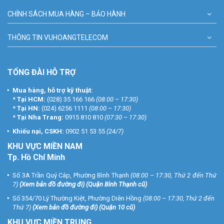
CHÍNH SÁCH MUA HÀNG – BẢO HÀNH
THÔNG TIN VUHOANGTELECOM
TỔNG ĐÀI HỖ TRỢ
Mua hàng, hỗ trợ kỹ thuật:
*
Tại HCM:
(028) 35 166 166
(08:00 – 17:30)
*
Tại HN:
(024) 6256 1111
(08:00 – 17:30)
*
Tại Nha Trang:
0915 810 810
(07:30 – 17:30)
Khiếu nại, CSKH:
0902 51 53 55
(24/7)
KHU
VỰC MIỀN NAM
Tp. Hồ Chí Minh
Số 3A Trần Quý Cáp, Phường Bình Thạnh
(08:00 – 17:30, Thứ 2 đến Thứ
7)
(
Xem bản đồ đường đi
) (Quận Bình Thạnh cũ)
Số 354/70 Lý Thường Kiệt, Phường Diên Hồng
(08:00 – 17:30, Thứ 2 đến
Thứ 7)
(
Xem bản đồ đường đi
) (Quận 10 cũ)
KHU VỰC MIỀN TRUNG