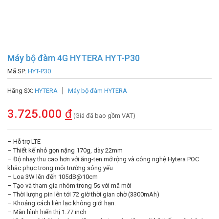
Máy bộ đàm 4G HYTERA HYT-P30
Mã SP:
HYT-P30
Hãng SX:
HYTERA
Máy bộ đàm HYTERA
3.725.000
đ
(Giá đã bao gồm VAT)
– Hỗ trợ LTE
– Thiết kế nhỏ gọn nặng 170g, dày 22mm
– Độ nhạy thu cao hơn với ăng-ten mở rộng và công nghệ Hytera POC
khắc phục trong môi trường sóng yếu
– Loa 3W lên đến 105dB@10cm
– Tạo và tham gia nhóm trong 5s với mã mời
– Thời lượng pin lên tới 72 giờ thời gian chờ (3300mAh)
– Khoảng cách liên lạc không giới hạn.
– Màn hình hiển thị 1.77 inch