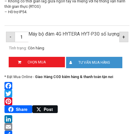
– Không có thời gian lag giữa ngón tay và miệng với hệ thống vận hành
thời gian thực (RTOS)
– Hỗ trợ IP54.
Máy bộ đàm 4G HYTERA HYT-P30 số lượng
-
+
Tình trạng:
Còn hàng
CHỌN MUA
TƯ VẤN MUA HÀNG
* Đặt Mua Online -
Giao Hàng COD kiểm hàng & thanh toán tận nơi
Facebook
Twitter
Pinterest
Share
Post
LinkedIn