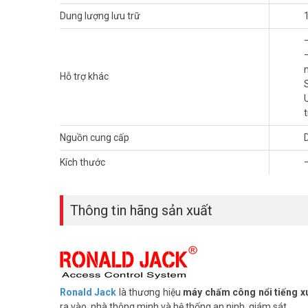
Dung lượng lưu trữ
Máy RONALD JACK 5000T-C hỗ trợ lưu trữ với dung lượn
Hỗ trợ khác
nghiệp quản lý tốt được hết các nhân viên của mình. Đây
vân tay
RONALD JACK 5000TID-C là sự lựa chọn hoàn hảo
Ưu điểm máy chấm công 5000T-C:
Nguồn cung cấp
– Sử dụng vân tay là tiết kiệm chi phí đầu tư
– Bảo mật cao: không chấm công dùm được.
Kích thước
– Phần mềm quản lý nhân viên, số vân tay, giờ công, …. đượ
Thông tin hãng sản xuất
Ronald Jack
là thương hiệu
máy chấm công nổi tiếng xu
ra vào, nhà thông minh và hệ thống an ninh, giám sát.