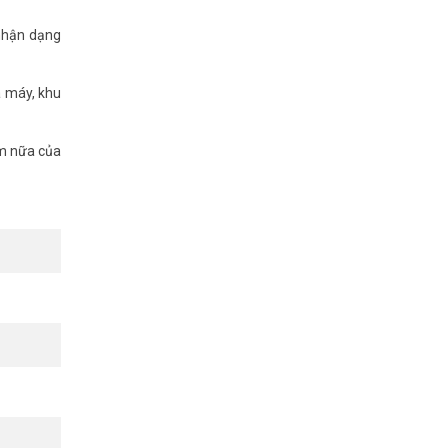
nhận dạng
à máy, khu
ểm nữa của