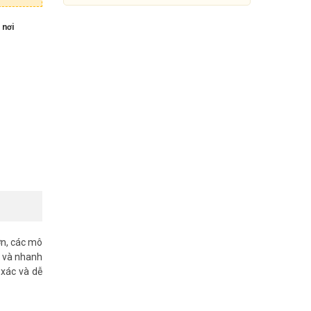
 nơi
Máy chấm công vân tay
RONALD JACK 5000T-C
ớn, các mô
ả và nhanh
3.750.000đ
5.770.000đ
 xác và dễ
Mua Ngay