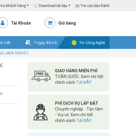
trợ khách hàng
Download tài liệu
Tra cứu bảo hành
Tài Khoản
Giỏ hàng
nh 24h
7 ngày đổi trả
Tin Công Nghệ
LD JACK 5000T-C
K
GIAO HÀNG MIỄN PHÍ
TOÀN QUỐC. Xem chi tiết
chính sách
TẠI ĐÂY
LD
PHÍ DỊCH VỤ LẮP ĐẶT
Chuyên nghiệp - Tận tâm
- Vui vẻ. Xem chi tiết
chính sách
TẠI ĐÂY