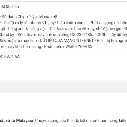
100.000 lần
– Sử dụng Chip xử lý intel của mỹ.
– Tốc độ xử lý rất nhanh <1 giây/1 lần chấm công. - Phát ra giọng nói bằ
g lên đến 100.000 IN/OUT, quản lý 3.000 vân tay và mật khẩu giúp 
ngữ: Tiếng anh & Tiếng việt. - Có Password bảo vệ máy, chế độ hẹn giờ tắ
 là dòng sản phẩm rất phù hợp với các công ty nhỏ tại Việt Nam.
Máy c
Stand by. - Kết nối với máy tính qua cổng RS-232/485, TCP/IP - Lấy dữ li
 cho các doanh nghiệp.
USB hoặc từ máy tính - DỮ LIỆU QUA MẠNG INTERNET - Hiển thị tên ngườ
trên máy khi chấm công - Phần mềm: WISE EYE MIX3
DC 5V/ 1.5A
–
c xuất ra file excel để tính lương……
ất xứ từ Malaysia
. Chuyên cung cấp thiết bị kiểm soát nhân công, kiể