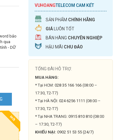
VUHOANG
TELECOM CAM KẾT
SẢN PHẨM
CHÍNH HÃNG
GIÁ
LUÔN TỐT
sword bảo
BÁN HÀNG
CHUYÊN NGHIỆP
nh qua
HẬU MÃI
CHU ĐÁO
tính - DỮ
TỔNG ĐÀI HỖ TRỢ:
MUA HÀNG:
* Tại HCM:
028 35 166 166
(08:00 –
17:30, T2-T7)
NG
* Tại HÀ NỘI:
024 6256 1111
(08:00 –
17:30, T2-T7)
* Tại NHA TRANG:
0915 810 810
(08:00
MỚI
– 17:30, T2-T7)
KHIẾU NẠI:
0902 51 53 55 (24/7)