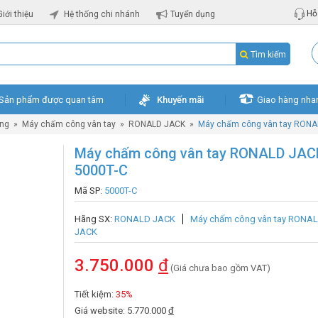
Hỗ 
Giới thiệu
Hệ thống chi nhánh
Tuyển dụng
Tìm kiếm
Sản phẩm được quan tâm
Khuyến mãi
Giao hàng nha
ng
»
Máy chấm công vân tay
»
RONALD JACK
»
Máy chấm công vân tay RONA
Máy chấm công vân tay RONALD JAC
5000T-C
Mã SP:
5000T-C
Hãng SX:
RONALD JACK
Máy chấm công vân tay RONA
JACK
3.750.000
đ
(Giá chưa bao gồm VAT)
Tiết kiệm:
35%
Giá website: 5.770.000
đ