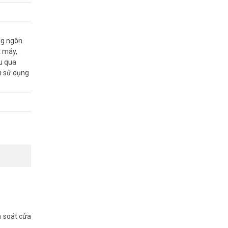
ng ngôn
chủ doanh
t máy,
hấm công
ệu qua
i sử dụng
m soát cửa