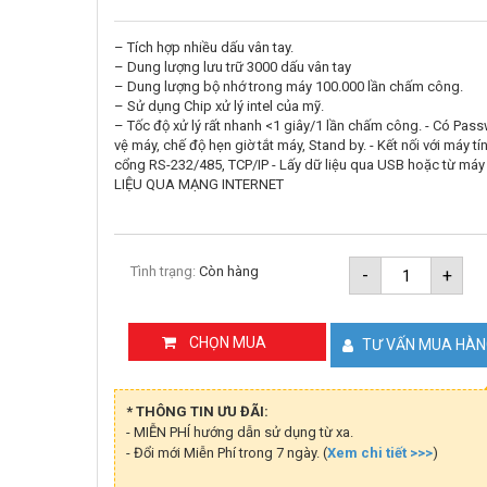
– Tích hợp nhiều dấu vân tay.
– Dung lượng lưu trữ 3000 dấu vân tay
– Dung lượng bộ nhớ trong máy 100.000 lần chấm công.
– Sử dụng Chip xử lý intel của mỹ.
– Tốc độ xử lý rất nhanh <1 giây/1 lần chấm công. - Có Pas
vệ máy, chế độ hẹn giờ tắt máy, Stand by. - Kết nối với máy tí
cổng RS-232/485, TCP/IP - Lấy dữ liệu qua USB hoặc từ máy 
LIỆU QUA MẠNG INTERNET
Máy
Tình trạng:
Còn hàng
-
+
chấm
công
vân
tay
CHỌN MUA
TƯ VẤN MUA HÀ
RONALD
JACK
5000T-
C
* THÔNG TIN ƯU ĐÃI:
số
- MIỄN PHÍ hướng dẫn sử dụng từ xa.
lượng
- Đổi mới Miễn Phí trong 7 ngày. (
Xem chi tiết >>>
)