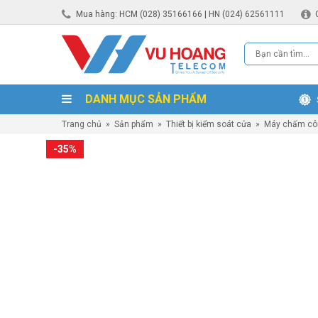
Mua hàng: HCM (028) 35166166 | HN (024) 62561111
DANH MỤC SẢN PHẨM
Trang chủ
»
Sản phẩm
»
Thiết bị kiểm soát cửa
»
Máy chấm cô
-35%