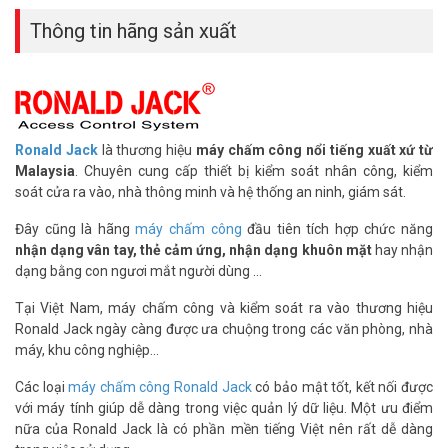
Thông tin hãng sản xuất
Thông số kỹ thuật máy chấm công
RONALD JACK 4000-G
Ronald Jack
là thương hiệu
máy chấm công nổi tiếng xuất xứ từ
– Khả năng quản lý 6000 dấu vân tay + 6000 thẻ cảm ứng
Malaysia
. Chuyên cung cấp thiết bị kiểm soát nhân công, kiểm
– Dung lượng: 200.000 sự kiện chấm công
soát cửa ra vào, nhà thông minh và hệ thống an ninh, giám sát.
– Tích hợp hệ thống đóng mở cửa ra vào (NO, NC, Exit button, Door
Sensor)
Đây cũng là hãng
máy chấm công
đầu tiên tích hợp chức năng
– Pin lưu điện bên trong phòng khi cúp điện từ 4h-8h
nhận dạng vân tay, thẻ cảm ứng, nhận dạng khuôn mặt
hay nhận
– Tốc độ nhận dạng vân tay <1s - Độ dài mã đăng ký <=9 - Khoảng
dạng bằng con ngươi mắt người dùng ...
cách đọc thẻ từ 0 <=3.5cm - Loại thẻ EM 125KHz - Cổng kết nối:
Tại Việt Nam, máy chấm công và kiểm soát ra vào thương hiệu
TCP/IP - USB - Phương thức xác minh bằng vân tay hoặc bằng thẻ
Ronald Jack ngày càng được ưa chuộng trong các văn phòng, nhà
cảm ứng - Âm thanh hỗ trợ trạng thái xác minh - Phần mềm: Wise
máy, khu công nghiệp...
Eye Mix3 - Hỗ trợ mọi thẻ có hình dạng đặc biệt - Ngôn ngữ: Tiếng
Việt, Tiếng Anh. - Nguồn cung cấp: DC 12V/ 1.5A - Sản xuất tại
Các loại
máy chấm công Ronald Jack
có bảo mật tốt, kết nối được
Malaysia. - Bảo hành: 12 tháng.
với máy tính giúp dễ dàng trong việc quản lý dữ liệu. Một ưu điểm
nữa của Ronald Jack là có phần mền tiếng Việt nên rất dễ dàng
Đặt mua hàng Online ngay hôm nay để được hỗ trợ giá tốt nhất.