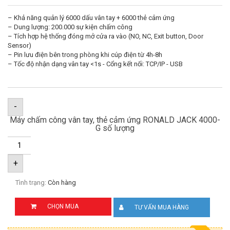
– Khả năng quản lý 6000 dấu vân tay + 6000 thẻ cảm ứng
– Dung lượng: 200.000 sự kiện chấm công
– Tích hợp hệ thống đóng mở cửa ra vào (NO, NC, Exit button, Door
Sensor)
– Pin lưu điện bên trong phòng khi cúp điện từ 4h-8h
– Tốc độ nhận dạng vân tay <1s - Cổng kết nối: TCP/IP - USB
-
Máy chấm công vân tay, thẻ cảm ứng RONALD JACK 4000-
G số lượng
+
Tình trạng:
Còn hàng
CHỌN MUA
TƯ VẤN MUA HÀNG