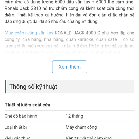
cảm ứng có dung lượng 6000 dấu vân tay + 6000 thẻ cảm ứng.
Ronald Jack S810 hỗ trợ chấm công và kiểm soát cửa cùng thời
điểm. Thiết kế theo xu hướng, hiện đại và đơn giản chắc chắn sẽ
đáp ứng được đại đa số nhu cầu của người dùng.
Máy chấm công vân tay
RONALD JACK 4000-G phù hợp lắp cho
công ty, cửa hàng, nhà hàng, quán karaoke, quán cafe … có số
lượng nhân viên vừa và nhỏ… mẫu mã đẹp. Phần mềm dễ sử dụng,
sử dụng trong môi trường sạch sẽ, chấm công nhanh chóng.
Ưu điểm máy chấm công RONALD JACK
Xem thêm
4000-G
– Mang tính bảo mật rất cao.
Thông số kỹ thuật
– Được thiết kế tinh tế sang trọng, dùng rất bền và được ưu chuộng.
Đặc biệt có tính năng chấm công bằng vân tay và thẻ cảm ứng kết
hợp với nhau.
Thiết bị kiểm soát cửa
– Phần mềm quản lý tên nhân viên, số vân tay, giờ công chi tiết và
tổng hợp,… dễ dàng xuất ra file excer để tính lương nhân viên.
Chế độ bảo hành
12 tháng
– Giúp nhà quản lý nhân sự tiết kiệm thời gian và chi phí cho hoạt
động quản lý nhân sự..
Loại thiết bị
Máy chấm công
Kiểu xác thực
Vân tay và thẻ cảm ứng