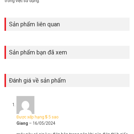
trong việc sử dụng.
Tham khảo thêm thông tin tại
Facebook Vuhoangtelecom
nhé.
Sản phẩm liên quan
Sản phẩm bạn đã xem
Đánh giá về sản phẩm
Được xếp hạng
5
5 sao
Giang
–
16/05/2024