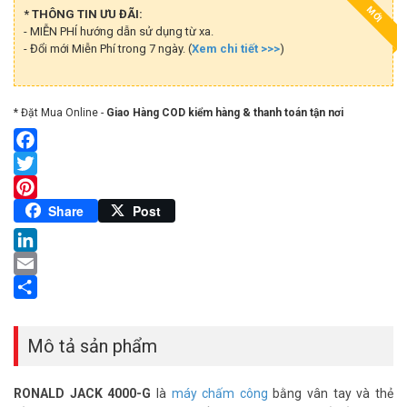
MỚI
* THÔNG TIN ƯU ĐÃI:
- MIỄN PHÍ hướng dẫn sử dụng từ xa.
- Đổi mới Miễn Phí trong 7 ngày. (
Xem chi tiết >>>
)
* Đặt Mua Online -
Giao Hàng COD kiểm hàng & thanh toán tận nơi
Facebook
Twitter
Pinterest
Share
Post
LinkedIn
Email
Share
Mô tả sản phẩm
RONALD JACK 4000-G
là
máy chấm công
bằng vân tay và thẻ