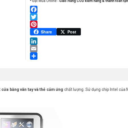
* Đặt Mua Online -
Giao Hàng COD kiểm hàng & thanh toán tận
Facebook
Twitter
Pinterest
Share
Post
LinkedIn
Email
Share
cửa bằng vân tay và thẻ cảm ứng
chất lượng. Sử dụng chip Intel của 