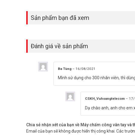
Sản phẩm bạn đã xem
Đánh giá về sản phẩm
Ba Tùng
–
16/08/2021
Mình sử dụng cho 300 nhân viên, thì dùn
CSKH_Vuhoangtelecom
–
17/
*** Xem thêm:
Top các
công tắc cảm ứng
tốt nhất hiệ
Dạ chào anh, anh cho em x
Thông số kỹ thuật máy chấm công v
JACK F18 PRO
Chia sẻ nhận xét của bạn về Máy chấm công vân tay v
Email của bạn sẽ không được hiển thị công khai.
Các trườ
– Quản lý đến 4000 dấu vân tay/ Thẻ cảm ứng.