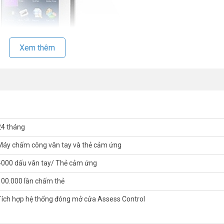
Xem thêm
24 tháng
Máy chấm công vân tay và thẻ cảm ứng
4000 dấu vân tay/ Thẻ cảm ứng
100.000 lần chấm thẻ
Tích hợp hệ thống đóng mở cửa Assess Control
c hơn hẳn khi chúng được thiết kế khá sang trọng và chắc chắn. Ngoài
c sử dụng có thể chống trầy xước tốt. Đây đáng là sự lựa chọn cho cá