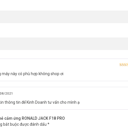
Được
g máy này có phù hợp không shop ơi
hạn
08/2021
n nay
in thông tin để Kinh Doanh tư vấn cho mình ạ
à kiểm soát cửa bằng vân tay, thẻ cảm ứng 
à thẻ cảm ứng RONALD JACK F18 PRO
ng bắt buộc được đánh dấu
*