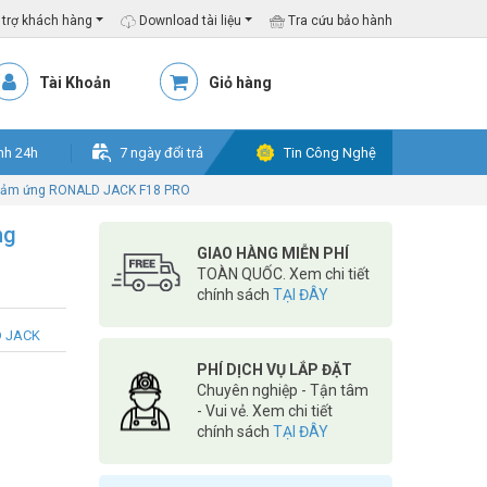
trợ khách hàng
Download tài liệu
Tra cứu bảo hành
Tài Khoản
Giỏ hàng
nh 24h
7 ngày đổi trả
Tin Công Nghệ
 cảm ứng RONALD JACK F18 PRO
ng
GIAO HÀNG MIỄN PHÍ
TOÀN QUỐC. Xem chi tiết
chính sách
TẠI ĐÂY
D JACK
PHÍ DỊCH VỤ LẮP ĐẶT
Chuyên nghiệp - Tận tâm
- Vui vẻ. Xem chi tiết
chính sách
TẠI ĐÂY