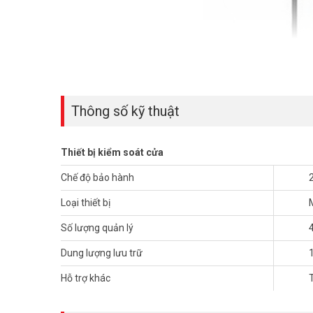
Thông số kỹ thuật
Thiết bị kiểm soát cửa
Chế độ bảo hành
Loại thiết bị
Số lượng quản lý
Dung lượng lưu trữ
Hỗ trợ khác
So với những dòng máy khác thì F18 Pro có điểm vượt bậ
còn có khả năng lấy được dữ liệu thông qua USB. Đầu đọ