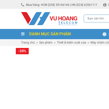
Mua hàng: HCM (028) 35166166 | HN (024) 62561111
DANH MỤC SẢN PHẨM
Trang chủ
»
Sản phẩm
»
Thiết bị kiểm soát cửa
»
Máy chấm cô
-39%