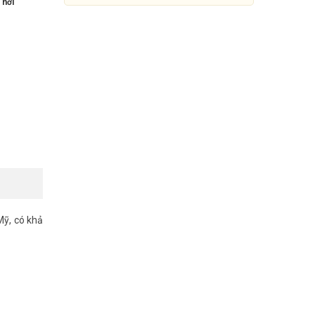
 nơi
Mỹ, có khả
Máy chấm công vân tay và thẻ
cảm ứng RONALD JACK F18
PRO
4.500.000đ
7.400.000đ
Mua Ngay