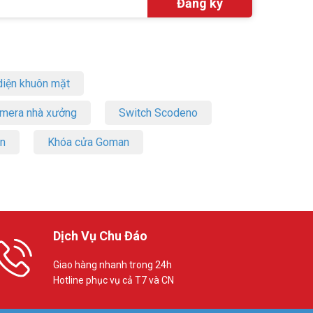
 công ty.
iện khuôn mặt
Tham khảo
amera nhà xưởng
Switch Scodeno
on
Khóa cửa Goman
Dịch Vụ Chu Đáo
Giao hàng nhanh trong 24h
Hotline phục vụ cả T7 và CN