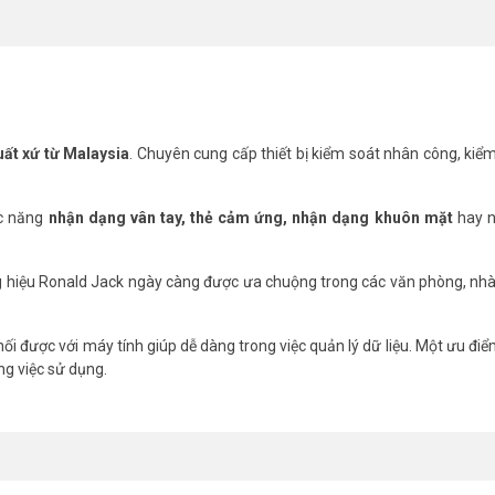
ểm soát an toàn và hiện đại
iúp cho nhân viên tránh tình trạng chấm công hộ, trốn giờ làm, từ đó tự 
ng
F18 PRO có thể giúp nhân viên tránh tình trạng tai nạn nghề nghiệ
iên quan đến tay khiến khó có thể nhận dạng vân tay chính xác.
ất xứ từ Malaysia
. Chuyên cung cấp thiết bị kiểm soát nhân công, kiể
ức năng
nhận dạng vân tay, thẻ cảm ứng, nhận dạng khuôn mặt
hay 
g hiệu Ronald Jack ngày càng được ưa chuộng trong các văn phòng, nh
nối được với máy tính giúp dễ dàng trong việc quản lý dữ liệu. Một ưu đi
ng việc sử dụng.