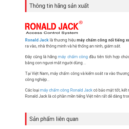
Thông tin hãng sản xuất
doanh nghiệp hiện nay khi cần một hệ thống chấm công, ki
Máy chấm công RONALD JACK F18 PRO
công nghệ cao g
làm của mình. Ngoài ra,
máy chấm công qua thẻ cảm ứ
chấm công bằng vân tay hoặc những ngành nghề lao động l
Ronald Jack
là thương hiệu
máy chấm công nổi tiếng xu
ra vào, nhà thông minh và hệ thống an ninh, giám sát.
Đây cũng là hãng
máy chấm công
đầu tiên tích hợp ch
bằng con ngươi mắt người dùng ...
Tại Việt Nam, máy chấm công và kiểm soát ra vào thươn
công nghiệp...
Các loại
máy chấm công Ronald Jack
có bảo mật tốt, kết 
Ronald Jack là có phần mền tiếng Việt nên rất dễ dàng tro
Sản phẩm liên quan