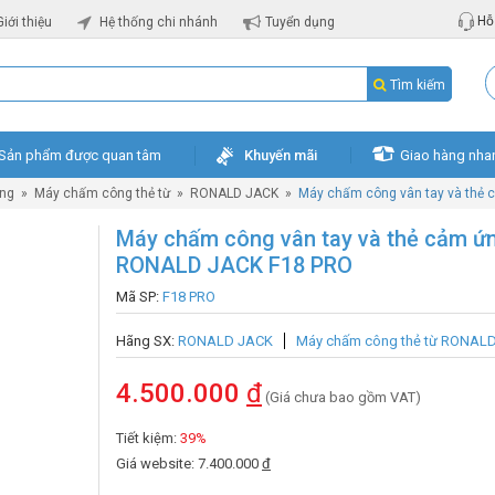
Hỗ 
Giới thiệu
Hệ thống chi nhánh
Tuyển dụng
Tìm kiếm
Sản phẩm được quan tâm
Khuyến mãi
Giao hàng nha
ng
»
Máy chấm công thẻ từ
»
RONALD JACK
»
Máy chấm công vân tay và thẻ
Máy chấm công vân tay và thẻ cảm ứ
RONALD JACK F18 PRO
Mã SP:
F18 PRO
Hãng SX:
RONALD JACK
Máy chấm công thẻ từ RONAL
4.500.000
đ
(Giá chưa bao gồm VAT)
Tiết kiệm:
39%
Giá website: 7.400.000
đ