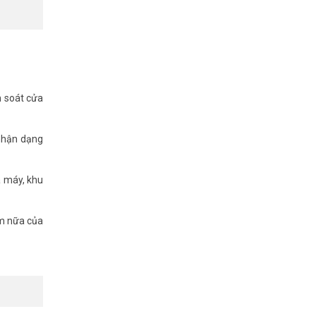
ý thức giờ
p mà không
m soát cửa
nhận dạng
à máy, khu
ểm nữa của