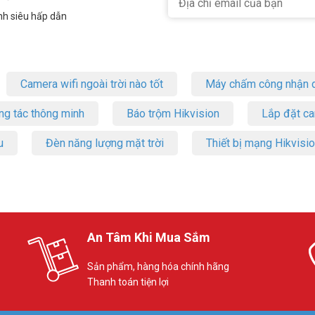
 tăng ca.
nh siêu hấp dẫn
a, thời gian giải lao.
việc tính lương và các chức năng khác phù hợp với các mô hình của từng
heo yêu cầu của khách hàng.
chi tiết kèm hình ảnh minh họa bằng tiếng Việt.
Camera wifi ngoài trời nào tốt
Máy chấm công nhận d
́t, xin vui lòng liên hệ HOTLINE
1900.9259
để được hỗ trợ tốt nhất. 
ng tác thông minh
Báo trộm Hikvision
Lắp đặt c
u
Đèn năng lượng mặt trời
Thiết bị mạng Hikvisi
An Tâm Khi Mua Sắm
Sản phẩm, hàng hóa chính hãng
Thanh toán tiện lợi