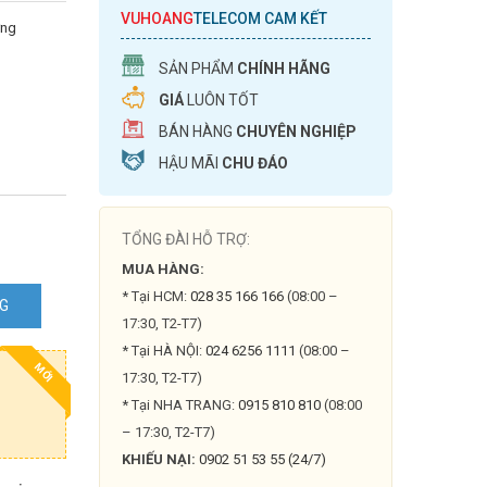
VUHOANG
TELECOM CAM KẾT
ứng
SẢN PHẨM
CHÍNH HÃNG
GIÁ
LUÔN TỐT
BÁN HÀNG
CHUYÊN NGHIỆP
HẬU MÃI
CHU ĐÁO
TỔNG ĐÀI HỖ TRỢ:
MUA HÀNG:
* Tại HCM:
028 35 166 166
(08:00 –
NG
17:30, T2-T7)
* Tại HÀ NỘI:
024 6256 1111
(08:00 –
MỚI
17:30, T2-T7)
* Tại NHA TRANG:
0915 810 810
(08:00
– 17:30, T2-T7)
KHIẾU NẠI:
0902 51 53 55 (24/7)