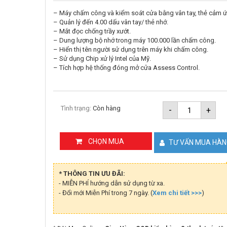
– Máy chấm công và kiểm soát cửa bằng vân tay, thẻ cảm 
– Quản lý đến 4.00 dấu vân tay/ thẻ nhớ.
– Mắt đọc chống trầy xướt.
– Dung lượng bộ nhớ trong máy 100.000 lần chấm công.
– Hiển thị tên người sử dụng trên máy khi chấm công.
– Sử dụng Chip xử lý Intel của Mỹ.
– Tích hợp hệ thống đóng mở cửa Assess Control.
Máy
Tình trạng:
Còn hàng
-
+
chấm
công
vân
tay
CHỌN MUA
TƯ VẤN MUA HÀ
và
thẻ
cảm
ứng
* THÔNG TIN ƯU ĐÃI:
RONALD
- MIỄN PHÍ hướng dẫn sử dụng từ xa.
JACK
- Đổi mới Miễn Phí trong 7 ngày. (
Xem chi tiết >>>
F18
)
PRO
số
lượng