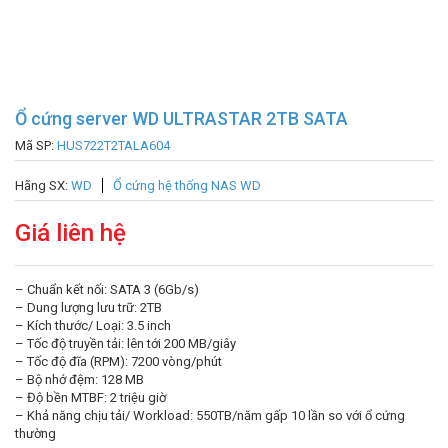
Ổ cứng server WD ULTRASTAR 2TB SATA
Mã SP:
HUS722T2TALA604
Hãng SX:
WD
Ổ cứng hệ thống NAS WD
Giá liên hệ
– Chuẩn kết nối: SATA 3 (6Gb/s)
– Dung lượng lưu trữ: 2TB
– Kích thước/ Loại: 3.5 inch
– Tốc độ truyền tải: lên tới 200 MB/giây
– Tốc độ đĩa (RPM): 7200 vòng/phút
– Bộ nhớ đệm: 128 MB
– Độ bền MTBF: 2 triệu giờ
– Khả năng chịu tải/ Workload: 550TB/năm gấp 10 lần so với ổ cứng
thường