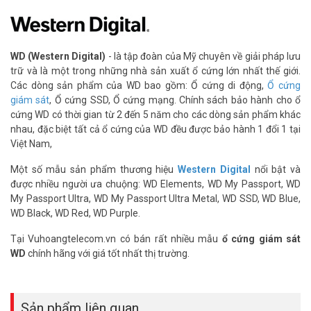
– Chuẩn kết nối: SATA 3 (6Gb/s)
– Dung lượng lưu trữ: 1TB
– Kích thước/ Loại: 3.5 inch
– Tốc độ truyền tải: lên tới 200 MB/giây
WD (Western Digital)
- là tập đoàn của Mỹ chuyên về giải pháp lưu
– Tốc độ đĩa (RPM): 7200 vòng/phút
trữ và là một trong những nhà sản xuất ổ cứng lớn nhất thế giới.
– Bộ nhớ đệm: 128 MB
Các dòng sản phẩm của WD bao gồm: Ổ cứng di động,
Ổ cứng
– Độ bền MTBF: 2 triệu giờ
giám sát
, Ổ cứng SSD, Ổ cứng mạng. Chính sách bảo hành cho ổ
– Khả năng chịu tải/ Workload: 550TB/năm gấp 10 lần so với ổ
cứng WD có thời gian từ 2 đến 5 năm cho các dòng sản phẩm khác
cứng thường
nhau, đặc biệt tất cả ổ cứng của WD đều được bảo hành 1 đổi 1 tại
– Xuất xứ thương hiệu: Mỹ
Việt Nam,
– Thời gian bảo hành: 5 năm
Một số mẫu sản phẩm thương hiệu
Western Digital
nổi bật và
Đặt mua hàng Online ngay hôm nay để được hỗ trợ giá tốt nhất.
được nhiều người ưa chuộng: WD Elements, WD My Passport, WD
Tham khảo thêm thông tin tại
Facebook Vuhoangtelecom
nhé.
My Passport Ultra, WD My Passport Ultra Metal, WD SSD, WD Blue,
WD Black, WD Red, WD Purple.
Tại Vuhoangtelecom.vn có bán rất nhiều mẫu
ổ cứng giám sát
WD
chính hãng với giá tốt nhất thị trường.
Sản phẩm liên quan