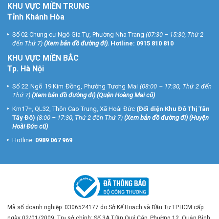
KHU VỰC MIỀN TRUNG
Tỉnh Khánh Hòa
Số 02 Chung cư Ngô Gia Tự, Phường Nha Trang
(07:30 – 15:30, Thứ 2
đến Thứ 7)
(
Xem bản đồ đường đi
).
Hotline:
0915 810 810
KHU VỰC MIỀN BẮC
Tp. Hà Nội
Số 22 Ngõ 19 Kim Đồng, Phường Tương Mai
(08:00 – 17:30, Thứ 2 đến
Thứ 7)
(
Xem bản đồ đường đi
) (Quận Hoàng Mai cũ)
Km17+, QL32, Thôn Cao Trung, Xã Hoài Đức
(Đối diện Khu Đô Thị Tân
Tây Đô)
(8:00 – 17:30, Thứ 2 đến Thứ 7)
(
Xem bản đồ đường đi
) (Huyện
Hoài Đức cũ)
Hotline:
0989 067 969
Mã số doanh nghiệp: 0306524177 do Sở Kế Hoạch và Đầu Tư TP.HCM cấp
ngày 02/01/2009. Trụ sở chính: Số 3A Trần Quý Cáp, Phường 12, Quận Bình