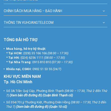
CHÍNH SÁCH MUA HÀNG – BẢO HÀNH
THÔNG TIN VUHOANGTELECOM
TỔNG ĐÀI HỖ TRỢ
Mua hàng, hỗ trợ kỹ thuật:
*
Tại HCM:
(028) 35 166 166
(08:00 – 17:30)
*
Tại HN:
(024) 6256 1111
(08:00 – 17:30)
*
Tại Nha Trang:
0915 810 810
(07:30 – 17:30)
Khiếu nại, CSKH:
0902 51 53 55
(24/7)
KHU
VỰC MIỀN NAM
Tp. Hồ Chí Minh
Số 3A Trần Quý Cáp, Phường Bình Thạnh
(08:00 – 17:30, Thứ 2 đến Thứ
7)
(
Xem bản đồ đường đi
) (Quận Bình Thạnh cũ)
Số 354/70 Lý Thường Kiệt, Phường Diên Hồng
(08:00 – 17:30, Thứ 2 đến
Thứ 7)
(
Xem bản đồ đường đi
) (Quận 10 cũ)