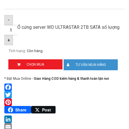
-
Ổ cứng server WD ULTRASTAR 2TB SATA số lượng
+
Tình trạng:
Còn hàng
CHỌN MUA
TƯ VẤN MUA HÀNG
* Đặt Mua Online -
Giao Hàng COD kiểm hàng & thanh toán tận nơi
Facebook
Twitter
Pinterest
Share
Post
LinkedIn