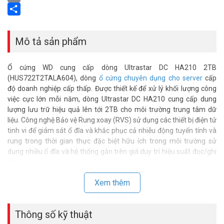
Email
Share
Mô tả sản phẩm
Ổ cứng WD cung cấp dòng Ultrastar DC HA210 2TB
(HUS722T2TALA604), dòng
ổ cứng chuyên dụng cho server
cấp
độ doanh nghiệp cấp thấp. Được thiết kế để xử lý khối lượng công
việc cực lớn mỗi năm, dòng Ultrastar DC HA210 cung cấp dung
lượng lưu trữ hiệu quả lên tới 2TB cho môi trường trung tâm dữ
liệu. Công nghệ Bảo vệ Rung xoay (RVS) sử dụng các thiết bị điện tử
tinh vi để giám sát ổ đĩa và khắc phục cả nhiễu động tuyến tính và
rung trong thời gian thực đặc biệt hữu ích trong môi trường sử
dụng nhiều ổ đĩa và hệ thống gắn trên giá duy trì hiệu suất đọc/ghi
cao.
Điểm nổi bật
Xem thêm
– Dung lượng lên tới 2TB ở dạng 3,5 inch tiêu chuẩn.
– Công nghệ chống rung RVS cho hiệu suất mạnh mẽ trong môi
Thông số kỹ thuật
trường nhiều ổ đĩa.