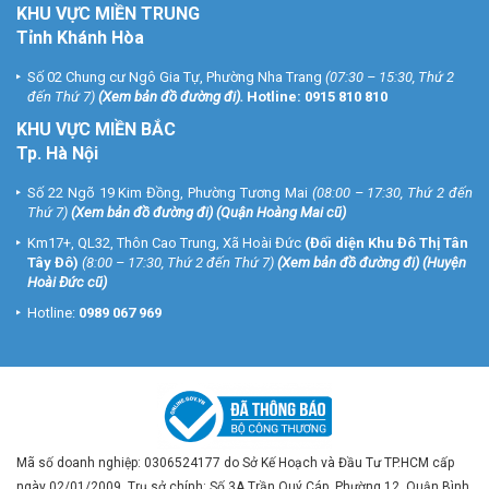
KHU VỰC MIỀN TRUNG
Tỉnh Khánh Hòa
Số 02 Chung cư Ngô Gia Tự, Phường Nha Trang
(07:30 – 15:30, Thứ 2
đến Thứ 7)
(
Xem bản đồ đường đi
).
Hotline:
0915 810 810
KHU VỰC MIỀN BẮC
Tp. Hà Nội
Số 22 Ngõ 19 Kim Đồng, Phường Tương Mai
(08:00 – 17:30, Thứ 2 đến
Thứ 7)
(
Xem bản đồ đường đi
) (Quận Hoàng Mai cũ)
Km17+, QL32, Thôn Cao Trung, Xã Hoài Đức
(Đối diện Khu Đô Thị Tân
Tây Đô)
(8:00 – 17:30, Thứ 2 đến Thứ 7)
(
Xem bản đồ đường đi
) (Huyện
Hoài Đức cũ)
Hotline:
0989 067 969
Mã số doanh nghiệp: 0306524177 do Sở Kế Hoạch và Đầu Tư TP.HCM cấp
ngày 02/01/2009. Trụ sở chính: Số 3A Trần Quý Cáp, Phường 12, Quận Bình