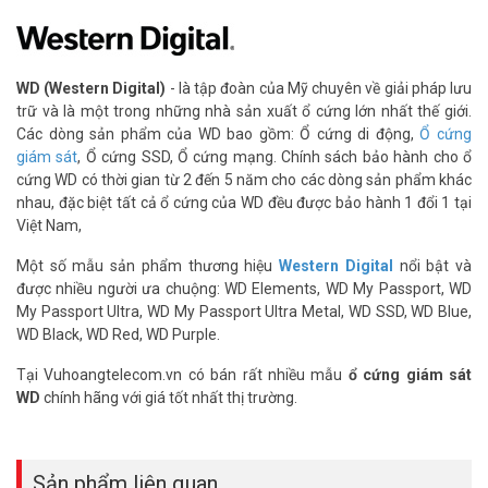
– Bộ nhớ đệm: 256 MB
– Độ bền MTBF: 2 triệu giờ
– Khả năng chịu tải/ Workload: 550TB/năm gấp 10 lần so với ổ
cứng thường
WD (Western Digital)
- là tập đoàn của Mỹ chuyên về giải pháp lưu
– Kích thước: 26.1 x147x101.6 mm
trữ và là một trong những nhà sản xuất ổ cứng lớn nhất thế giới.
– Trọng lượng: 0.715 kg
Các dòng sản phẩm của WD bao gồm: Ổ cứng di động,
Ổ cứng
– Xuất xứ thương hiệu: Mỹ
giám sát
, Ổ cứng SSD, Ổ cứng mạng. Chính sách bảo hành cho ổ
– Thời gian bảo hành: 5 năm
cứng WD có thời gian từ 2 đến 5 năm cho các dòng sản phẩm khác
nhau, đặc biệt tất cả ổ cứng của WD đều được bảo hành 1 đổi 1 tại
Đặt mua hàng Online ngay hôm nay để được hỗ trợ giá tốt nhất.
Việt Nam,
Tham khảo thêm thông tin tại
Facebook Vuhoangtelecom
nhé.
Một số mẫu sản phẩm thương hiệu
Western Digital
nổi bật và
được nhiều người ưa chuộng: WD Elements, WD My Passport, WD
My Passport Ultra, WD My Passport Ultra Metal, WD SSD, WD Blue,
WD Black, WD Red, WD Purple.
Tại Vuhoangtelecom.vn có bán rất nhiều mẫu
ổ cứng giám sát
WD
chính hãng với giá tốt nhất thị trường.
Sản phẩm liên quan