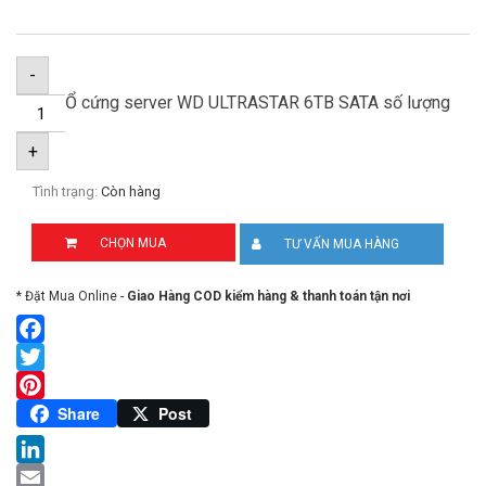
-
Ổ cứng server WD ULTRASTAR 6TB SATA số lượng
+
Tình trạng:
Còn hàng
CHỌN MUA
TƯ VẤN MUA HÀNG
* Đặt Mua Online -
Giao Hàng COD kiểm hàng & thanh toán tận nơi
Facebook
Twitter
Pinterest
Share
Post
LinkedIn