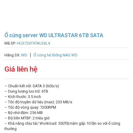
Ổ cứng server WD ULTRASTAR 6TB SATA
Mã SP:
HUS726T6TALE6L4
Hãng SX:
WD
Ổ cứng hệ thống NAS WD
Giá liên hệ
– Chuẩn kết nối: SATA 3 (6Gb/s)
– Dung lượng lưu trữ: 6TB
– Kích thước: 3.5 inch
– Tốc độ truyền dữ liệu (max): 233 MB/s
– Tốc độ vòng quay: 7200RPM
– Bộ nhớ đệm: 256 MB
– Độ bền MTBF: 2 triệu giờ
– Khả năng chịu tải/ Workload: 550TB/năm gấp 10 lần so với ổ cứng
thường