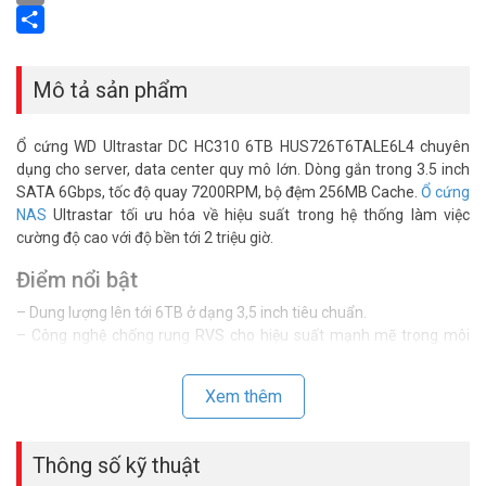
Email
Share
Mô tả sản phẩm
Ổ cứng WD Ultrastar DC HC310 6TB HUS726T6TALE6L4 chuyên
dụng cho server, data center quy mô lớn. Dòng gắn trong 3.5 inch
SATA 6Gbps, tốc độ quay 7200RPM, bộ đệm 256MB Cache.
Ổ cứng
NAS
Ultrastar tối ưu hóa về hiệu suất trong hệ thống làm việc
cường độ cao với độ bền tới 2 triệu giờ.
Điểm nổi bật
– Dung lượng lên tới 6TB ở dạng 3,5 inch tiêu chuẩn.
– Công nghệ chống rung RVS cho hiệu suất mạnh mẽ trong môi
trường nhiều ổ đĩa.
– Thiết kế bền bỉ đáng tin cậy, đã được chứng minh.
Xem thêm
– SATA 6 Gb/s với 512 byte (512e) hỗ trợ các ứng dụng doanh
nghiệp cũ.
– Xếp hạng MTBF 2 giờ và bảo hành giới hạn 5 năm.
Thông số kỹ thuật