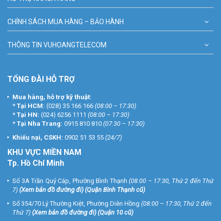
CHÍNH SÁCH MUA HÀNG – BẢO HÀNH
THÔNG TIN VUHOANGTELECOM
TỔNG ĐÀI HỖ TRỢ
Mua hàng, hỗ trợ kỹ thuật:
*
Tại HCM:
(028) 35 166 166
(08:00 – 17:30)
*
Tại HN:
(024) 6256 1111
(08:00 – 17:30)
*
Tại Nha Trang:
0915 810 810
(07:30 – 17:30)
Khiếu nại, CSKH:
0902 51 53 55
(24/7)
KHU
VỰC MIỀN NAM
Tp. Hồ Chí Minh
Số 3A Trần Quý Cáp, Phường Bình Thạnh
(08:00 – 17:30, Thứ 2 đến Thứ
7)
(
Xem bản đồ đường đi
) (Quận Bình Thạnh cũ)
Số 354/70 Lý Thường Kiệt, Phường Diên Hồng
(08:00 – 17:30, Thứ 2 đến
Thứ 7)
(
Xem bản đồ đường đi
) (Quận 10 cũ)