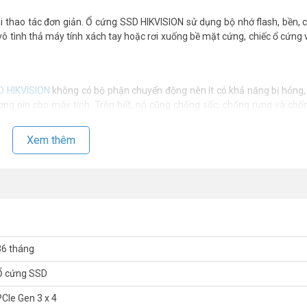
vài thao tác đơn giản. Ổ cứng SSD HIKVISION sử dụng bộ nhớ flash, bền, 
vô tình thả máy tính xách tay hoặc rơi xuống bề mặt cứng, chiếc ổ cứng 
D HIKVISION
không có bộ phận chuyển động nên ít có khả năng bị hỏng,
ợng pin cho máy tính. Trên hết, nó cũng chống sốc, chống rung và chố
Xem thêm
120GB–960GB giúp mang đến cho bạn không gian lưu trữ cần thiết ch
ng có thể thay thế ổ cứng thông thường hoặc một ổ SSD nhỏ bằng một ổ 
SSD HIKVISION HS-SSD-Minder(P)/512G
36 tháng
3D TLC
Ổ cứng SSD
PCIe Gen 3 x 4