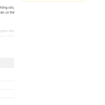
chống sốc,
vẫn có thể
 giảm tiêu
ng va đạp,
o các ứng
lớn hơn để
Ổ cứng SSD HIKVISION HS-
SSD-Minder(P)/512G
Đang cập nhật giá
Mua Ngay