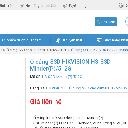
Hỗ 
Giới thiệu
Hệ thống chi nhánh
Tuyển dụng
Tìm kiếm
Sản phẩm được quan tâm
Khuyến mãi
Giao hàng nha
rữ
»
Ổ cứng SSD cho camera
»
HIKVISION
»
Ổ cứng SSD HIKVISION HS-SSD-Mind
Ổ cứng SSD HIKVISION HS-SSD-
Minder(P)/512G
Mã SP:
HS-SSD-Minder(P)/512G
Hãng SX:
HIKVISION
Ổ cứng SSD cho camera HIKVISION
Giá liên hệ
– Ổ cứng lưu trữ SSD dòng series: Minder(P).
– SSD Minder (P) PCIe Gen 3×4 NVMe, dung lượng 512G, 3D