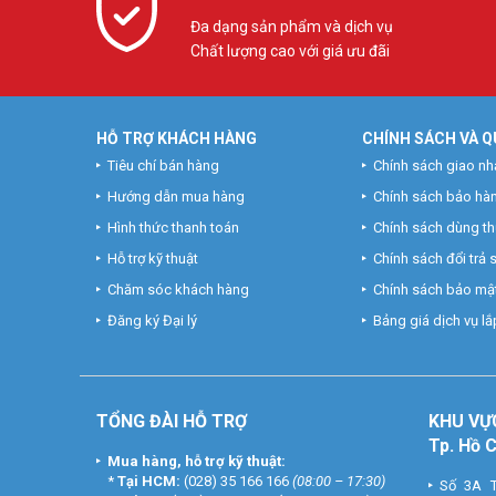
Đa dạng sản phẩm và dịch vụ
Chất lượng cao với giá ưu đãi
HỖ TRỢ KHÁCH HÀNG
CHÍNH SÁCH VÀ Q
Tiêu chí bán hàng
Chính sách giao nh
Hướng dẫn mua hàng
Chính sách bảo hà
Hình thức thanh toán
Chính sách dùng t
Hỗ trợ kỹ thuật
Chính sách đổi trả
Chăm sóc khách hàng
Chính sách bảo mật
Đăng ký Đại lý
Bảng giá dịch vụ lắp
TỔNG ĐÀI HỖ TRỢ
KHU
VỰ
Tp. Hồ 
Mua hàng, hỗ trợ kỹ thuật:
*
Tại HCM:
(028) 35 166 166
(08:00 – 17:30)
Số 3A T