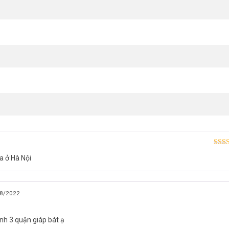
Được
a ở Hà Nội
hạn
8/2022
nh 3 quận giáp bát ạ