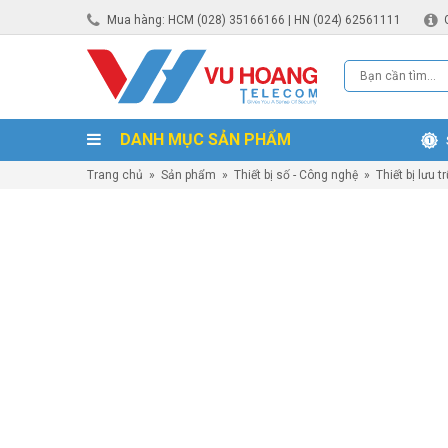
Mua hàng: HCM (028) 35166166 | HN (024) 62561111
DANH MỤC SẢN PHẨM
Trang chủ
»
Sản phẩm
»
Thiết bị số - Công nghệ
»
Thiết bị lưu t