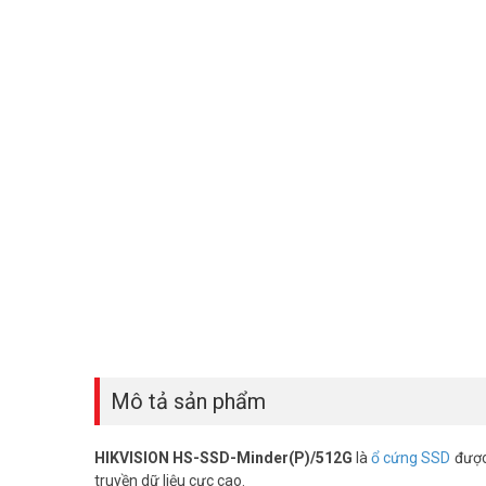
Mô tả sản phẩm
HIKVISION HS-SSD-Minder(P)/512G
là
ổ cứng SSD
được 
truyền dữ liệu cực cao.