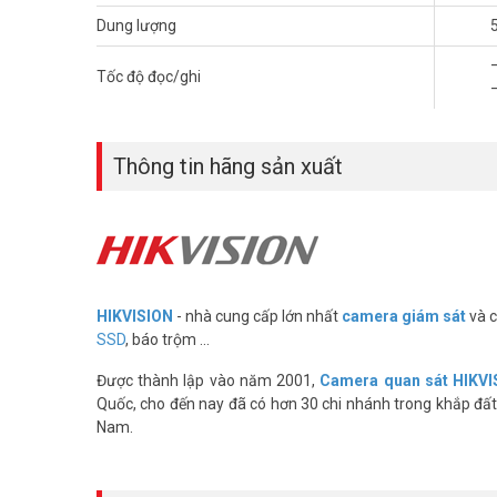
– TBW: 320TB, MTBF: 1,500,000 giờ
– Nhiệt độ hoạt động: 0 ~ 70 °C
Dung lượng
– Xuất xứ: Trung Quốc
–
– Bảo hành: 3 năm
Tốc độ đọc/ghi
Đặt mua ngay HIKVISION HS-SSD-Minder(P)/512G xin vui 
tin tại
Facebook Vuhoangtelecom
nhé.
Thông tin hãng sản xuất
HIKVISION
- nhà cung cấp lớn nhất
camera giám sát
và c
SSD
, báo trộm ...
Được thành lập vào năm 2001,
Camera quan sát HIKVI
Quốc, cho đến nay đã có hơn 30 chi nhánh trong khắp đất 
Nam.