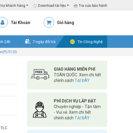
trợ khách hàng
Download tài liệu
Tra cứu bảo hành
Tài Khoản
Giỏ hàng
nh 24h
7 ngày đổi trả
Tin Công Nghệ
er(P)/512G
GIAO HÀNG MIỄN PHÍ
TOÀN QUỐC. Xem chi tiết
chính sách
TẠI ĐÂY
PHÍ DỊCH VỤ LẮP ĐẶT
Chuyên nghiệp - Tận tâm
- Vui vẻ. Xem chi tiết
chính sách
TẠI ĐÂY
 TLC