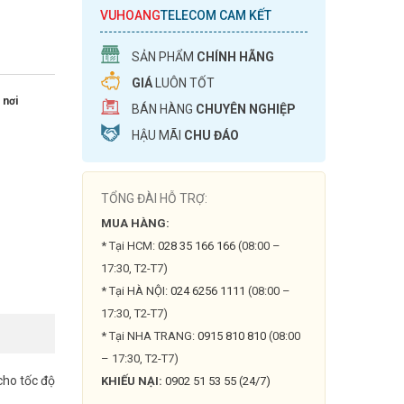
VUHOANG
TELECOM CAM KẾT
SẢN PHẨM
CHÍNH HÃNG
GIÁ
LUÔN TỐT
 nơi
BÁN HÀNG
CHUYÊN NGHIỆP
HẬU MÃI
CHU ĐÁO
TỔNG ĐÀI HỖ TRỢ:
MUA HÀNG:
* Tại HCM:
028 35 166 166
(08:00 –
17:30, T2-T7)
* Tại HÀ NỘI:
024 6256 1111
(08:00 –
17:30, T2-T7)
* Tại NHA TRANG:
0915 810 810
(08:00
– 17:30, T2-T7)
cho tốc độ
KHIẾU NẠI:
0902 51 53 55 (24/7)