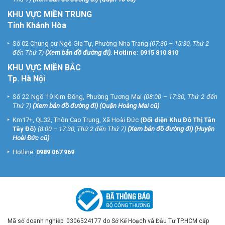
KHU VỰC MIỀN TRUNG
Tỉnh Khánh Hòa
Số 02 Chung cư Ngô Gia Tự, Phường Nha Trang
(07:30 – 15:30, Thứ 2
đến Thứ 7)
(
Xem bản đồ đường đi
).
Hotline:
0915 810 810
KHU VỰC MIỀN BẮC
Tp. Hà Nội
Số 22 Ngõ 19 Kim Đồng, Phường Tương Mai
(08:00 – 17:30, Thứ 2 đến
Thứ 7)
(
Xem bản đồ đường đi
) (Quận Hoàng Mai cũ)
Km17+, QL32, Thôn Cao Trung, Xã Hoài Đức
(Đối diện Khu Đô Thị Tân
Tây Đô)
(8:00 – 17:30, Thứ 2 đến Thứ 7)
(
Xem bản đồ đường đi
) (Huyện
Hoài Đức cũ)
Hotline:
0989 067 969
Mã số doanh nghiệp: 0306524177 do Sở Kế Hoạch và Đầu Tư TP.HCM cấp