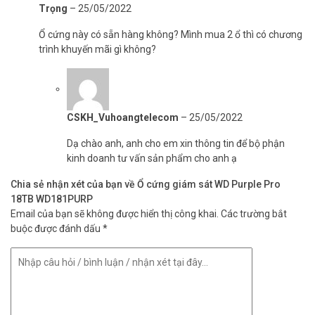
Trọng
–
25/05/2022
Ổ cứng này có sẵn hàng không? Mình mua 2 ổ thì có chương
trình khuyến mãi gì không?
CSKH_Vuhoangtelecom
–
25/05/2022
Dạ chào anh, anh cho em xin thông tin để bộ phận
Được thiết kế để hoạt động đáng tin cậy trong
kinh doanh tư vấn sản phẩm cho anh ạ
các giải pháp camera thông minh hiệu suất
cao
Chia sẻ nhận xét của bạn về Ổ cứng giám sát WD Purple Pro
18TB WD181PURP
Với MTBF lên đến 2,5 triệu giờ (12TB, 14TB và 18TB), WD Purple
Email của bạn sẽ không được hiển thị công khai.
Các trường bắt
Pro WD181PURP được thiết kế cho các giải pháp camera thông
buộc được đánh dấu
*
minh tiên tiến hoạt động 24/7. Với các thành phần chống xỉn màu
và hỗ trợ đa khoang đầy đủ, ổ cứng WD Purple Pro mang đến khả
năng hoạt động đáng tin cậy trong các hệ thống giám sát quy mô
lớn ngay cả trong môi trường khắc nghiệt.
Hỗ trợ dung lượng tối đa lên tới 18TB