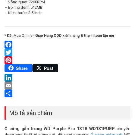
– Vòng quay: 7200RPM
– Bộ nhớ đệm: 512MB
– Kích thước: 3.5 inch
* Đặt Mua Online -
Giao Hàng COD kiểm hàng & thanh toán tận nơi
Facebook
Twitter
Pinterest
Share
Post
LinkedIn
Email
Share
Mô tả sản phẩm
Ổ cứng gắn trong WD Purple Pro 18TB WD181PURP
chuyên