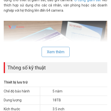
dụng cho thiết bị giám sát, đầu ghi camera.
Ổ cứng giám sát
WD
thích hợp sử dụng cho các cá nhân, văn phòng hoặc các doanh
nghiệp với hệ thống lên đến 64 camera.
Xem thêm
Thông số kỹ thuật
Thiết bị lưu trữ
Chế độ bảo hành
5 năm
Western Digital Purple Pro WD181PURP
là dòng ổ cứng chuyên
Dung lượng
18TB
dùng giám sát, chạy rất êm, giải nhiệt tốt bằng 70% so với ổ cứng
PC thông thường. Sản phẩm thích hợp trong hệ thống camera
Kích thước
3.5 inch