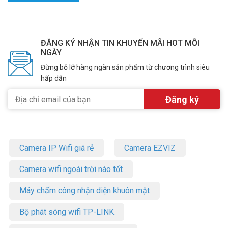
chất đặc thù của nhu sử dụng này đòi hỏi các thiết bị lưu trữ phải có
khả năng hoạt động bền bỉ và tốc độ cao.
Quý khách có nhu cầu tư vấn và giá bán ổ cứng WD Purple Pro
ĐĂNG KÝ NHẬN TIN KHUYẾN MÃI HOT MỖI
18TB tốt nhất thị trường, xin liên hệ Hotline 1900.9259 để được tư
NGÀY
vấn tốt nhất. Tham khảo thêm thông tin tại
Facebook
Đừng bỏ lỡ hàng ngàn sản phẩm từ chương trình siêu
Vuhoangtelecom
nhé.
hấp dẫn
Camera IP Wifi giá rẻ
Camera EZVIZ
Camera wifi ngoài trời nào tốt
Máy chấm công nhận diện khuôn mặt
Bộ phát sóng wifi TP-LINK