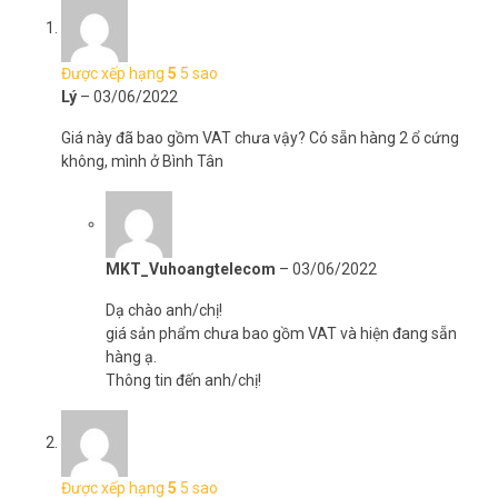
Được xếp hạng
5
5 sao
Sử dụng 64 camera và stream nhiều luồng
Lý
–
03/06/2022
Hiện nay, các đầu ghi được hỗ trợ vô số luồng video trên mỗi chiếc
camera. Riêng ổ cứng HDD WD Purple Pro 18TB SATA 3 3.5 inch
Giá này đã bao gồm VAT chưa vậy? Có sẵn hàng 2 ổ cứng
được tối ưu hóa một con số cực khủng – 64 camera HD đơn luồng
không, mình ở Bình Tân
cùng nhiều camera truyền nhiều luồng mới đây nhất. Nhờ tính linh
hoạt này mà người chơi có thể mở rộng các biện pháp bảo mật và
nâng cấp.
Khả năng truyền tải công việc lớn
MKT_Vuhoangtelecom
–
03/06/2022
Ổ cứng được thiết kế để hỗ trợ phân tích Deep Learning trong các
Dạ chào anh/chị!
NVR có khả năng AI và có xếp hạng khối lượng công việc nâng cao
giá sản phẩm chưa bao gồm VAT và hiện đang sẵn
lên tới 550TB/năm.
hàng ạ.
Thông tin đến anh/chị!
Được xếp hạng
5
5 sao