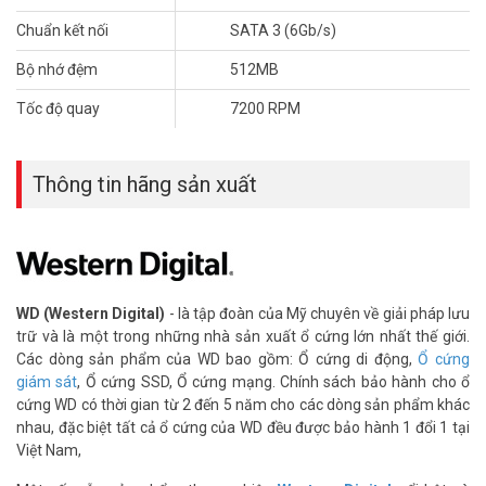
giám sát tại nhà và doanh nghiệp vừa và nhỏ.
Chuẩn kết nối
SATA 3 (6Gb/s)
Bộ nhớ đệm
512MB
Tốc độ quay
7200 RPM
Thông tin hãng sản xuất
WD (Western Digital)
- là tập đoàn của Mỹ chuyên về giải pháp lưu
trữ và là một trong những nhà sản xuất ổ cứng lớn nhất thế giới.
Các dòng sản phẩm của WD bao gồm: Ổ cứng di động,
Ổ cứng
Giải pháp tối ưu cho hệ thống camera giám
giám sát
, Ổ cứng SSD, Ổ cứng mạng. Chính sách bảo hành cho ổ
sát
cứng WD có thời gian từ 2 đến 5 năm cho các dòng sản phẩm khác
nhau, đặc biệt tất cả ổ cứng của WD đều được bảo hành 1 đổi 1 tại
Kết hợp giữa hiệu suất lớn, độ tin cậy cao cùng khả năng truyền tải
Việt Nam,
dữ liệu vô cùng tốt, dòng ổ cứng HDD WD Purple Pro 18TB SATA 3
3.5 inch hứa hẹn mang lại cho bạn những trải nghiệm mới lạ và