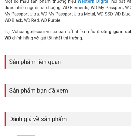
Một số mẫu sản phẩm thương hiệu
Western Digital
nổi bật và
tuyệt vời.
được nhiều người ưa chuộng: WD Elements, WD My Passport, WD
My Passport Ultra, WD My Passport Ultra Metal, WD SSD, WD Blue,
Sử dụng công nghệ độc quyền của Western
WD Black, WD Red, WD Purple.
Digital
Tại Vuhoangtelecom.vn có bán rất nhiều mẫu
ổ cứng giám sát
Các phiên bản Purple Pro của Western Digital đều trang bị công
WD
chính hãng với giá tốt nhất thị trường.
nghệ mới AllFrame Al. Công nghệ này giúp cải thiện hiện tượng mất
khung hình và chức năng phát lại video đạt chất lượng tốt. Ngoài ra,
công nghệ AllFrame Al còn hỗ trợ đến 32 luồng Al trong hệ thống.
Sản phẩm liên quan
Sản phẩm bạn đã xem
Đánh giá về sản phẩm