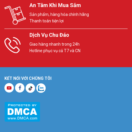
An Tâm Khi Mua Sắm
Sản phẩm, hàng hóa chính hãng
Thanh toán tiện lợi
Dịch Vụ Chu Đáo
Giao hàng nhanh trong 24h
Hotline phục vụ cả T7 và CN
KẾT NỐI VỚI CHÚNG TÔI