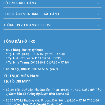
HỖ TRỢ KHÁCH HÀNG
CHÍNH SÁCH MUA HÀNG – BẢO HÀNH
THÔNG TIN VUHOANGTELECOM
TỔNG ĐÀI HỖ TRỢ
Mua hàng, hỗ trợ kỹ thuật:
*
Tại HCM:
(028) 35 166 166
(08:00 – 17:30)
*
Tại HN:
(024) 6256 1111
(08:00 – 17:30)
*
Tại Nha Trang:
0915 810 810
(07:30 – 17:30)
Khiếu nại, CSKH:
0902 51 53 55
(24/7)
KHU
VỰC MIỀN NAM
Tp. Hồ Chí Minh
Số 3A Trần Quý Cáp, Phường Bình Thạnh
(08:00 – 17:30, Thứ 2 đến Thứ
7)
(
Xem bản đồ đường đi
) (Quận Bình Thạnh cũ)
Số 354/70 Lý Thường Kiệt, Phường Diên Hồng
(08:00 – 17:30, Thứ 2 đến
Thứ 7)
(
Xem bản đồ đường đi
) (Quận 10 cũ)