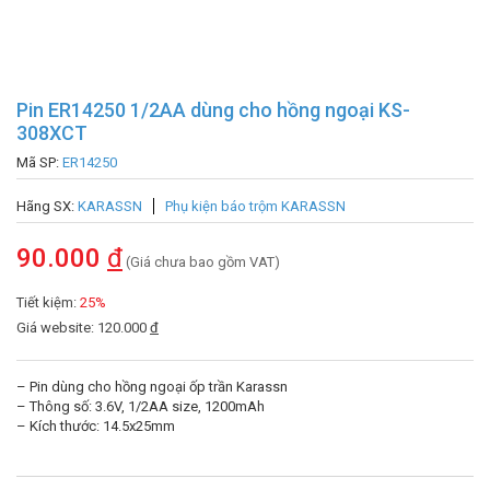
Pin ER14250 1/2AA dùng cho hồng ngoại KS-
308XCT
Mã SP:
ER14250
Hãng SX:
KARASSN
Phụ kiện báo trộm KARASSN
90.000
đ
(Giá chưa bao gồm VAT)
Tiết kiệm:
25%
Giá website: 120.000
đ
– Pin dùng cho hồng ngoại ốp trần Karassn
– Thông số: 3.6V, 1/2AA size, 1200mAh
– Kích thước: 14.5x25mm