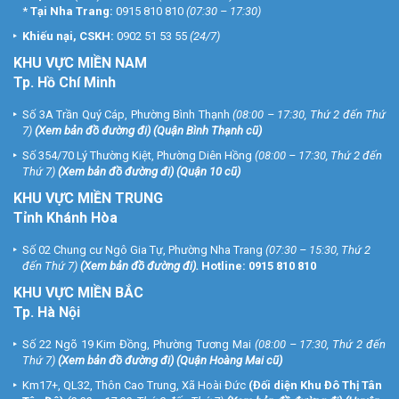
*
Tại Nha Trang:
0915 810 810
(07:30 – 17:30)
Khiếu nại, CSKH:
0902 51 53 55
(24/7)
KHU
VỰC MIỀN NAM
Tp. Hồ Chí Minh
Số 3A Trần Quý Cáp, Phường Bình Thạnh
(08:00 – 17:30, Thứ 2 đến Thứ
7)
(
Xem bản đồ đường đi
) (Quận Bình Thạnh cũ)
Số 354/70 Lý Thường Kiệt, Phường Diên Hồng
(08:00 – 17:30, Thứ 2 đến
Thứ 7)
(
Xem bản đồ đường đi
) (Quận 10 cũ)
KHU VỰC MIỀN TRUNG
Tỉnh Khánh Hòa
Số 02 Chung cư Ngô Gia Tự, Phường Nha Trang
(07:30 – 15:30, Thứ 2
đến Thứ 7)
(
Xem bản đồ đường đi
).
Hotline:
0915 810 810
KHU VỰC MIỀN BẮC
Tp. Hà Nội
Số 22 Ngõ 19 Kim Đồng, Phường Tương Mai
(08:00 – 17:30, Thứ 2 đến
Thứ 7)
(
Xem bản đồ đường đi
) (Quận Hoàng Mai cũ)
Km17+, QL32, Thôn Cao Trung, Xã Hoài Đức
(Đối diện Khu Đô Thị Tân