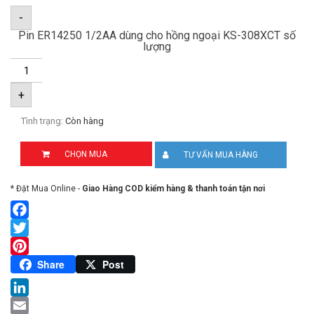
-
Pin ER14250 1/2AA dùng cho hồng ngoại KS-308XCT số
lượng
+
Tình trạng:
Còn hàng
CHỌN MUA
TƯ VẤN MUA HÀNG
* Đặt Mua Online -
Giao Hàng COD kiểm hàng & thanh toán tận nơi
Facebook
Twitter
Pinterest
Share
Post
LinkedIn