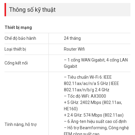
Thông số kỹ thuật
Thiết bị mạng
Thông số kỹ thuật Router WiFi 6 Gigabit
Chế độ bảo hành
24 tháng
AX3000 TP-LINK Archer AX56
Loại thiết bị
Router Wifi
– Tiêu chuẩn Wi-Fi 6: IEEE 802.11ax/ac/n/a 5 GHz | IEEE
– 1 cổng WAN Gigabit, 4 cổng LAN
802.11ax/n/b/g 2.4 GHz
Cổng kết nối
Gigabit
– Tốc độ WiFi: AX3000
+ 5 GHz: 2402 Mbps (802.11ax, HE160)
– Tiêu chuẩn Wi-Fi 6: IEEE
+ 2.4 GHz: 574 Mbps (802.11ax)
802.11ax/ac/n/a 5 GHz | IEEE
– 6 Ăng-ten hiệu suất cao cố định
802.11ax/n/b/g 2.4 GHz
– Hỗ trợ Beamforming, Công nghệ FEM công suất cao
– Tốc độ WiFi: AX3000
– Hỗ trợ phân bổ băng tần kép, OFDMA, Airtime Fairness, DFS, 6
+ 5 GHz: 2402 Mbps (802.11ax,
luồng (6 Streams)
HE160)
– Bảo mật HomeShield, Bảo vệ IoT thời gian thực, Chặn trang web
+ 2.4 GHz: 574 Mbps (802.11ax)
độc hại
– 6 Ăng-ten hiệu suất cao cố định
Tính năng, hỗ trợ
– Cổng Ethernet: 1 cổng WAN Gigabit, 4 cổng LAN Gigabit
– Hỗ trợ Beamforming, Công nghệ
– Nguồn cấp: DC 12V/ 1A
FEM công suất cao