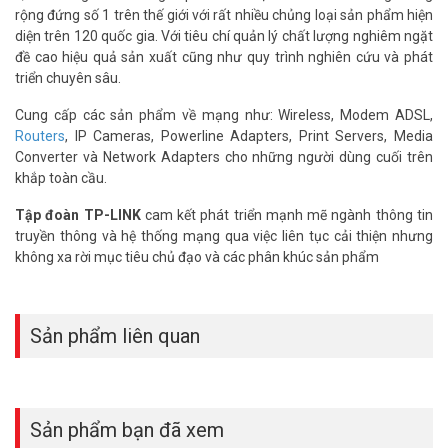
được giám sát liên tục. Trang web độc hại bị chặn trước khi thiết bị
rộng đứng số 1 trên thế giới với rất nhiều chủng loại sản phẩm hiện
trong nhà truy cập vào.
diện trên 120 quốc gia. Với tiêu chí quản lý chất lượng nghiêm ngặt
đề cao hiệu quả sản xuất cũng như quy trình nghiên cứu và phát
OFDMA trên AX56 có tác dụng gì khi nhiều
triển chuyên sâu.
người dùng cùng lúc?
Cung cấp các sản phẩm về mạng như: Wireless, Modem ADSL,
OFDMA cho phép router phục vụ nhiều thiết bị cùng một thời điểm
Routers
, IP Cameras, Powerline Adapters, Print Servers, Media
thay vì lần lượt. Giờ cao điểm cả gia đình cùng dùng Wifi ít bị chậm
Converter và Network Adapters cho những người dùng cuối trên
hay giật hơn. Đây là cải tiến đáng kể của Wi-Fi 6 so với các chuẩn
khắp toàn cầu.
Wifi trước đó.
Tập đoàn TP-LINK
cam kết phát triển mạnh mẽ ngành thông tin
Router AX56 có phù hợp cho gia đình có trẻ
truyền thông và hệ thống mạng qua việc liên tục cải thiện nhưng
em không?
không xa rời mục tiêu chủ đạo và các phân khúc sản phẩm
HomeShield hỗ trợ chặn trang web độc hại giúp kiểm soát nội dung
cho trẻ. Phụ huynh có thể giới hạn thời gian dùng internet hoặc lọc
nội dung không phù hợp. Tính năng này chạy tự động, không cần
Sản phẩm liên quan
cài thêm ứng dụng hay phần mềm riêng.
Sáu luồng dữ liệu trên AX56 có ý nghĩa gì
trong thực tế?
Sản phẩm bạn đã xem
Sáu luồng nghĩa là router xử lý dữ liệu song song trên 6 kênh cùng