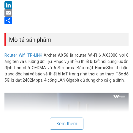
LinkedIn
Email
Share
Mô tả sản phẩm
Router Wifi TP-LINK
Archer AX56 là router Wi-Fi 6 AX3000 với 6
ăng ten và 6 luồng dữ liệu. Phục vụ nhiều thiết bị kết nối cùng lúc ổn
định hơn nhờ OFDMA và 6 Streams. Bảo mật HomeShield chặn
trang độc hại và bảo vệ thiết bị IoT trong nhà thời gian thực. Tốc độ
5GHz đạt 2402Mbps, 4 cổng LAN Gigabit đủ dùng cho cả gia đình.
Xem thêm