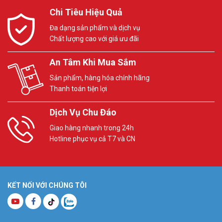
Chi Tiêu Hiệu Quả
Đa dạng sản phẩm và dịch vụ
Chất lượng cao với giá ưu đãi
An Tâm Khi Mua Sắm
Sản phẩm, hàng hóa chính hãng
Thanh toán tiện lợi
Dịch Vụ Chu Đáo
Giao hàng nhanh trong 24h
Hotline phục vụ cả T7 và CN
KẾT NỐI VỚI CHÚNG TÔI