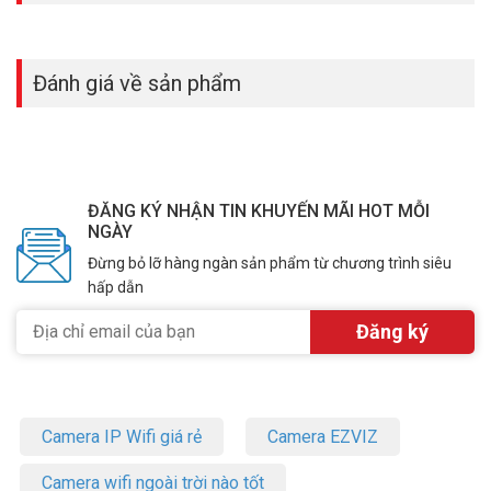
lúc. Càng nhiều luồng thì router càng phục vụ được nhiều thiết bị
mà không bị nghẽn. Nhà có từ 10 đến 20 thiết bị kết nối cùng lúc sẽ
thấy rõ sự khác biệt.
Đánh giá về sản phẩm
Router Wifi TP-LINK Archer AX56 phù hợp gia đình có nhiều thiết bị
thông minh cần bảo mật tốt. Sáu ăng ten và 6 luồng giúp nhiều
người dùng cùng lúc mà không tranh băng thông nhau.
HomeShield bảo vệ thiết bị IoT và chặn trang web độc hại tự động
không cần cài thêm. Liên hệ Vũ Hoàng Telecom ngay để mua
ĐĂNG KÝ NHẬN TIN KHUYẾN MÃI HOT MỖI
router Wifi TP-LINK Archer AX56 chính hãng giá tốt. Tham khảo
NGÀY
thêm thông tin tại
Facebook Vuhoangtelecom
nhé.
Đừng bỏ lỡ hàng ngàn sản phẩm từ chương trình siêu
hấp dẫn
Camera IP Wifi giá rẻ
Camera EZVIZ
Camera wifi ngoài trời nào tốt