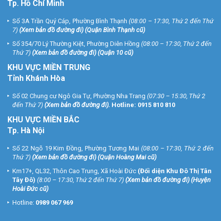
Tp. Hồ Chí Minh
Số 3A Trần Quý Cáp, Phường Bình Thạnh
(08:00 – 17:30, Thứ 2 đến Thứ
7)
(
Xem bản đồ đường đi
) (Quận Bình Thạnh cũ)
Số 354/70 Lý Thường Kiệt, Phường Diên Hồng
(08:00 – 17:30, Thứ 2 đến
Thứ 7)
(
Xem bản đồ đường đi
) (Quận 10 cũ)
KHU VỰC MIỀN TRUNG
Tỉnh Khánh Hòa
Số 02 Chung cư Ngô Gia Tự, Phường Nha Trang
(07:30 – 15:30, Thứ 2
đến Thứ 7)
(
Xem bản đồ đường đi
).
Hotline:
0915 810 810
KHU VỰC MIỀN BẮC
Tp. Hà Nội
Số 22 Ngõ 19 Kim Đồng, Phường Tương Mai
(08:00 – 17:30, Thứ 2 đến
Thứ 7)
(
Xem bản đồ đường đi
) (Quận Hoàng Mai cũ)
Km17+, QL32, Thôn Cao Trung, Xã Hoài Đức
(Đối diện Khu Đô Thị Tân
Tây Đô)
(8:00 – 17:30, Thứ 2 đến Thứ 7)
(
Xem bản đồ đường đi
) (Huyện
Hoài Đức cũ)
Hotline:
0989 067 969