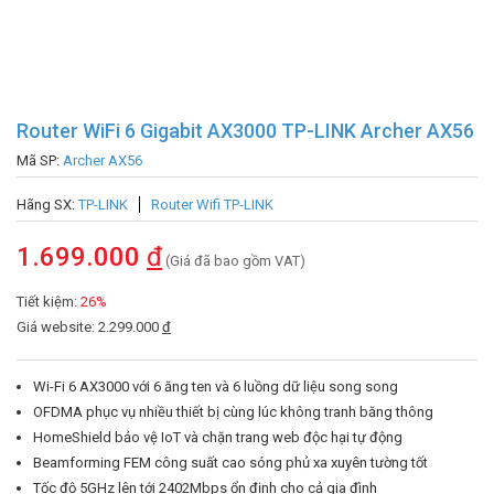
Router WiFi 6 Gigabit AX3000 TP-LINK Archer AX56
Mã SP:
Archer AX56
Hãng SX:
TP-LINK
Router Wifi TP-LINK
1.699.000
đ
(Giá đã bao gồm VAT)
Tiết kiệm:
26%
Giá website: 2.299.000
đ
Wi-Fi 6 AX3000 với 6 ăng ten và 6 luồng dữ liệu song song
OFDMA phục vụ nhiều thiết bị cùng lúc không tranh băng thông
HomeShield bảo vệ IoT và chặn trang web độc hại tự động
Beamforming FEM công suất cao sóng phủ xa xuyên tường tốt
Tốc độ 5GHz lên tới 2402Mbps ổn định cho cả gia đình