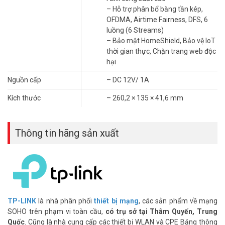
– Kích thước: 260,2 × 135 × 41,6 mm
– Hỗ trợ phân bổ băng tần kép,
– Trọn bộ gồm: Hướng dẫn cài đặt nhanh Bộ định tuyến không dây
OFDMA, Airtime Fairness, DFS, 6
Archer AX56 + Bộ chuyển đổi nguồn + Cáp Ethernet RJ45
luồng (6 Streams)
– Chứng chỉ: CE, RoHS
– Bảo mật HomeShield, Bảo vệ IoT
– Sản xuất tại: Trung Quốc
thời gian thực, Chặn trang web độc
– Thương hiệu của: Trung Quốc
hại
– Hãng: TP-Link
– Bảo hành: 24 tháng
Nguồn cấp
– DC 12V/ 1A
HỎI ĐÁP THƯỜNG GẶP – FAQ
Kích thước
– 260,2 × 135 × 41,6 mm
AX56 khác AX53HP ở điểm nào đáng chú ý?
AX56 có 6 ăng ten và 6 luồng dữ liệu, nhiều hơn AX53HP chỉ có 4
Thông tin hãng sản xuất
ăng ten. AX56 thêm tính năng bảo mật HomeShield bảo vệ IoT thời
gian thực. AX53HP có thêm tính năng VPN Server và EasyMesh
mà AX56 không đề cập.
HomeShield trên AX56 bảo vệ thiết bị IoT như
thế nào?
TP-LINK
là nhà phân phối
thiết bị mạng
, các sản phẩm về mạng
HomeShield quét và phát hiện các mối đe dọa từ thiết bị IoT trong
SOHO trên phạm vi toàn cầu,
có trụ sở tại Thâm Quyến, Trung
mạng nhà. Camera, bóng đèn thông minh, loa thông minh đều
Quốc
. Cũng là nhà cung cấp các thiết bị WLAN và CPE Băng thông