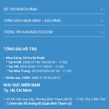
HỖ TRỢ KHÁCH HÀNG
CHÍNH SÁCH MUA HÀNG – BẢO HÀNH
THÔNG TIN VUHOANGTELECOM
TỔNG ĐÀI HỖ TRỢ
Mua hàng, hỗ trợ kỹ thuật:
*
Tại HCM:
(028) 35 166 166
(08:00 – 17:30)
*
Tại HN:
(024) 6256 1111
(08:00 – 17:30)
*
Tại Nha Trang:
0915 810 810
(07:30 – 17:30)
Khiếu nại, CSKH:
0902 51 53 55
(24/7)
KHU
VỰC MIỀN NAM
Tp. Hồ Chí Minh
Số 3A Trần Quý Cáp, Phường Bình Thạnh
(08:00 – 17:30, Thứ 2 đến Thứ
7)
(
Xem bản đồ đường đi
) (Quận Bình Thạnh cũ)