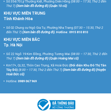
Số 354/70 Lý Thường Kiệt, Phường Diên Hồng
(08:00 – 17:30, Thứ 2 đến
Thứ 7)
(
Xem bản đồ đường đi
) (Quận 10 cũ)
KHU VỰC MIỀN TRUNG
Tỉnh Khánh Hòa
Số 02 Chung cư Ngô Gia Tự, Phường Nha Trang
(07:30 – 15:30, Thứ 2
đến Thứ 7)
(
Xem bản đồ đường đi
).
Hotline:
0915 810 810
KHU VỰC MIỀN BẮC
Tp. Hà Nội
Số 22 Ngõ 19 Kim Đồng, Phường Tương Mai
(08:00 – 17:30, Thứ 2 đến
Thứ 7)
(
Xem bản đồ đường đi
) (Quận Hoàng Mai cũ)
Km17+, QL32, Thôn Cao Trung, Xã Hoài Đức
(Đối diện Khu Đô Thị Tân
Tây Đô)
(8:00 – 17:30, Thứ 2 đến Thứ 7)
(
Xem bản đồ đường đi
) (Huyện
Hoài Đức cũ)
Hotline:
0989 067 969