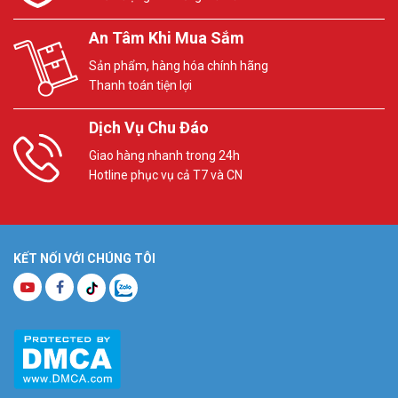
An Tâm Khi Mua Sắm
Sản phẩm, hàng hóa chính hãng
Thanh toán tiện lợi
Dịch Vụ Chu Đáo
Giao hàng nhanh trong 24h
Hotline phục vụ cả T7 và CN
KẾT NỐI VỚI CHÚNG TÔI