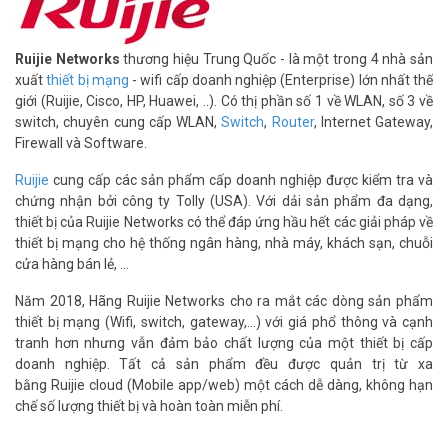
Ruijie Networks
thương hiệu Trung Quốc - là một trong 4 nhà sản
xuất
thiết bị mạng
- wifi cấp doanh nghiệp (Enterprise) lớn nhất thế
giới (Ruijie, Cisco, HP, Huawei, ..). Có thị phần số 1 về WLAN, số 3 về
switch, chuyên cung cấp WLAN,
Switch
,
Router
, Internet Gateway,
Firewall và Software.
Ruijie
cung cấp các sản phẩm cấp doanh nghiệp được kiểm tra và
chứng nhận bởi công ty Tolly (USA). Với dải sản phẩm đa dạng,
thiết bị của Ruijie Networks có thể đáp ứng hầu hết các giải pháp về
thiết bị mạng cho hệ thống ngân hàng, nhà máy, khách sạn, chuỗi
cửa hàng bán lẻ, ...
Năm 2018, Hãng Ruijie Networks cho ra mắt các dòng sản phẩm
thiết bị mạng (Wifi, switch, gateway,...) với giá phổ thông và cạnh
tranh hơn nhưng vẫn đảm bảo chất lượng của một thiết bị cấp
doanh nghiệp. Tất cả sản phẩm đều được quản trị từ xa
bằng Ruijie cloud (Mobile app/web) một cách dễ dàng, không hạn
chế số lượng thiết bị và hoàn toàn miễn phí.