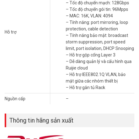
Vuhoangtelecom
nhé.
– Tốc độ chuyển mạch: 128Gbps
– Tốc độ chuyển gói tin: 96Mpps
– MAC: 16K, VLAN: 4094
– Tính năng: port mirroring, loop
protection, cable detection
Hỗ trợ
– Tính năng bảo mật: broadcast
storm suppression, port speed
limit, port isolation, DHCP Snooping
– Hỗ trợ gộp cổng Layer 3
– Dễ dàng quản lý và cấu hình qua
Ruijie cloud
– Hỗ trợ IEEE802.1Q VLAN, bảo
mật giữa các nhóm thiết bị
– Hỗ trợ gắn tủ Rack
Nguồn cấp
–
Thông tin hãng sản xuất