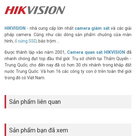
camera IP hoặc điện thoại bàn qua dây mạng, cần chọn switch có
ký hiệu PoE trong tên sản phẩm. Với nhu cầu mạng có dây thông
thường cho máy tính và TV, switch này dùng tốt.
HIKVISION
- nhà cung cấp lớn nhất
camera giám sát
và các giải
Dây mạng loại nào phù hợp để dùng với
pháp camera. Cũng như các dòng sản phẩm chuông cửa màn
switch DS-3E0105D-O?
hình,
ổ cứng SSD
, báo trộm ...
Switch hỗ trợ cổng 10/100Mbps nên dây Cat5e là đủ dùng cho tốc
Được thành lập vào năm 2001,
Camera quan sát HIKVISION
đã
độ tối đa của thiết bị. Dây Cat6 hoặc Cat6A cũng cắm được bình
nhanh chóng đạt top đầu thế giới. Trụ sở chính tại Thẩm Quyến -
thường, chỉ không phát huy thêm tốc độ vì switch giới hạn ở
Trung Quốc, cho đến nay đã có hơn 30 chi nhánh trong khắp đất
100Mbps. Chiều dài dây tối đa cho mỗi đoạn kết nối là 100 mét
nước Trung Quốc. Và hơn 16 các công ty con ở trên toàn thế giới
theo chuẩn Ethernet thông thường.
trong đó có Việt Nam.
Switch HIKVISION DS-3E0105D-O mở rộng được 5 cổng mạng có
dây, tiết kiệm điện, cắm là chạy không cần cài đặt. Thiết kế nhỏ gọn
phù hợp bàn làm việc, giá phải chăng cho nhu cầu mạng gia đình và
Sản phẩm liên quan
văn phòng nhỏ. Liên hệ Vũ Hoàng Telecom ngay để được tư vấn và
đặt hàng nhanh hôm nay. Tham khảo thêm hình ảnh tại
Facebook
Vuhoangtelecom
nhé.
Sản phẩm bạn đã xem