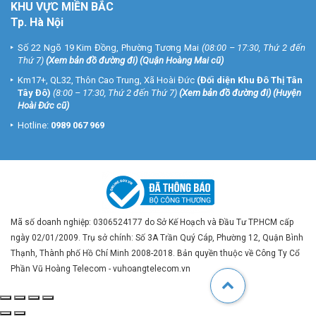
KHU VỰC MIỀN BẮC
Tp. Hà Nội
Số 22 Ngõ 19 Kim Đồng, Phường Tương Mai
(08:00 – 17:30, Thứ 2 đến
Thứ 7)
(
Xem bản đồ đường đi
) (Quận Hoàng Mai cũ)
Km17+, QL32, Thôn Cao Trung, Xã Hoài Đức
(Đối diện Khu Đô Thị Tân
Tây Đô)
(8:00 – 17:30, Thứ 2 đến Thứ 7)
(
Xem bản đồ đường đi
) (Huyện
Hoài Đức cũ)
Hotline:
0989 067 969
Mã số doanh nghiệp: 0306524177 do Sở Kế Hoạch và Đầu Tư TP.HCM cấp
ngày 02/01/2009. Trụ sở chính: Số 3A Trần Quý Cáp, Phường 12, Quận Bình
Thạnh, Thành phố Hồ Chí Minh 2008-2018. Bản quyền thuộc về Công Ty Cổ
Phần Vũ Hoàng Telecom - vuhoangtelecom.vn