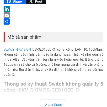
Pinterest
Share
Post
LinkedIn
Email
Share
Mô tả sản phẩm
Switch HIKVISION
DS-3E0105D-O có 5 cổng LAN 10/100Mbps,
không cần cấu hình, cắm vào là dùng ngay. Thiết kế nhỏ gọn, vỏ
nhựa ABS, đặt vừa trên bàn làm việc hoặc góc tủ. Băng thông
1Gbps chia sẻ cho cả 5 cổng, phù hợp mạng gia đình và văn phòng
nhỏ. Tiêu thụ điện thấp, chạy ổn định mà không cần theo dõi hay
quản lý.
Thông số kỹ thuật Switch không quản lý 5
cổng HIKVISION DS-3E0105D-O
– Switch 5 port Fast Ethernet không quản lý, phù hợp cho mạng gia
đình, văn phòng nhỏ.
Xem thêm