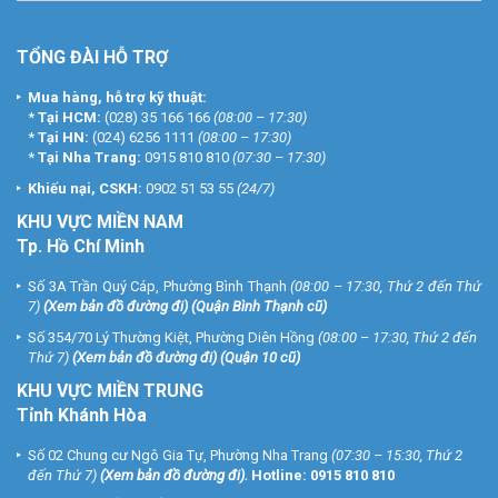
TỔNG ĐÀI HỖ TRỢ
Mua hàng, hỗ trợ kỹ thuật:
*
Tại HCM:
(028) 35 166 166
(08:00 – 17:30)
*
Tại HN:
(024) 6256 1111
(08:00 – 17:30)
*
Tại Nha Trang:
0915 810 810
(07:30 – 17:30)
Khiếu nại, CSKH:
0902 51 53 55
(24/7)
KHU
VỰC MIỀN NAM
Tp. Hồ Chí Minh
Số 3A Trần Quý Cáp, Phường Bình Thạnh
(08:00 – 17:30, Thứ 2 đến Thứ
7)
(
Xem bản đồ đường đi
) (Quận Bình Thạnh cũ)
Số 354/70 Lý Thường Kiệt, Phường Diên Hồng
(08:00 – 17:30, Thứ 2 đến
Thứ 7)
(
Xem bản đồ đường đi
) (Quận 10 cũ)
KHU VỰC MIỀN TRUNG
Tỉnh Khánh Hòa
Số 02 Chung cư Ngô Gia Tự, Phường Nha Trang
(07:30 – 15:30, Thứ 2
đến Thứ 7)
(
Xem bản đồ đường đi
).
Hotline:
0915 810 810