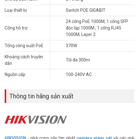
– Bảo hành: 24 tháng.
Loại thiết bị
Switch POE GIGABIT
– Xuất xứ: Trung Quốc
24 cổng PoE 1000M, 1 cổng SFP
Đặt mua hàng Online ngay hôm nay để được hỗ trợ giá tốt nhất.
Cổng hỗ trợ
độc lập 1000M , 1 cổng RJ45
Tham khảo thêm thông tin tại
Facebook Vuhoangtelecom
nhé.
1000M, Layer 2
Tổng công suất PoE
370W
Khoảng cách truyền
Tối đa 300m
dẫn
Nguồn cấp
100-240V AC
Thông tin hãng sản xuất
HIKVISION
- nhà cung cấp lớn nhất
camera giám sát
và các giải