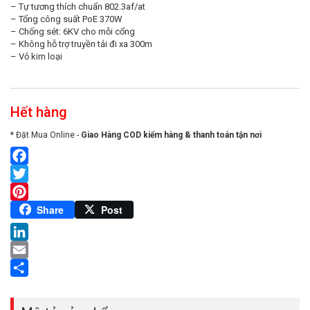
– Tự tương thích chuẩn 802.3af/at
– Tổng công suất PoE 370W
– Chống sét: 6KV cho mỗi cổng
– Không hỗ trợ truyền tải đi xa 300m
– Vỏ kim loại
Hết hàng
* Đặt Mua Online -
Giao Hàng COD kiểm hàng & thanh toán tận nơi
Facebook
Twitter
Pinterest
Share
Post
LinkedIn
Email
Share