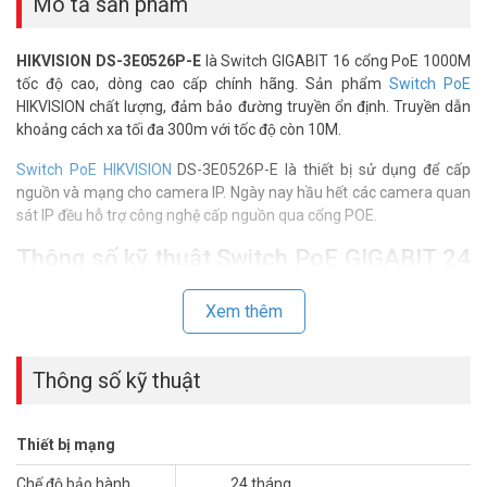
Mô tả sản phẩm
HIKVISION DS-3E0526P-E
là Switch GIGABIT 16 cổng PoE 1000M
tốc độ cao, dòng cao cấp chính hãng. Sản phẩm
Switch PoE
HIKVISION chất lượng, đảm bảo đường truyền ổn định. Truyền dẫn
khoảng cách xa tối đa 300m với tốc độ còn 10M.
Switch PoE HIKVISION
DS-3E0526P-E là thiết bị sử dụng để cấp
nguồn và mạng cho camera IP. Ngày nay hầu hết các camera quan
sát IP đều hỗ trợ công nghệ cấp nguồn qua cổng POE.
Thông số kỹ thuật Switch PoE GIGABIT 24
cổng HIKVISION DS-3E0526P-E
Xem thêm
– Switch POE GIGABIT 24 cổng PoE 1000M, 1 cổng SFP độc lập
1000M , 1 cổng RJ45 1000M, Layer 2
– Tự tương thích chuẩn 802.3af/at
Thông số kỹ thuật
– Tổng công suất PoE 370W
– Chống sét: 6KV cho mỗi cổng
– Không hỗ trợ truyền tải đi xa 300m
Thiết bị mạng
– Vỏ kim loại
– Nguồn cấp: 100-240V AC.
Chế độ bảo hành
24 tháng