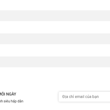
e thấy những gì bạn muốn truyền tải.
MỖI NGÀY
nh siêu hấp dẫn