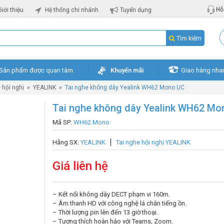
Hỗ 
Giới thiệu
Hệ thống chi nhánh
Tuyển dụng
Tìm kiếm
Sản phẩm được quan tâm
Khuyến mãi
Giao hàng nha
 hội nghị
»
YEALINK
»
Tai nghe không dây Yealink WH62 Mono UC
Tai nghe không dây Yealink WH62 Mo
Mã SP:
WH62 Mono
Hãng SX:
YEALINK
Tai nghe hội nghị YEALINK
Giá liên hệ
– Kết nối không dây DECT phạm vi 160m.
– Âm thanh HD với công nghệ lá chắn tiếng ồn.
– Thời lượng pin lên đến 13 giờ thoại.
– Tương thích hoàn hảo với Teams, Zoom.