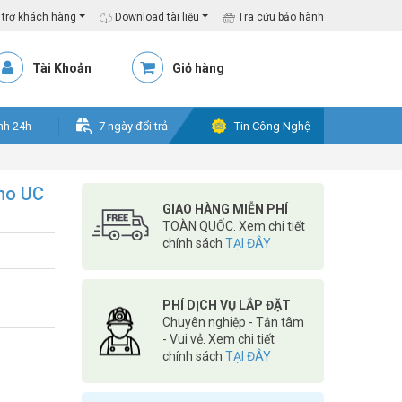
trợ khách hàng
Download tài liệu
Tra cứu bảo hành
Tài Khoản
Giỏ hàng
nh 24h
7 ngày đổi trả
Tin Công Nghệ
no UC
GIAO HÀNG MIỄN PHÍ
TOÀN QUỐC. Xem chi tiết
chính sách
TẠI ĐÂY
PHÍ DỊCH VỤ LẮP ĐẶT
Chuyên nghiệp - Tận tâm
- Vui vẻ. Xem chi tiết
chính sách
TẠI ĐÂY