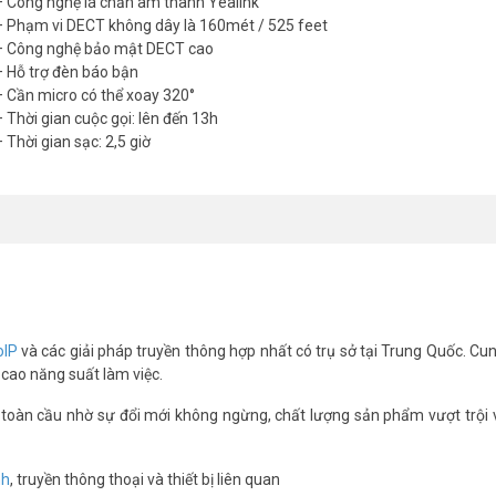
– Công nghệ lá chắn âm thanh Yealink
– Phạm vi DECT không dây là 160mét / 525 feet
– Công nghệ bảo mật DECT cao
– Hỗ trợ đèn báo bận
– Cần micro có thể xoay 320°
– Thời gian cuộc gọi: lên đến 13h
 Thời gian sạc: 2,5 giờ
p với hội nghị trực tuyến?
 muốn sở hữu một sản phẩm chất lượng, đáp ứng tốt các buổi họp từ x
CT, cho phép bạn di chuyển tự do trong phạm vi 160m mà không lo giá
iúp loại bỏ tiếng ồn hiệu quả. Đây là trợ thủ đắc lực cho những ai th
g lại sự thoải mái suốt ngày dài. Đệm tai êm ái, trọng lượng nhẹ, cùn
ộc họp thay vì cảm giác khó chịu. Yealink WH62 Mono UC còn tương thíc
mang đến sự linh hoạt tối đa.
oIP
và các giải pháp truyền thông hợp nhất có trụ sở tại Trung Quốc. Cu
 cao năng suất làm việc.
 tốt
 toàn cầu nhờ sự đổi mới không ngừng, chất lượng sản phẩm vượt trội v
Yealink WH62 Mono UC
g các cuộc họp trực tuyến chưa? Với Yealink WH62 Mono UC, điều đó sẽ
nh
, truyền thông thoại và thiết bị liên quan
ộng, đảm bảo giọng nói rõ ràng, tự nhiên. Ngoài ra, hai micro tích hợ