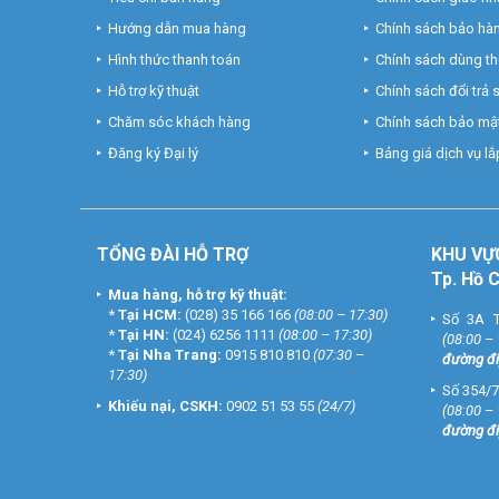
– Thời gian sạc: 2,5 giờ
Hướng dẫn mua hàng
Chính sách bảo hà
– Kích thước: –
Hình thức thanh toán
Chính sách dùng t
– Trọng lượng tai nghe:-
Hỗ trợ kỹ thuật
Chính sách đổi trả
– Xuất xứ thương hiệu: Trung Quốc
– Bảo hành: 12 tháng
Chăm sóc khách hàng
Chính sách bảo mật
Đăng ký Đại lý
Bảng giá dịch vụ lắp
Liên hệ với chúng tôi để được tư vấn và đặt hàng với giá
1111 – Tại Nha Trang 0915 810 810. Tham khảo thêm tại
TỔNG ĐÀI HỖ TRỢ
KHU
VỰ
Tp. Hồ 
Mua hàng, hỗ trợ kỹ thuật:
*
Tại HCM:
(028) 35 166 166
(08:00 – 17:30)
Số 3A T
*
Tại HN:
(024) 6256 1111
(08:00 – 17:30)
(08:00 –
*
Tại Nha Trang:
0915 810 810
(07:30 –
đường đi
17:30)
Số 354/7
Khiếu nại, CSKH:
0902 51 53 55
(24/7)
(08:00 –
đường đi