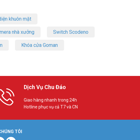
iện khuôn mặt
amera nhà xưởng
Switch Scodeno
a là bạn có
on
Khóa cửa Goman
thực sự là
những
và nâng
Dịch Vụ Chu Đáo
Giao hàng nhanh trong 24h
Hotline phục vụ cả T7 và CN
 CHÚNG TÔI