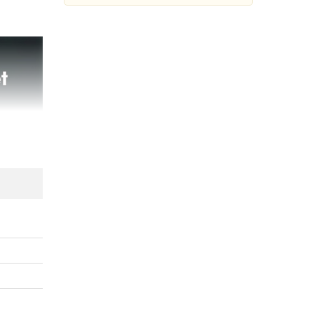
Tai nghe không dây Yealink
WH62 Mono UC
Đang cập nhật giá
Mua Ngay