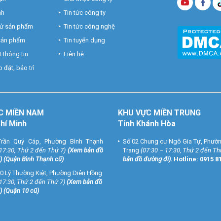
nh
Tin tức công ty
hử sản phẩm
Tin tức công nghệ
 sản phẩm
Tin tuyển dụng
 thông tin
Liên hệ
 đặt, bảo trì
 cạnh tranh tại Việt Nam. Hotline: Tại HCM (028) 35 166 166 – Tại HN 
Fanpage Vuhoangtelecom
C MIỀN NAM
KHU VỰC MIỀN TRUNG
Chí Minh
Tỉnh Khánh Hòa
rần Quý Cáp, Phường Bình Thạnh
Số 02 Chung cư Ngô Gia Tự, Phườ
 17:30, Thứ 2 đến Thứ 7)
(
Xem bản đồ
Trang
(07:30 – 17:30, Thứ 2 đến Th
) (Quận Bình Thạnh cũ)
bản đồ đường đi
).
Hotline:
0915 8
0 Lý Thường Kiệt, Phường Diên Hồng
 17:30, Thứ 2 đến Thứ 7)
(
Xem bản đồ
) (Quận 10 cũ)