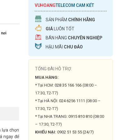
VUHOANG
TELECOM CAM KẾT
SẢN PHẨM
CHÍNH HÃNG
GIÁ
LUÔN TỐT
 nơi
BÁN HÀNG
CHUYÊN NGHIỆP
HẬU MÃI
CHU ĐÁO
TỔNG ĐÀI HỖ TRỢ:
MUA HÀNG:
* Tại HCM:
028 35 166 166
(08:00 –
17:30, T2-T7)
* Tại HÀ NỘI:
024 6256 1111
(08:00 –
17:30, T2-T7)
* Tại NHA TRANG:
0915 810 810
(08:00
– 17:30, T2-T7)
 lựa chọn
KHIẾU NẠI:
0902 51 53 55 (24/7)
há ngay để