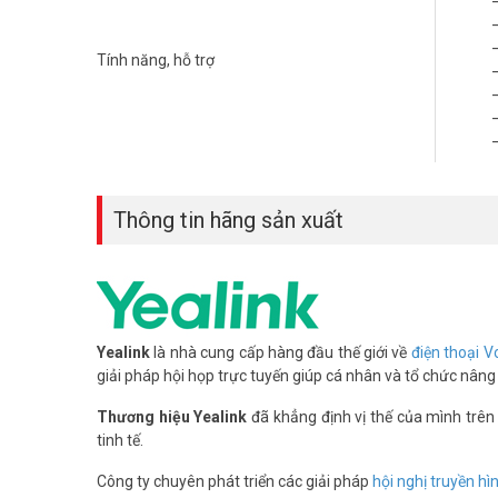
Tính năng, hỗ trợ
–
Tại sao Yealink WH62 Mono UC phù hợ
Khách hàng có nhu cầu mua thiết bị hội nghị luôn mong
WH62 Mono UC nổi bật với khả năng kết nối không dây DE
Thông tin hãng sản xuất
thanh HD sắc nét, tích hợp công nghệ lá chắn âm thanh, g
tham gia các cuộc họp quan trọng.
Thiết kế của tai nghe này không chỉ tiện dụng mà còn man
điều chỉnh linh hoạt giúp bạn tập trung vào nội dung cu
với các nền tảng UC phổ biến như Microsoft Teams, Zoom, 
Yealink
là nhà cung cấp hàng đầu thế giới về
điện thoại V
giải pháp hội họp trực tuyến giúp cá nhân và tổ chức nâng
*** Xem thêm:
Thiết bị hội nghị Yealink chính hãng, giá
Thương hiệu Yealink
đã khẳng định vị thế của mình trên
Những lợi ích vượt trội khi sở hữu 
tinh tế.
Bạn đã bao giờ lo lắng về chất lượng âm thanh kém tron
Công ty chuyên phát triển các giải pháp
hội nghị truyền hì
là vấn đề. Sản phẩm sử dụng công nghệ băng thông siêu r