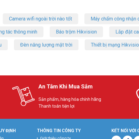
Camera wifi ngoài trời nào tốt
Máy chấm công nhận d
ng tác thông minh
Báo trộm Hikvision
Lắp đặt c
i thời lượng pin ấn tượng – lên đến 13 giờ thoại liên tục. Điều đó có nghĩ
u
Đèn năng lượng mặt trời
Thiết bị mạng Hikvisi
iệc sạc pin. Với những tính năng vượt trội này, Yealink WH62 Mono UC 
 kế thoải mái và hiệu suất vượt trội cho hội nghị trực tuyến. Đừng để 
ặt mua ngay hôm nay tại [website của bạn] để trải nghiệm sự khác biệt 
An Tâm Khi Mua Sắm
dây Yealink WH62 Mono UC
Sản phẩm, hàng hóa chính hãng
Thanh toán tiện lợi
UY ĐỊNH
THÔNG TIN CÔNG TY
KẾT NỐI VỚI
ận
Giới thiệu công ty