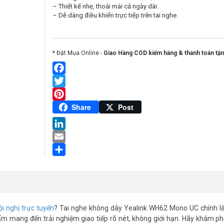
– Thiết kế nhẹ, thoải mái cả ngày dài.
– Dễ dàng điều khiển trực tiếp trên tai nghe.
* Đặt Mua Online -
Giao Hàng COD kiểm hàng & thanh toán tận
Facebook
Twitter
Pinterest
Share
Post
LinkedIn
Email
Share
ội nghị trực tuyến
? Tai nghe không dây Yealink WH62 Mono UC chính là
 phẩm mang đến trải nghiệm giao tiếp rõ nét, không giới hạn. Hãy khám p