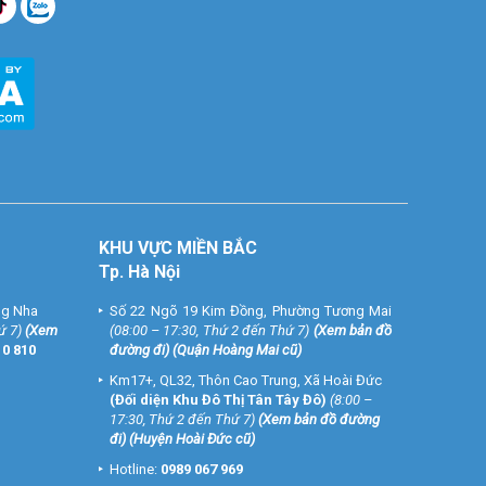
(024) 6256
KHU VỰC MIỀN BẮC
Tp. Hà Nội
ng Nha
Số 22 Ngõ 19 Kim Đồng, Phường Tương Mai
ứ 7)
(
Xem
(08:00 – 17:30, Thứ 2 đến Thứ 7)
(
Xem bản đồ
10 810
đường đi
) (Quận Hoàng Mai cũ)
Km17+, QL32, Thôn Cao Trung, Xã Hoài Đức
(Đối diện Khu Đô Thị Tân Tây Đô)
(8:00 –
17:30, Thứ 2 đến Thứ 7)
(
Xem bản đồ đường
đi
) (Huyện Hoài Đức cũ)
Hotline:
0989 067 969