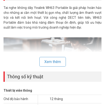
Tai nghe không dây Yealink WH63 Portable là giải pháp hoàn hảo
cho những ai cần một thiết bị gọn nhẹ, chất lượng âm thanh vượt
trội và kết nối linh hoạt. Với công nghệ DECT tiên tiến, WH63
Portable đảm bảo khả năng đàm thoại ổn định, giúp tối ưu hiệu
suất làm việc trong môi trường doanh nghiệp hiện đại.
Xem thêm
Thông số kỹ thuật
Những điểm nổi bật của Yealink WH63
Thiết bị viễn thông
Portable
Chế độ bảo hành
12 tháng
Thiết kế nhẹ, linh hoạt