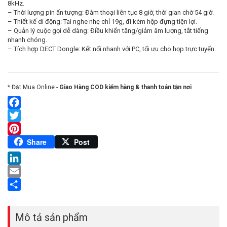
8kHz.
– Thời lượng pin ấn tượng: Đàm thoại liên tục 8 giờ, thời gian chờ 54 giờ.
– Thiết kế di động: Tai nghe nhẹ chỉ 19g, đi kèm hộp đựng tiện lợi.
– Quản lý cuộc gọi dễ dàng: Điều khiển tăng/giảm âm lượng, tắt tiếng
nhanh chóng.
– Tích hợp DECT Dongle: Kết nối nhanh với PC, tối ưu cho họp trực tuyến.
* Đặt Mua Online -
Giao Hàng COD kiểm hàng & thanh toán tận nơi
Facebook
Twitter
Pinterest
Share
Post
LinkedIn
Email
Share
Mô tả sản phẩm