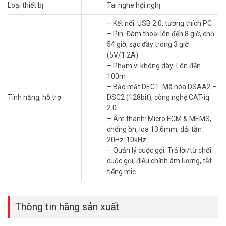
Loại thiết bị
Tai nghe hội nghị
Với trọng lượng chỉ 19g,
tai nghe họp hội nghị
Yealink WH63
Portable mang đến cảm giác thoải mái khi sử dụng trong thời gian
– Kết nối: USB 2.0, tương thích PC
dài. Thiết bị hỗ trợ nhiều kiểu đeo như móc tai, headband, và
– Pin: Đàm thoại lên đến 8 giờ, chờ
neckband, phù hợp với mọi nhu cầu.
54 giờ, sạc đầy trong 3 giờ
(5V/1.2A)
Công nghệ DECT – Phạm vi kết nối rộng
– Phạm vi không dây: Lên đến
Yealink WH63 Portable sử dụng công nghệ DECT không dây. Giúp
100m
mở rộng phạm vi kết nối lên đến 100m. Đảm bảo chất lượng cuộc
– Bảo mật DECT: Mã hóa DSAA2 –
gọi ổn định mà không bị nhiễu sóng từ các thiết bị Bluetooth.
Tính năng, hỗ trợ
DSC2 (128bit), công nghệ CAT-iq
2.0
Thời lượng pin ấn tượng
– Âm thanh: Micro ECM & MEMS,
chống ồn, loa 13.6mm, dải tần
Tai nghe có thể hoạt động liên tục 8 giờ đàm thoại, 54 giờ chờ và
20Hz-10kHz
chỉ mất 3 giờ để sạc đầy, đáp ứng nhu cầu làm việc cả ngày dài.
– Quản lý cuộc gọi: Trả lời/từ chối
Chất lượng âm thanh vượt trội
cuộc gọi, điều chỉnh âm lượng, tắt
tiếng mic
Yealink WH63 Portable trang bị micro kép ECM & MEMS, hỗ trợ
chống ồn và khử tiếng vang, đảm bảo âm thanh trong trẻo ngay cả
trong môi trường ồn ào.
Thông tin hãng sản xuất