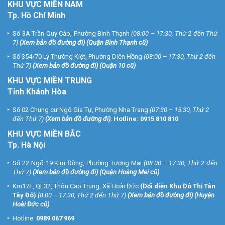
KHU
VỰC MIỀN NAM
Tp. Hồ Chí Minh
Số 3A Trần Quý Cáp, Phường Bình Thạnh
(08:00 – 17:30, Thứ 2 đến Thứ
7)
(
Xem bản đồ đường đi
) (Quận Bình Thạnh cũ)
Số 354/70 Lý Thường Kiệt, Phường Diên Hồng
(08:00 – 17:30, Thứ 2 đến
Thứ 7)
(
Xem bản đồ đường đi
) (Quận 10 cũ)
KHU VỰC MIỀN TRUNG
Tỉnh Khánh Hòa
Số 02 Chung cư Ngô Gia Tự, Phường Nha Trang
(07:30 – 15:30, Thứ 2
đến Thứ 7)
(
Xem bản đồ đường đi
).
Hotline:
0915 810 810
KHU VỰC MIỀN BẮC
Tp. Hà Nội
Số 22 Ngõ 19 Kim Đồng, Phường Tương Mai
(08:00 – 17:30, Thứ 2 đến
Thứ 7)
(
Xem bản đồ đường đi
) (Quận Hoàng Mai cũ)
Km17+, QL32, Thôn Cao Trung, Xã Hoài Đức
(Đối diện Khu Đô Thị Tân
Tây Đô)
(8:00 – 17:30, Thứ 2 đến Thứ 7)
(
Xem bản đồ đường đi
) (Huyện
Hoài Đức cũ)
Hotline:
0989 067 969