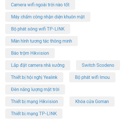
– Pin: Đàm thoại lên đến 8 giờ, chờ 54 giờ, sạc đầy trong 3 giờ
Camera wifi ngoài trời nào tốt
(5V/1.2A)
– Phạm vi không dây: Lên đến 100m
Máy chấm công nhận diện khuôn mặt
– Bảo mật DECT: Mã hóa DSAA2 – DSC2 (128bit), công nghệ CAT-
iq 2.0
Bộ phát sóng wifi TP-LINK
– Âm thanh: Micro ECM & MEMS, chống ồn, loa 13.6mm, dải tần
20Hz-10kHz
Màn hình tương tác thông minh
– Quản lý cuộc gọi: Trả lời/từ chối cuộc gọi, điều chỉnh âm lượng, tắt
tiếng mic
Báo trộm Hikvision
– Trọng lượng: Tai nghe 19g, dongle DECT 4.5g
– Phụ kiện: Tai nghe, dongle DECT, móc tai, nút tai, cáp sạc USB,
Lắp đặt camera nhà xưởng
Switch Scodeno
hộp đựng, hướng dẫn nhanh
– Xuất xứ thương hiệu: Trung Quốc
Thiết bị hội nghị Yealink
Bộ phát wifi Imou
– Bảo hành: 12 tháng
Đèn năng lượng mặt trời
Liên hệ với chúng tôi để được tư vấn và đặt hàng với giá cạnh tranh
tại Việt Nam. Hotline: Tại HCM (028) 35 166 166 – Tại HN (024)
Thiết bị mạng Hikvision
Khóa cửa Goman
6256 1111 – Tại Nha Trang 0915 810 810. Tham khảo thêm tại
Fanpage Vuhoangtelecom
Thiết bị mạng TP-LINK