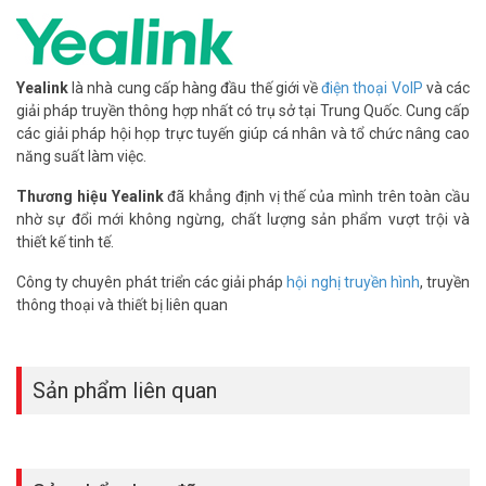
Yealink
là nhà cung cấp hàng đầu thế giới về
điện thoại VoIP
và các
giải pháp truyền thông hợp nhất có trụ sở tại Trung Quốc. Cung cấp
các giải pháp hội họp trực tuyến giúp cá nhân và tổ chức nâng cao
năng suất làm việc.
Thương hiệu Yealink
đã khẳng định vị thế của mình trên toàn cầu
nhờ sự đổi mới không ngừng, chất lượng sản phẩm vượt trội và
thiết kế tinh tế.
Công ty chuyên phát triển các giải pháp
hội nghị truyền hình
, truyền
thông thoại và thiết bị liên quan
Tương thích rộng rãi
Thiết bị hỗ trợ kết nối USB 2.0 với máy tính, dễ dàng sử dụng với các
nền tảng họp trực tuyến phổ biến như Zoom, Microsoft Teams,
Sản phẩm liên quan
Skype for Business.
Quản lý cuộc gọi dễ dàng
WH63 Portable có các phím điều khiển tiện lợi, hỗ trợ trả lời/từ chối