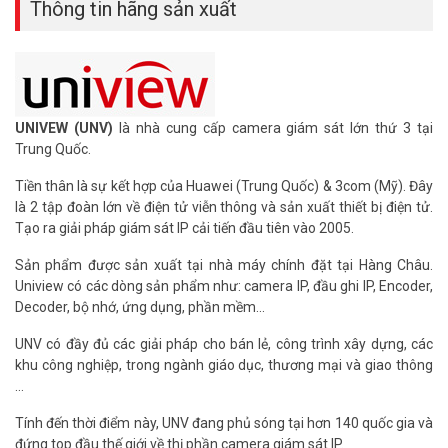
Thông tin hãng sản xuất
Tham khảo thêm thông tin tại
Facebook Vuhoangtelecom
nhé.
UNIVEW (UNV)
là nhà cung cấp camera giám sát lớn thứ 3 tại
Trung Quốc.
Tiền thân là sự kết hợp của Huawei (Trung Quốc) & 3com (Mỹ). Đây
là 2 tập đoàn lớn về điện tử viễn thông và sản xuất thiết bị điện tử.
Tạo ra giải pháp giám sát IP cải tiến đầu tiên vào 2005.
Sản phẩm được sản xuất tại nhà máy chính đặt tại Hàng Châu.
Uniview có các dòng sản phẩm như: camera IP, đầu ghi IP, Encoder,
Decoder, bộ nhớ, ứng dụng, phần mềm...
UNV có đầy đủ các giải pháp cho bán lẻ, công trình xây dựng, các
khu công nghiệp, trong ngành giáo dục, thương mại và giao thông
…
Tính đến thời điểm này, UNV đang phủ sóng tại hơn 140 quốc gia và
đứng top đầu thế giới về thị phần camera giám sát IP.