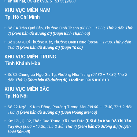
Khiếu nại, CSKH:
0902 51 53 55
(24/7)
KHU
VỰC MIỀN NAM
Tp. Hồ Chí Minh
Số 3A Trần Quý Cáp, Phường Bình Thạnh
(08:00 – 17:30, Thứ 2 đến Thứ
7)
(
Xem bản đồ đường đi
) (Quận Bình Thạnh cũ)
Số 354/70 Lý Thường Kiệt, Phường Diên Hồng
(08:00 – 17:30, Thứ 2 đến
Thứ 7)
(
Xem bản đồ đường đi
) (Quận 10 cũ)
KHU VỰC MIỀN TRUNG
Tỉnh Khánh Hòa
Số 02 Chung cư Ngô Gia Tự, Phường Nha Trang
(07:30 – 17:30, Thứ 2
đến Thứ 7)
(
Xem bản đồ đường đi
).
Hotline:
0915 810 810
KHU VỰC MIỀN BẮC
Tp. Hà Nội
Số 22 Ngõ 19 Kim Đồng, Phường Tương Mai
(08:00 – 17:30, Thứ 2 đến
Thứ 7)
(
Xem bản đồ đường đi
) (Quận Hoàng Mai cũ)
Km17+, QL32, Thôn Cao Trung, Xã Hoài Đức
(Đối diện Khu Đô Thị Tân
Tây Đô)
(8:00 – 17:30, Thứ 2 đến Thứ 7)
(
Xem bản đồ đường đi
) (Huyện
Hoài Đức cũ)