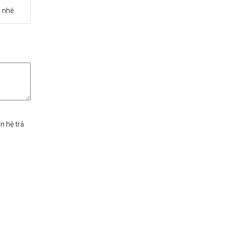
h nhé
n hệ trả