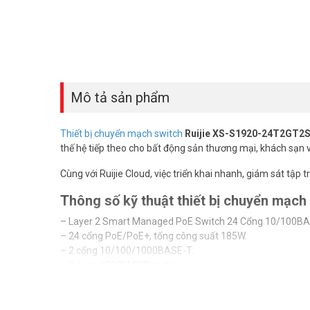
Mô tả sản phẩm
Thiết bị chuyển mạch switch
Ruijie XS-S1920-24T2GT2
thế hệ tiếp theo cho bất động sản thương mại, khách sạn
Cùng với Ruijie Cloud, việc triển khai nhanh, giám sát tập 
Thông số kỹ thuật thiết bị chuyển mạ
– Layer 2 Smart Managed PoE Switch 24 Cổng 10/100BA
– 24 cổng PoE/PoE+, tổng công suất 185W.
– 2 cổng 10/100/1000BASE-T.
– 2 cổng 1000M SFP ports.
– CPU Memory: 256MB | Flash: 32MB.
– Tốc độ chuyển mạch: 12.8Gbps.
– Nguồn AC 100~240V, 50/60Hz.