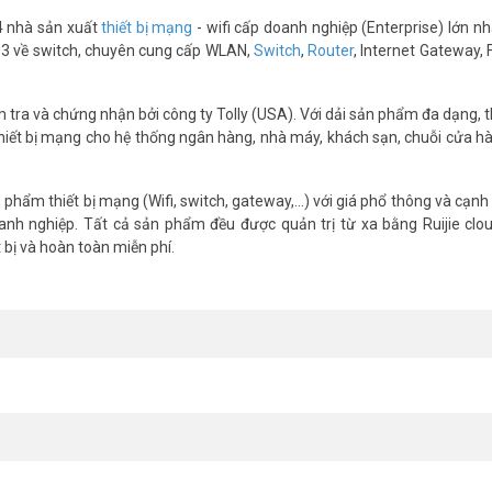
4 nhà sản xuất
thiết bị mạng
- wifi cấp doanh nghiệp (Enterprise) lớn nhấ
 số 3 về switch, chuyên cung cấp WLAN,
Switch
,
Router
, Internet Gateway, 
ra và chứng nhận bởi công ty Tolly (USA). Với dải sản phẩm đa dạng, th
thiết bị mạng cho hệ thống ngân hàng, nhà máy, khách sạn, chuỗi cửa hà
hẩm thiết bị mạng (Wifi, switch, gateway,...) với giá phổ thông và cạnh
nh nghiệp. Tất cả sản phẩm đều được quản trị từ xa bằng Ruijie clo
bị và hoàn toàn miễn phí.