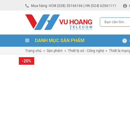
Mua hàng: HCM (028) 35166166 | HN (024) 62561111
DANH MỤC SẢN PHẨM
Trang chủ
»
Sản phẩm
»
Thiết bị số - Công nghệ
»
Thiết bị mạn
-20%