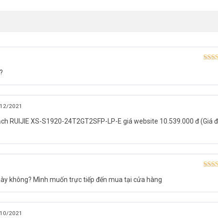
Được
?
hạn
12/2021
mạch RUIJIE XS-S1920-24T2GT2SFP-LP-E giá website 10.539.000 đ (Giá 
Được
ày không? Mình muốn trực tiếp đến mua tại cửa hàng
hạn
10/2021