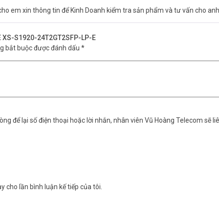
 cho em xin thông tin để Kinh Doanh kiểm tra sản phẩm và tư vấn cho an
IJIE XS-S1920-24T2GT2SFP-LP-E
ng bắt buộc được đánh dấu
*
ng để lại số điện thoại hoặc lời nhắn, nhân viên Vũ Hoàng Telecom sẽ liê
y cho lần bình luận kế tiếp của tôi.