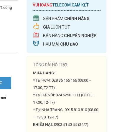
VUHOANG
TELECOM CAM KẾT
-T công
SẢN PHẨM
CHÍNH HÃNG
GIÁ
LUÔN TỐT
BÁN HÀNG
CHUYÊN NGHIỆP
HẬU MÃI
CHU ĐÁO
TỔNG ĐÀI HỖ TRỢ:
MUA HÀNG:
* Tại HCM:
028 35 166 166
(08:00 –
NG
17:30, T2-T7)
FP-
* Tại HÀ NỘI:
024 6256 1111
(08:00 –
 nơi
17:30, T2-T7)
* Tại NHA TRANG:
0915 810 810
(08:00
– 17:30, T2-T7)
KHIẾU NẠI:
0902 51 53 55 (24/7)