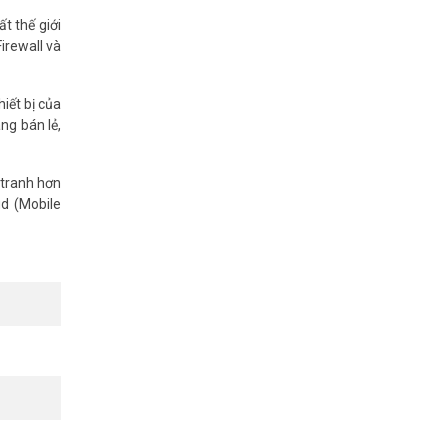
t thế giới
Firewall và
iết bị của
ng bán lẻ,
 tranh hơn
ud (Mobile