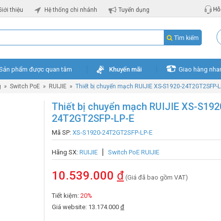
Hỗ 
Giới thiệu
Hệ thống chi nhánh
Tuyển dụng
Tìm kiếm
Sản phẩm được quan tâm
Khuyến mãi
Giao hàng nha
g
»
Switch PoE
»
RUIJIE
»
Thiết bị chuyển mạch RUIJIE XS-S1920-24T2GT2SFP-L
Thiết bị chuyển mạch RUIJIE XS-S192
24T2GT2SFP-LP-E
Mã SP:
XS-S1920-24T2GT2SFP-LP-E
Hãng SX:
RUIJIE
Switch PoE RUIJIE
10.539.000
đ
(Giá đã bao gồm VAT)
Tiết kiệm:
20%
Giá website: 13.174.000
đ