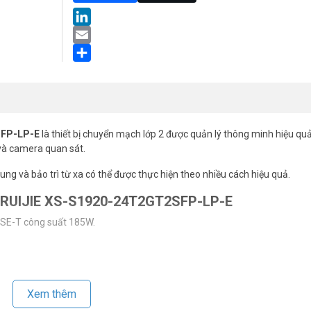
LinkedIn
Email
Share
SFP-LP-E
là thiết bị chuyển mạch lớp 2 được quản lý thông minh hiệu quả
 và camera quan sát.
trung và bảo trì từ xa có thể được thực hiện theo nhiều cách hiệu quả.
ch RUIJIE XS-S1920-24T2GT2SFP-LP-E
SE-T công suất 185W.
Xem thêm