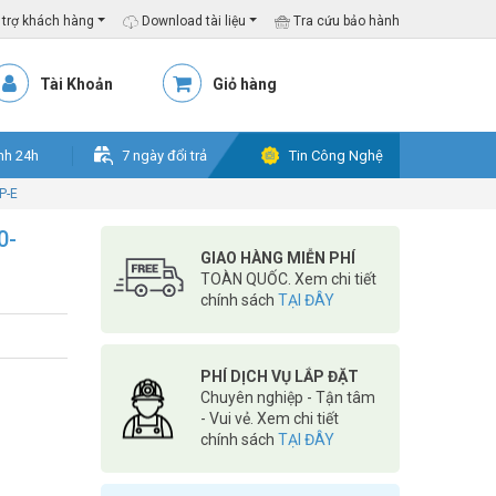
trợ khách hàng
Download tài liệu
Tra cứu bảo hành
Tài Khoản
Giỏ hàng
nh 24h
7 ngày đổi trả
Tin Công Nghệ
P-E
0-
GIAO HÀNG MIỄN PHÍ
TOÀN QUỐC. Xem chi tiết
chính sách
TẠI ĐÂY
PHÍ DỊCH VỤ LẮP ĐẶT
Chuyên nghiệp - Tận tâm
- Vui vẻ. Xem chi tiết
chính sách
TẠI ĐÂY