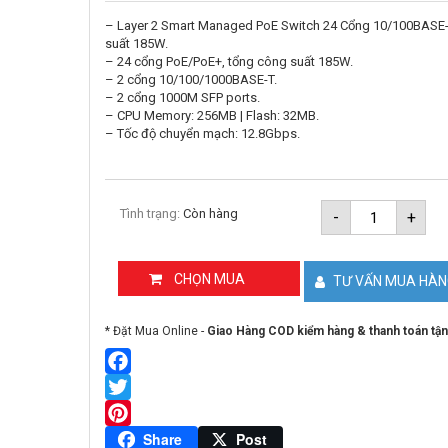
– Layer 2 Smart Managed PoE Switch 24 Cổng 10/100BASE
suất 185W.
– 24 cổng PoE/PoE+, tổng công suất 185W.
– 2 cổng 10/100/1000BASE-T.
– 2 cổng 1000M SFP ports.
– CPU Memory: 256MB | Flash: 32MB.
– Tốc độ chuyển mạch: 12.8Gbps.
Thiết
Tình trạng:
Còn hàng
-
+
bị
chuyển
mạch
RUIJIE
CHỌN MUA
TƯ VẤN MUA HÀ
XS-
S1920-
24T2GT2S
* Đặt Mua Online -
Giao Hàng COD kiểm hàng & thanh toán tận
LP-
E
số
lượng
Facebook
Twitter
Pinterest
Share
Post