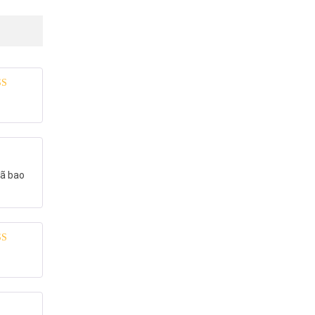
 xếp
g
5
5 sao
đã bao
 xếp
g
5
5 sao