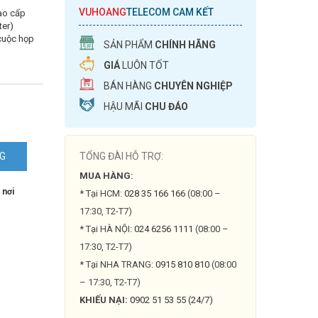
VUHOANG
TELECOM CAM KẾT
ao cấp
ter)
 cuộc họp
SẢN PHẨM
CHÍNH HÃNG
GIÁ
LUÔN TỐT
BÁN HÀNG
CHUYÊN NGHIỆP
HẬU MÃI
CHU ĐÁO
NG
TỔNG ĐÀI HỖ TRỢ:
MUA HÀNG:
 nơi
* Tại HCM:
028 35 166 166
(08:00 –
17:30, T2-T7)
* Tại HÀ NỘI:
024 6256 1111
(08:00 –
17:30, T2-T7)
* Tại NHA TRANG:
0915 810 810
(08:00
– 17:30, T2-T7)
KHIẾU NẠI:
0902 51 53 55 (24/7)