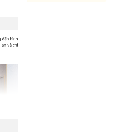
g đến hình
ian và chi
Bộ hội nghị truyền hình Yealink
UVC84-BYOD-H00
34.000.000 đ
Mua Ngay