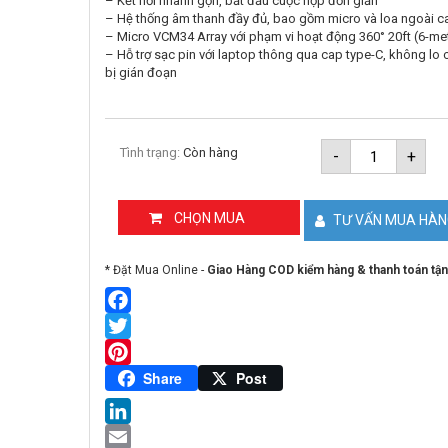
– Kết nối nhanh gọn, bắt đầu cuộc họp đơn giản
– Hệ thống âm thanh đầy đủ, bao gồm micro và loa ngoài c
– Micro VCM34 Array với phạm vi hoạt động 360° 20ft (6-me
– Hỗ trợ sạc pin với laptop thông qua cap type-C, không lo
bị gián đoạn
Bộ
Tình trạng:
Còn hàng
-
+
hội
nghị
truyền
hình
CHỌN MUA
TƯ VẤN MUA HÀ
Yealink
UVC84-
BYOD-
* Đặt Mua Online -
Giao Hàng COD kiểm hàng & thanh toán tận
H00
số
lượng
Facebook
Twitter
Pinterest
Share
Post
LinkedIn