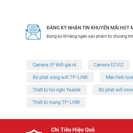
*** Xem thêm:
Địa chỉ lắp đặt thiết bị hội nghị truyền h
Lợi ích khi sử dụng Yealink UVC84-BYO
– Hình ảnh sắc nét, chân thực: Trải nghiệm họp trực tuyến
ĐĂNG KÝ NHẬN TIN KHUYẾN MÃI HOT 
– Khả năng zoom mạnh mẽ: Dễ dàng quan sát người nói và 
– Tự động đóng khung thông minh: Cuộc họp diễn ra tự nh
Đừng bỏ lỡ hàng ngàn sản phẩm từ chương trì
– Kết nối BYOD linh hoạt: Cho phép người dùng sử dụng thi
– Âm thanh chất lượng cao: Đảm bảo mọi người đều nghe 
– Dễ dàng cài đặt và sử dụng: Tiết kiệm thời gian và công 
– Quản lý tập trung: Giúp IT quản lý và bảo trì thiết bị dễ d
Camera IP Wifi giá rẻ
Camera EZVIZ
Bộ thiết bị Yealink UVC84-BYOD bao gồm:
– UVC84 Camera
Bộ phát sóng wifi TP-LINK
Màn hình tươ
– Ddiều khiển từ xa Yealink VCR20
– 2~4 Microphone VCM34 Array
Thiết bị hội nghị Yealink
Bộ phát wifi Imo
– Loa ngoài MSpeaker II Soundbar
Thiết bị mạng TP-LINK
Thiết bị hội nghị
Yealink UVC84-BYOD-H00 là giải pháp ho
nghiệp với hình ảnh 4K sắc nét, khả năng zoom mạnh mẽ, 
Thông số kỹ thuật bộ hội nghị truy
Chi Tiêu Hiệu Quả