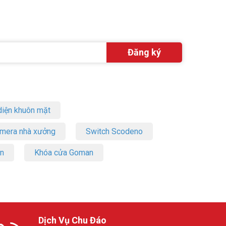
iện khuôn mặt
amera nhà xưởng
Switch Scodeno
on
Khóa cửa Goman
yến chuyên
Dịch Vụ Chu Đáo