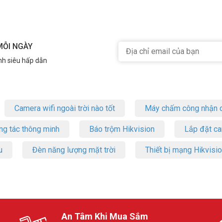
ình uy tín
D-H00:
 sống động như gặp mặt trực tiếp.
MỖI NGÀY
các chi tiết quan trọng.
iên và tập trung hơn.
nh siêu hấp dẫn
ết bị và nền tảng quen thuộc.
rõ và được nghe rõ.
sức.
àng.
Camera wifi ngoài trời nào tốt
Máy chấm công nhận d
ng tác thông minh
Báo trộm Hikvision
Lắp đặt c
u
Đèn năng lượng mặt trời
Thiết bị mạng Hikvisi
àn hảo cho các phòng họp lớn, mang đến trải nghiệm hội nghị trực tu
kết nối BYOD linh hoạt và âm thanh chất lượng cao.
ền hình Yealink UVC84-BYOD-H00
An Tâm Khi Mua Sắm