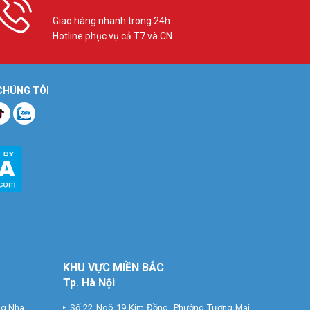
Giao hàng nhanh trong 24h
Hotline phục vụ cả T7 và CN
 CHÚNG TÔI
e: Tại HCM
KHU VỰC MIỀN BẮC
Tp. Hà Nội
ng Nha
Số 22 Ngõ 19 Kim Đồng, Phường Tương Mai