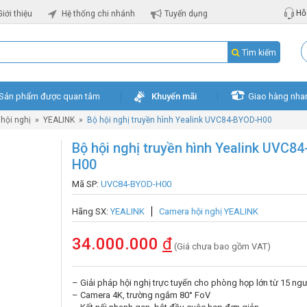
Hỗ 
Giới thiệu
Hệ thống chi nhánh
Tuyển dụng
Tìm kiếm
Sản phẩm được quan tâm
Khuyến mãi
Giao hàng nha
hội nghị
»
YEALINK
»
Bộ hội nghị truyền hình Yealink UVC84-BYOD-H00
Bộ hội nghị truyền hình Yealink UVC8
H00
Mã SP:
UVC84-BYOD-H00
Hãng SX:
YEALINK
Camera hội nghị YEALINK
34.000.000
đ
(Giá chưa bao gồm VAT)
– Giải pháp hội nghị trực tuyến cho phòng họp lớn từ 15 ngườ
– Camera 4K, trường ngắm 80° FoV