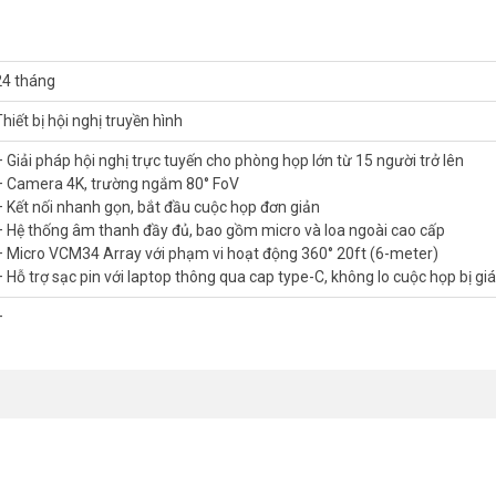
24 tháng
hiết bị hội nghị truyền hình
– Giải pháp hội nghị trực tuyến cho phòng họp lớn từ 15 người trở lên
ink UVC84-BYOD-H00
– Camera 4K, trường ngắm 80° FoV
– Kết nối nhanh gọn, bắt đầu cuộc họp đơn giản
iết đến từng chi tiết, mang đến trải nghiệm chân thực như đang họp trực t
– Hệ thống âm thanh đầy đủ, bao gồm micro và loa ngoài cao cấp
 zoom mạnh mẽ cho phép tập trung vào người nói hoặc vật thể ở khoả
– Micro VCM34 Array với phạm vi hoạt động 360° 20ft (6-meter)
– Hỗ trợ sạc pin với laptop thông qua cap type-C, không lo cuộc họp bị gi
ối ưu.
h khung hình để luôn hiển thị rõ ràng người tham gia, giúp cuộc họp 
–
xách tay của người dùng thông qua cáp USB-C, cho phép sử dụng nền tản
ro mảng VCM34 (có thể mở rộng lên đến 6 micro) và loa ngoài MSpeake
vang và tiếng ồn.
 bị thông qua mạng.
ường, trần nhà hoặc chân máy.