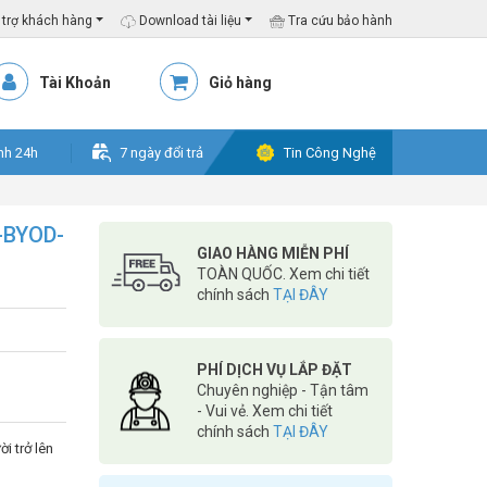
trợ khách hàng
Download tài liệu
Tra cứu bảo hành
Tài Khoản
Giỏ hàng
nh 24h
7 ngày đổi trả
Tin Công Nghệ
4-BYOD-
GIAO HÀNG MIỄN PHÍ
TOÀN QUỐC. Xem chi tiết
chính sách
TẠI ĐÂY
PHÍ DỊCH VỤ LẮP ĐẶT
Chuyên nghiệp - Tận tâm
- Vui vẻ. Xem chi tiết
chính sách
TẠI ĐÂY
i trở lên