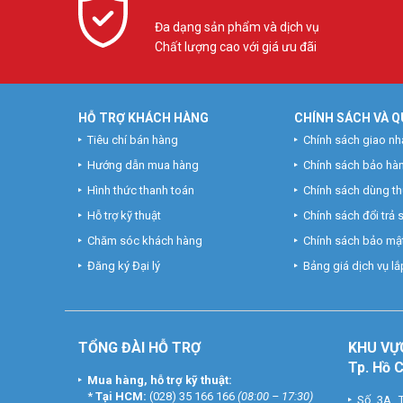
– Giải pháp hội nghị trực tuyến cho phòng họp lớn từ 15 ng
– Camera 4K, trường ngắm 80° FoV
Đa dạng sản phẩm và dịch vụ
– Kết nối nhanh gọn, bắt đầu cuộc họp đơn giản
Chất lượng cao với giá ưu đãi
– Hệ thống âm thanh đầy đủ, bao gồm micro và loa ngoài
– Micro VCM34 Array với phạm vi hoạt động 360° 20ft (6
– Hỗ trợ sạc pin với laptop thông qua cap type-C, không lo
– Xuất xứ: Trung Quốc
HỖ TRỢ KHÁCH HÀNG
CHÍNH SÁCH VÀ Q
– Bảo hành: 24 tháng
Tiêu chí bán hàng
Chính sách giao nh
Hướng dẫn mua hàng
Chính sách bảo hà
Hãy nâng cấp trải nghiệm hội nghị trực tuyến của bạn 
(028) 35 166 166 – Tại HN (024) 6256 1111 – Tại Nha Tran
Hình thức thanh toán
Chính sách dùng t
Hỗ trợ kỹ thuật
Chính sách đổi trả
Chăm sóc khách hàng
Chính sách bảo mật
Đăng ký Đại lý
Bảng giá dịch vụ lắp
TỔNG ĐÀI HỖ TRỢ
KHU
VỰ
Tp. Hồ 
Mua hàng, hỗ trợ kỹ thuật:
*
Tại HCM:
(028) 35 166 166
(08:00 – 17:30)
Số 3A T