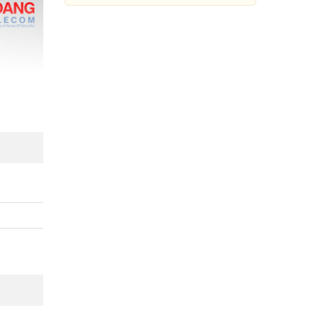
Thiết bị phụ trợ Tripod
Hikvision DS-2907ZJ
Đang cập nhật giá
Mua Ngay