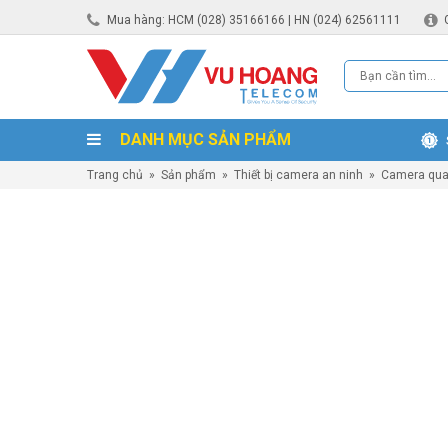
Mua hàng: HCM (028) 35166166 | HN (024) 62561111
DANH MỤC SẢN PHẨM
Trang chủ
»
Sản phẩm
»
Thiết bị camera an ninh
»
Camera qua