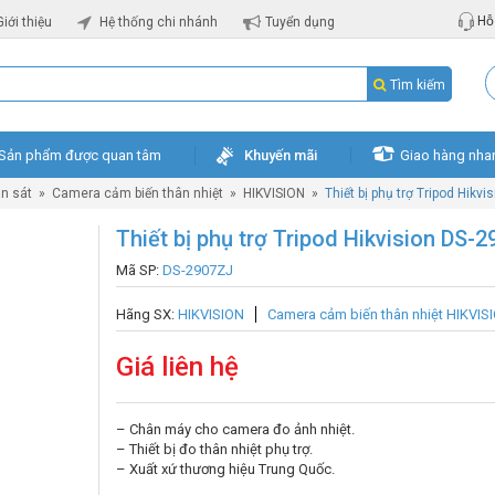
Hỗ 
Giới thiệu
Hệ thống chi nhánh
Tuyển dụng
Tìm kiếm
Sản phẩm được quan tâm
Khuyến mãi
Giao hàng nha
n sát
»
Camera cảm biến thân nhiệt
»
HIKVISION
»
Thiết bị phụ trợ Tripod Hikv
Thiết bị phụ trợ Tripod Hikvision DS-
Mã SP:
DS-2907ZJ
Hãng SX:
HIKVISION
Camera cảm biến thân nhiệt HIKVIS
Giá liên hệ
– Chân máy cho camera đo ảnh nhiệt.
– Thiết bị đo thân nhiệt phụ trợ.
– Xuất xứ thương hiệu Trung Quốc.