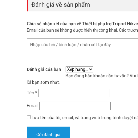
Đặt mua hàng Online ngay Hikvision DS-2907ZJ mới nhất,
Đánh giá về sản phẩm
hình ảnh tại
Facebook Vuhoangtelecom
nhé.
Chia sẻ nhận xét của bạn về Thiết bị phụ trợ Tripod Hik
Email của bạn sẽ không được hiển thị công khai.
Các trườ
Đánh giá của bạn
Bạn đang băn khoăn cần tư vấn? Vui lò
lời bạn sớm nhất.
Tên
*
Email
Lưu tên của tôi, email, và trang web trong trình duyệt nà