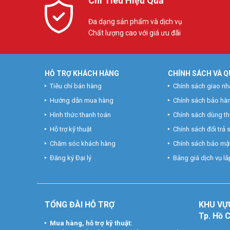
Chi Tiêu Hiệu Quả
Đa dạng sản phẩm và dịch vụ
Chất lượng cao với giá ưu đãi
HỖ TRỢ KHÁCH HÀNG
CHÍNH SÁCH VÀ Q
Tiêu chí bán hàng
Chính sách giao nh
Hướng dẫn mua hàng
Chính sách bảo hà
Hình thức thanh toán
Chính sách dùng t
Hỗ trợ kỹ thuật
Chính sách đổi trả
Chăm sóc khách hàng
Chính sách bảo mật
Đăng ký Đại lý
Bảng giá dịch vụ lắp
TỔNG ĐÀI HỖ TRỢ
KHU
VỰ
Tp. Hồ 
Mua hàng, hỗ trợ kỹ thuật: