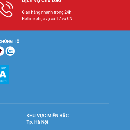
Dịch Vụ Chu Đáo
Giao hàng nhanh trong 24h
Hotline phục vụ cả T7 và CN
 CHÚNG TÔI
KHU VỰC MIỀN BẮC
Tp. Hà Nội