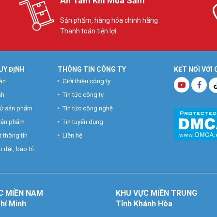
An Tâm Khi Mua Sắm
Sản phẩm, hàng hóa chính hãng
Thanh toán tiện lợi
UY ĐỊNH
THÔNG TIN CÔNG TY
KẾT NỐI VỚI
ận
Giới thiệu công ty
nh
Tin tức công ty
hử sản phẩm
Tin tức công nghệ
 sản phẩm
Tin tuyển dụng
 thông tin
Liên hệ
 đặt, bảo trì
C MIỀN NAM
KHU VỰC MIỀN TRUNG
Chí Minh
Tỉnh Khánh Hòa