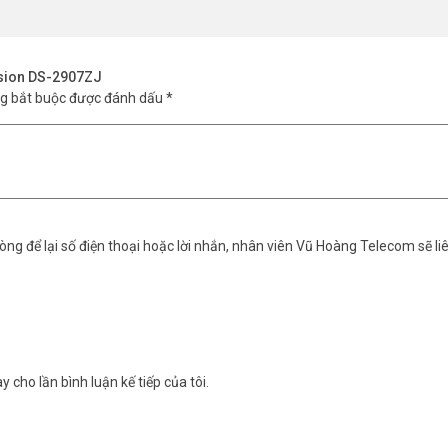
 xin vui lòng liên hệ HOTLINE
1900.9259
để được hỗ trợ tốt nhất. Tham
vision DS-2907ZJ
ng bắt buộc được đánh dấu
*
ng để lại số điện thoại hoặc lời nhắn, nhân viên Vũ Hoàng Telecom sẽ liê
y cho lần bình luận kế tiếp của tôi.