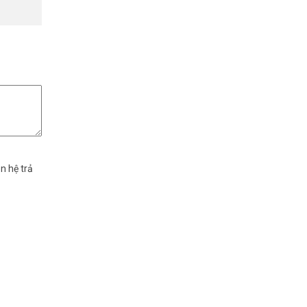
 khảo thêm
n hệ trả