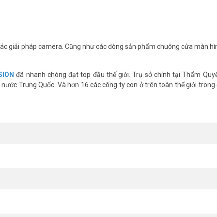
 giá tốt nhất năm 2020
od Hikvision DS-2907ZJ
ác giải pháp camera. Cũng như các dòng sản phẩm chuông cửa màn hì
ho camera và một cho Blackbody (nếu có).
SION
đã nhanh chóng đạt top đầu thế giới. Trụ sở chính tại Thẩm Quy
nước Trung Quốc. Và hơn 16 các công ty con ở trên toàn thế giới trong 
617B-3/PA hoặc camera Dome DS-2TD1217B-6/PA or DS-2TD1217B-3/P
 nhất hiện nay
 người gần như chính xác. Mà không cần chạm hay lại gần người cần đo t
 Học, Công Viên, Hải Quan, Nhà Hàng …. Đây là bước phát hiện & sàng l
nhiễm virus.