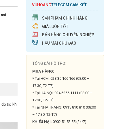
VUHOANG
TELECOM CAM KẾT
 nơi
SẢN PHẨM
CHÍNH HÃNG
GIÁ
LUÔN TỐT
BÁN HÀNG
CHUYÊN NGHIỆP
HẬU MÃI
CHU ĐÁO
TỔNG ĐÀI HỖ TRỢ:
MUA HÀNG:
* Tại HCM:
028 35 166 166
(08:00 –
17:30, T2-T7)
* Tại HÀ NỘI:
024 6256 1111
(08:00 –
17:30, T2-T7)
 độ số khi
* Tại NHA TRANG:
0915 810 810
(08:00
– 17:30, T2-T7)
KHIẾU NẠI:
0902 51 53 55 (24/7)