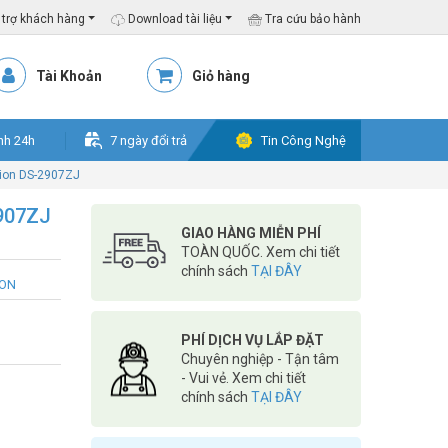
trợ khách hàng
Download tài liệu
Tra cứu bảo hành
Tài Khoản
Giỏ hàng
nh 24h
7 ngày đổi trả
Tin Công Nghệ
ision DS-2907ZJ
2907ZJ
GIAO HÀNG MIỄN PHÍ
TOÀN QUỐC. Xem chi tiết
chính sách
TẠI ĐÂY
ION
PHÍ DỊCH VỤ LẮP ĐẶT
Chuyên nghiệp - Tận tâm
- Vui vẻ. Xem chi tiết
chính sách
TẠI ĐÂY