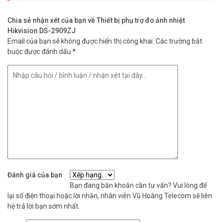
Tham khảo các kênh thông tin khác:
Chia sẻ nhận xét của bạn về Thiết bị phụ trợ đo ảnh nhiệt
– Facebook:
https://www.facebook.com/vuhoangtelecom/
Hikvision DS-2909ZJ
– Youtube:
https://www.youtube.com/c/VuhoangTVChannel
Email của bạn sẽ không được hiển thị công khai.
Các trường bắt
– Website:
https://vuhoangtelecom.vn/
buộc được đánh dấu
*
Đánh giá của bạn
Bạn đang băn khoăn cần tư vấn? Vui lòng để
lại số điện thoại hoặc lời nhắn, nhân viên Vũ Hoàng Telecom sẽ liên
hệ trả lời bạn sớm nhất.