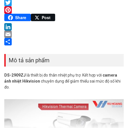
Facebook
Twitter
Pinterest
Share
Post
LinkedIn
Email
Share
Mô tả sản phẩm
DS-2909ZJ
là thiết bị đo thân nhiệt phụ trợ. Kết hợp với
camera
ảnh nhiệt Hikvision
chuyên dụng để giảm thiểu sai mức độ số khi
đo.