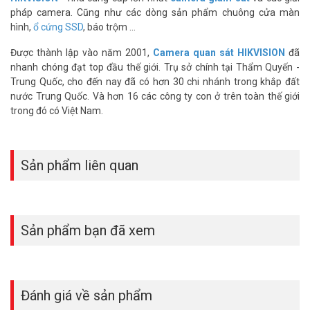
pháp camera. Cũng như các dòng sản phẩm chuông cửa màn
Giải pháp thiết bị đo ảnh nhiệt HIKVISION bao gồm:
hình,
ổ cứng SSD
, báo trộm ...
1 camera thân trụ DS-2TD2617B-6/PA/ DS-2TD2617B-
Được thành lập vào năm 2001,
Camera quan sát HIKVISION
đã
3/PA hoặc camera Dome DS-2TD1217B-6/PA or DS-
nhanh chóng đạt top đầu thế giới. Trụ sở chính tại Thẩm Quyến -
2TD1217B-3/PA(B)(C)
Trung Quốc, cho đến nay đã có hơn 30 chi nhánh trong khắp đất
2 chân tripod DS-2907ZJ
nước Trung Quốc. Và hơn 16 các công ty con ở trên toàn thế giới
1 Adaptor tripod DS-2908ZJ hoặc DS-2909ZJ
trong đó có Việt Nam.
1 Blackbody DS-2TE127-G4A
>> Xem thêm:
Giải pháp camera ảnh nhiệt Hikvision tốt nhất
hiện nay
Sản phẩm liên quan
Các thiết bị Camera Thân Nhiệt giúp đo thân nhiệt cơ thể người gần
như chính xác. Mà không cần chạm hay lại gần người cần đo tại các
cửa ra vào của: Sân Bay, Ga Tàu, Cầu Cảng, Bệnh Viện, Trường Học,
Công Viên, Hải Quan, Nhà Hàng …. Đây là bước phát hiện & sàng lọc
Sản phẩm bạn đã xem
lúc ban đầu rất quan trọng để tiến hành cách ly những người nghi
nhiễm virus.
Để cập nhật thông tin giá camera giám sát HIKVISION mới nhất,
quý khách hàng vui lòng liên hệ HOTLINE 1900 9259 để được hỗ trợ
Đánh giá về sản phẩm
tốt nhất.