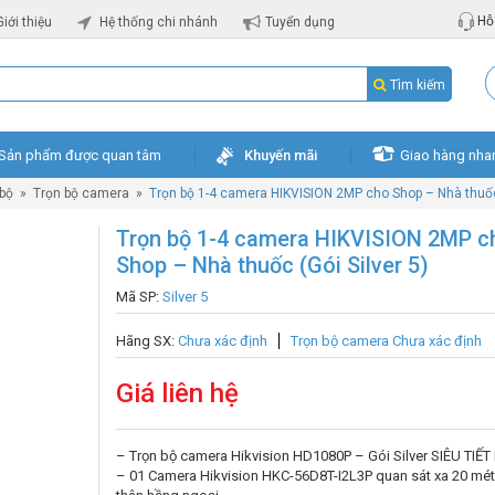
Hỗ 
Giới thiệu
Hệ thống chi nhánh
Tuyển dụng
Tìm kiếm
Sản phẩm được quan tâm
Khuyến mãi
Giao hàng nha
 bộ
»
Trọn bộ camera
»
Trọn bộ 1-4 camera HIKVISION 2MP cho Shop – Nhà thuốc 
Trọn bộ 1-4 camera HIKVISION 2MP c
Shop – Nhà thuốc (Gói Silver 5)
Mã SP:
Silver 5
Hãng SX:
Chưa xác định
Trọn bộ camera Chưa xác định
Giá liên hệ
– Trọn bộ camera Hikvision HD1080P – Gói Silver SIÊU TIẾT
– 01 Camera Hikvision HKC-56D8T-I2L3P quan sát xa 20 mét