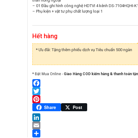
thân hồng ngoại
– 01 Đầu ghi hình công nghệ HDTVI 4 kênh DS-7104HQHI-K
– Phụ kiện + vật tư phụ chất lượng loại 1
Hết hàng
* Ưu đãi: Tặng thêm phiếu dịch vụ Tiêu chuẩn 500 ngàn
* Đặt Mua Online -
Giao Hàng COD kiểm hàng & thanh toán tận
Facebook
Twitter
Pinterest
Share
Post
LinkedIn
Email