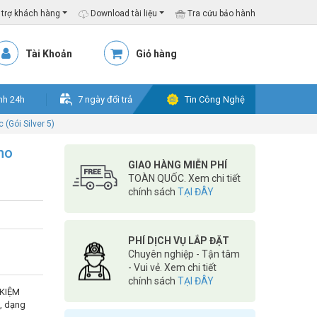
trợ khách hàng
Download tài liệu
Tra cứu bảo hành
Tài Khoản
Giỏ hàng
nh 24h
7 ngày đổi trả
Tin Công Nghệ
(Gói Silver 5)
ho
GIAO HÀNG MIỄN PHÍ
TOÀN QUỐC. Xem chi tiết
chính sách
TẠI ĐÂY
PHÍ DỊCH VỤ LẮP ĐẶT
Chuyên nghiệp - Tận tâm
- Vui vẻ. Xem chi tiết
chính sách
TẠI ĐÂY
 KIỆM
, dạng