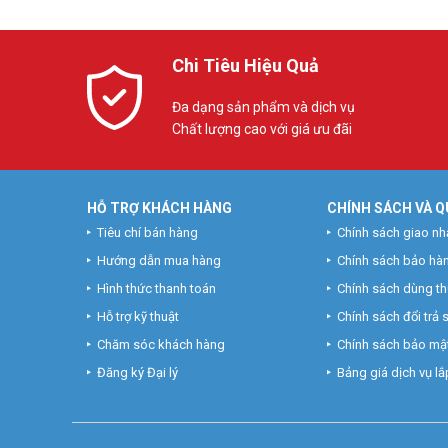
Chi Tiêu Hiệu Quả
Trọn bộ camera Hikvision HD
Đa dạng sản phẩm và dịch vụ
Chất lượng cao với giá ưu đãi
HỖ TRỢ KHÁCH HÀNG
CHÍNH SÁCH VÀ Q
Tiêu chí bán hàng
Chính sách giao nh
Hướng dẫn mua hàng
Chính sách bảo hà
Hình thức thanh toán
Chính sách dùng t
Hỗ trợ kỹ thuật
Chính sách đổi trả
Chăm sóc khách hàng
Chính sách bảo mật
Đăng ký Đại lý
Bảng giá dịch vụ lắp