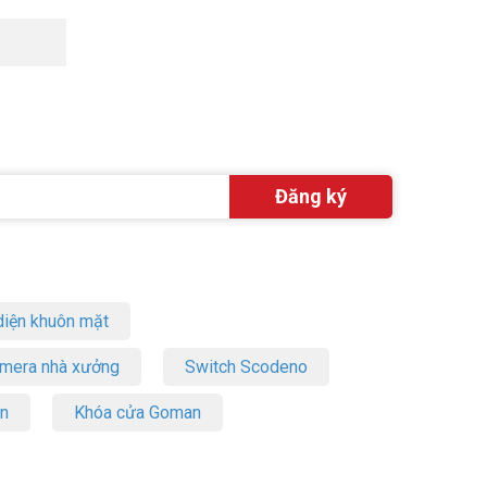
lên.
(Quý
sion được
 tiên phát
iện khuôn mặt
amera nhà xưởng
Switch Scodeno
 hệ thống.
on
Khóa cửa Goman