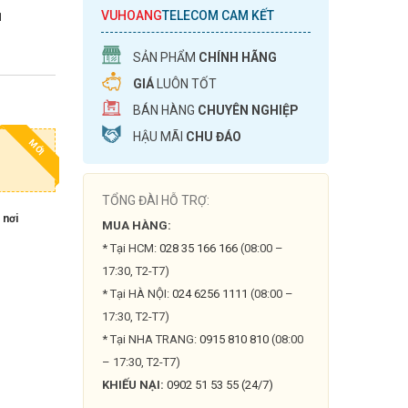
VUHOANG
TELECOM CAM KẾT
1
SẢN PHẨM
CHÍNH HÃNG
GIÁ
LUÔN TỐT
BÁN HÀNG
CHUYÊN NGHIỆP
HẬU MÃI
CHU ĐÁO
MỚI
TỔNG ĐÀI HỖ TRỢ:
 nơi
MUA HÀNG:
* Tại HCM:
028 35 166 166
(08:00 –
17:30, T2-T7)
* Tại HÀ NỘI:
024 6256 1111
(08:00 –
17:30, T2-T7)
* Tại NHA TRANG:
0915 810 810
(08:00
– 17:30, T2-T7)
KHIẾU NẠI:
0902 51 53 55 (24/7)