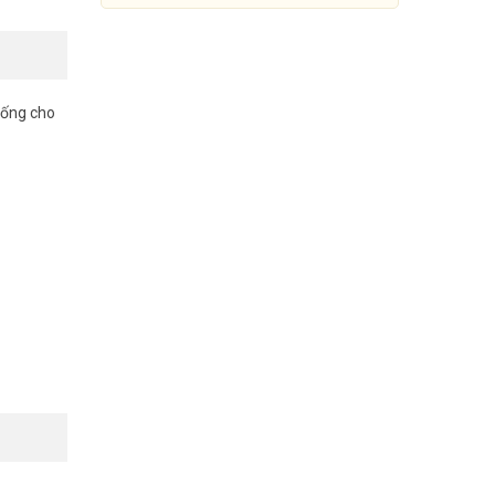
thống cho
Trọn bộ 1-4 camera HIKVISION
2MP cho Shop – Nhà thuốc
(Gói Silver 5)
Đang cập nhật giá
Mua Ngay