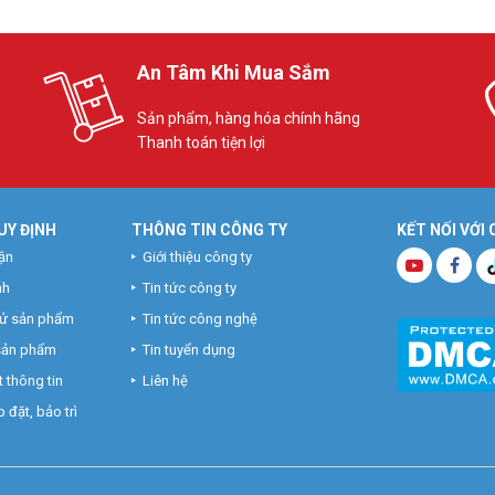
An Tâm Khi Mua Sắm
1080P cho Shop Bốn Mùa tại TTTM Vincom Landmark81
Sản phẩm, hàng hóa chính hãng
Thanh toán tiện lợi
UY ĐỊNH
THÔNG TIN CÔNG TY
KẾT NỐI VỚI
ận
Giới thiệu công ty
nh
Tin tức công ty
hử sản phẩm
Tin tức công nghệ
 sản phẩm
Tin tuyển dụng
 thông tin
Liên hệ
 đặt, bảo trì