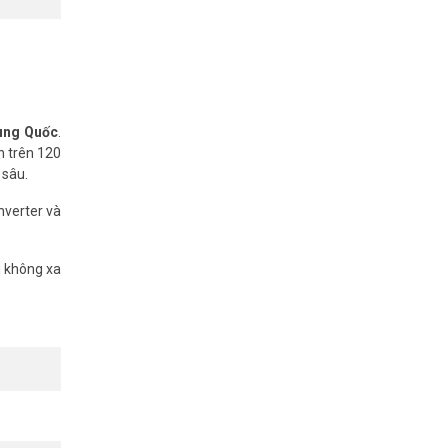
rung Quốc
.
n trên 120
 sâu.
nverter và
g không xa
hơn so với