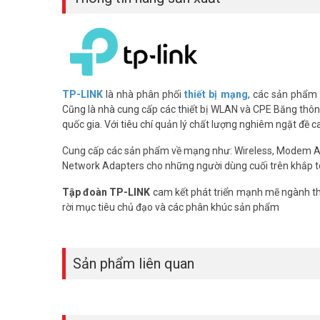
– Bluetooth: Chuẩn 4.2, hỗ trợ kết nối nhiều thiết bị (lên đến 
– Giao diện: USB 2.0.
– Ăng-ten: Tích hợp ăng-ten ngầm.
– Bảo mật: WEP, WPA/WPA2/WPA3, WPA-PSK/WPA2-PSK
– Hệ điều hành hỗ trợ: Windows 11/10/8.1/8/7.
– Đặc điểm nổi bật: Hỗ trợ công nghệ 256QAM tăng tốc 
TP-LINK
là nhà phân phối
thiết bị mạng
, các sản phẩm
– Kích thước: Siêu nhỏ (Nano) – 1.92 cm x 1.57 cm x 0.74 
Cũng là nhà cung cấp các thiết bị WLAN và CPE Băng thông 
– Chứng chỉ: CE, FCC, RoHS
quốc gia. Với tiêu chí quản lý chất lượng nghiêm ngặt đề 
– Xuất xứ Trung Quốc
– Bảo hành: 24 tháng
Cung cấp các sản phẩm về mạng như: Wireless, Modem 
Network Adapters cho những người dùng cuối trên khắp t
Hỏi Đáp Thường Gặp – (FAQ)
Tập đoàn TP-LINK
cam kết phát triển mạnh mẽ ngành thô
T2UB Nano kết nối được bao nhiêu thiết
rời mục tiêu chủ đạo và các phân khúc sản phẩm
Bluetooth 4.2 hỗ trợ kết nối đồng thời lên đến 7 thiết bị. Ph
Công nghệ 256QAM trên T2UB Nano có t
Sản phẩm liên quan
256QAM tăng mật độ dữ liệu trên băng tần 2.4 GHz lên 33%
adapter AC600 không có 256QAM.
T2UB Nano có dùng được trên Windows