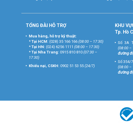
TỔNG ĐÀI HỖ TRỢ
KHU
VỰ
Tp. Hồ 
Mua hàng, hỗ trợ kỹ thuật:
*
Tại HCM:
(028) 35 166 166
(08:00 – 17:30)
Số 3A T
*
Tại HN:
(024) 6256 1111
(08:00 – 17:30)
(08:00 –
*
Tại Nha Trang:
0915 810 810
(07:30 –
đường đi
17:30)
Số 354/7
Khiếu nại, CSKH:
0902 51 53 55
(24/7)
(08:00 –
đường đi