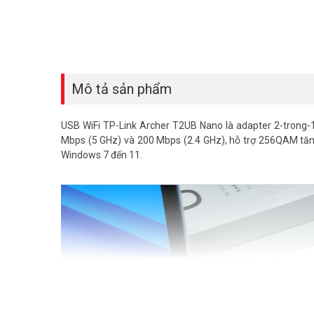
Mô tả sản phẩm
USB WiFi TP-Link Archer T2UB Nano là adapter 2-trong-1 
Mbps (5 GHz) và 200 Mbps (2.4 GHz), hỗ trợ 256QAM tăng t
Windows 7 đến 11.