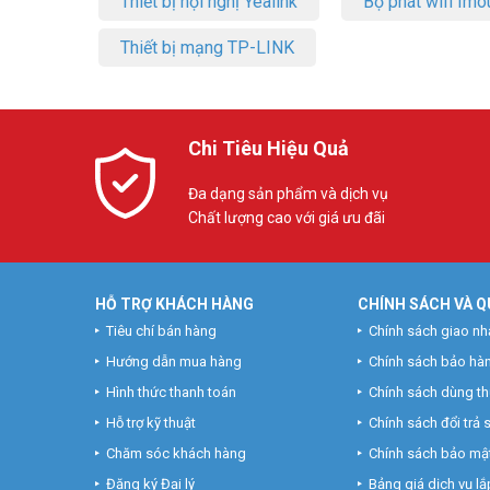
Thiết bị hội nghị Yealink
Bộ phát wifi Imo
Thiết bị mạng TP-LINK
Chi Tiêu Hiệu Quả
Đa dạng sản phẩm và dịch vụ
Chất lượng cao với giá ưu đãi
HỖ TRỢ KHÁCH HÀNG
CHÍNH SÁCH VÀ Q
Tiêu chí bán hàng
Chính sách giao nh
Hướng dẫn mua hàng
Chính sách bảo hà
Hình thức thanh toán
Chính sách dùng t
Hỗ trợ kỹ thuật
Chính sách đổi trả
Chăm sóc khách hàng
Chính sách bảo mật
Đăng ký Đại lý
Bảng giá dịch vụ lắp