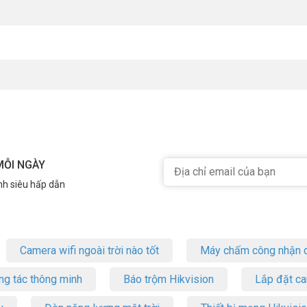
 11. Phù hợp cả máy tính cũ chưa nâng cấp hệ điều hành lẫn máy mới nh
 với Bluetooth 5.0 trở lên?
o với 5.0. Tuy nhiên vẫn đủ dùng cho chuột, bàn phím, tai nghe và thiết b
ông?
hất. Ngoài ra tương thích ngược với WPA2, WPA, WEP cho các mạng cũ h
600 với 256QAM và Bluetooth 4.2 kết nối 7 thiết bị, tương thích Windows
MỖI NGÀY
oth cho PC với chi phí thấp? Ghé ngay Vũ Hoàng Telecom để mua hàng c
ình ảnh tại
Facebook Vuhoangtelecom
nhé.
nh siêu hấp dẫn
Camera wifi ngoài trời nào tốt
Máy chấm công nhận d
ng tác thông minh
Báo trộm Hikvision
Lắp đặt c