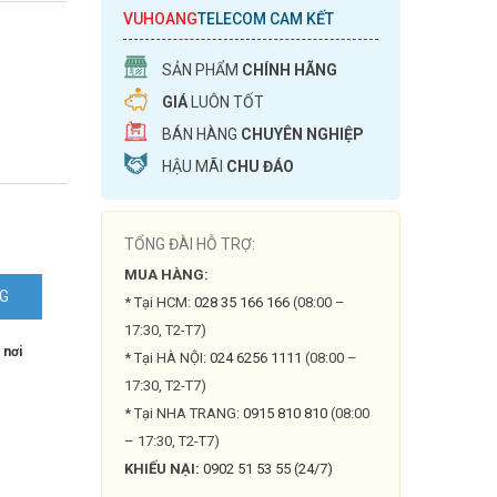
VUHOANG
TELECOM CAM KẾT
SẢN PHẨM
CHÍNH HÃNG
GIÁ
LUÔN TỐT
BÁN HÀNG
CHUYÊN NGHIỆP
HẬU MÃI
CHU ĐÁO
TỔNG ĐÀI HỖ TRỢ:
MUA HÀNG:
NG
* Tại HCM:
028 35 166 166
(08:00 –
17:30, T2-T7)
 nơi
* Tại HÀ NỘI:
024 6256 1111
(08:00 –
17:30, T2-T7)
* Tại NHA TRANG:
0915 810 810
(08:00
– 17:30, T2-T7)
KHIẾU NẠI:
0902 51 53 55 (24/7)