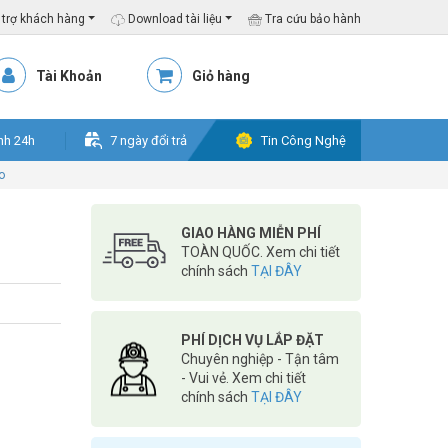
trợ khách hàng
Download tài liệu
Tra cứu bảo hành
Tài Khoản
Giỏ hàng
nh 24h
7 ngày đổi trả
Tin Công Nghệ
o
GIAO HÀNG MIỄN PHÍ
TOÀN QUỐC. Xem chi tiết
chính sách
TẠI ĐÂY
PHÍ DỊCH VỤ LẮP ĐẶT
Chuyên nghiệp - Tận tâm
- Vui vẻ. Xem chi tiết
chính sách
TẠI ĐÂY