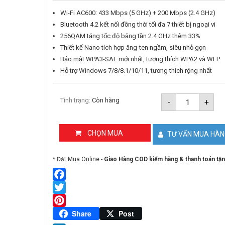
Wi-Fi AC600: 433 Mbps (5 GHz) + 200 Mbps (2.4 GHz)
Bluetooth 4.2 kết nối đồng thời tối đa 7 thiết bị ngoại vi
256QAM tăng tốc độ băng tần 2.4 GHz thêm 33%
Thiết kế Nano tích hợp ăng-ten ngầm, siêu nhỏ gọn
Bảo mật WPA3-SAE mới nhất, tương thích WPA2 và WEP
Hỗ trợ Windows 7/8/8.1/10/11, tương thích rộng nhất
USB
Tình trạng:
Còn hàng
-
+
Wifi
Bluetooth
4.2
AC600
CHỌN MUA
TƯ VẤN MUA HÀ
TP-
Link
Archer
* Đặt Mua Online -
Giao Hàng COD kiểm hàng & thanh toán tận
T2UB
Nano
số
lượng
Facebook
Twitter
Pinterest
Share
Post