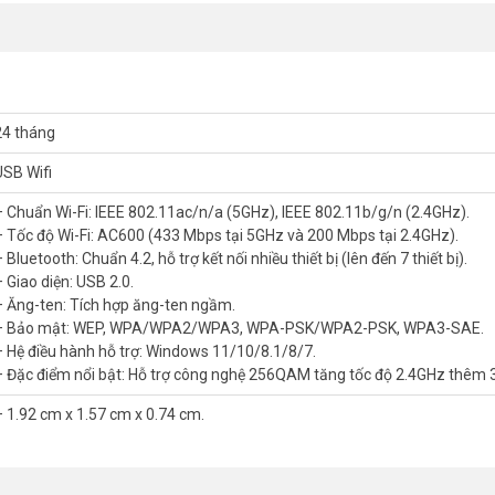
24 tháng
USB Wifi
– Chuẩn Wi-Fi: IEEE 802.11ac/n/a (5GHz), IEEE 802.11b/g/n (2.4GHz).
– Tốc độ Wi-Fi: AC600 (433 Mbps tại 5GHz và 200 Mbps tại 2.4GHz).
 Bluetooth: Chuẩn 4.2, hỗ trợ kết nối nhiều thiết bị (lên đến 7 thiết bị).
– Giao diện: USB 2.0.
– Ăng-ten: Tích hợp ăng-ten ngầm.
– Bảo mật: WEP, WPA/WPA2/WPA3, WPA-PSK/WPA2-PSK, WPA3-SAE.
iết bị nhỏ gọn duy nhất?
USB WiFi TP-Link
Archer T2UB Nano giải quyết 
– Hệ điều hành hỗ trợ: Windows 11/10/8.1/8/7.
th 4.2 kết nối đồng thời tối đa 7 thiết bị ngoại vi. Công nghệ 256QAM t
– Đặc điểm nổi bật: Hỗ trợ công nghệ 256QAM tăng tốc độ 2.4GHz thêm
ương thích rộng từ Windows 7 đến Windows 11, phù hợp cả máy tính cũ l
– 1.92 cm x 1.57 cm x 0.74 cm.
 & Bluetooth 4.2 Nano TP-Link Archer T2UB N
n (2.4GHz).
i 2.4GHz).