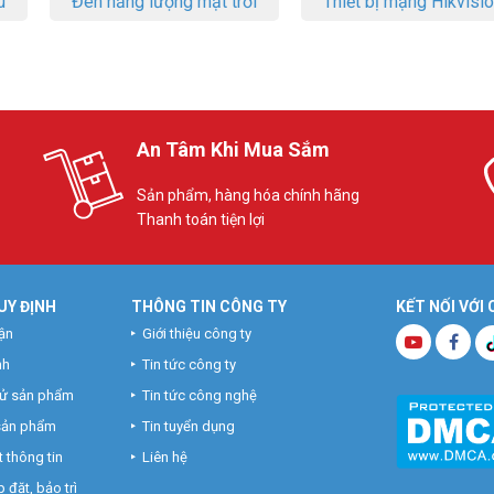
u
Đèn năng lượng mặt trời
Thiết bị mạng Hikvisi
An Tâm Khi Mua Sắm
Sản phẩm, hàng hóa chính hãng
Thanh toán tiện lợi
UY ĐỊNH
THÔNG TIN CÔNG TY
KẾT NỐI VỚI
ận
Giới thiệu công ty
nh
Tin tức công ty
hử sản phẩm
Tin tức công nghệ
 sản phẩm
Tin tuyển dụng
 thông tin
Liên hệ
 đặt, bảo trì