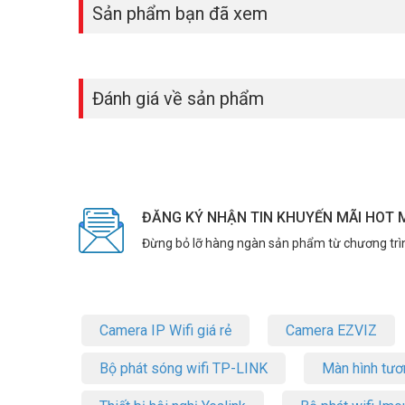
Sản phẩm bạn đã xem
Có, thiết bị tương thích đầy đủ từ Windows 7 đến Windows
Bluetooth 4.2 trên T2UB Nano khác gì so
Bluetooth 4.2 kém hơn về tầm xa và tốc độ truyền dữ liệu s
Đánh giá về sản phẩm
thông thường.
T2UB Nano có hỗ trợ bảo mật WPA3 kh
Có, thiết bị hỗ trợ WPA3-SAE – chuẩn mã hóa Wi-Fi mới n
Archer T2UB Nano là adapter 2-trong-1 tiết kiệm: Wi-Fi AC
ĐĂNG KÝ NHẬN TIN KHUYẾN MÃI HOT 
thiết kế Nano siêu nhỏ gọn. Cần bổ sung Wi-Fi và Blueto
tư vấn tận tình và giá cạnh tranh nhất! Tham khảo thêm h
Đừng bỏ lỡ hàng ngàn sản phẩm từ chương trì
Camera IP Wifi giá rẻ
Camera EZVIZ
Bộ phát sóng wifi TP-LINK
Màn hình tươ