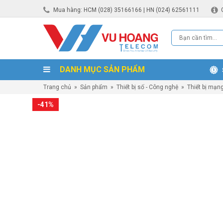
Mua hàng: HCM (028) 35166166 | HN (024) 62561111
DANH MỤC SẢN PHẨM
Trang chủ
»
Sản phẩm
»
Thiết bị số - Công nghệ
»
Thiết bị mạn
-41%