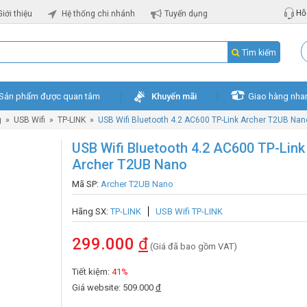
Hỗ 
Giới thiệu
Hệ thống chi nhánh
Tuyển dụng
Tìm kiếm
Sản phẩm được quan tâm
Khuyến mãi
Giao hàng nha
g
»
USB Wifi
»
TP-LINK
»
USB Wifi Bluetooth 4.2 AC600 TP-Link Archer T2UB Nan
USB Wifi Bluetooth 4.2 AC600 TP-Link
Archer T2UB Nano
Mã SP:
Archer T2UB Nano
Hãng SX:
TP-LINK
USB Wifi TP-LINK
299.000
đ
(Giá đã bao gồm VAT)
Tiết kiệm:
41%
Giá website: 509.000
đ