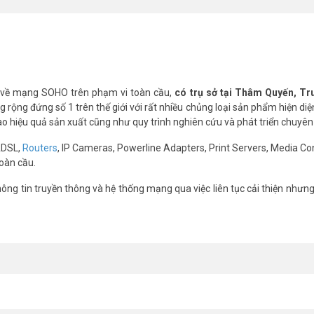
7 thiết bị).
, WPA3-SAE.
độ 2.4GHz thêm 33%
 về mạng SOHO trên phạm vi toàn cầu,
có trụ sở tại Thâm Quyến, T
cm.
rộng đứng số 1 trên thế giới với rất nhiều chủng loại sản phẩm hiện diệ
cao hiệu quả sản xuất cũng như quy trình nghiên cứu và phát triển chuyên
ADSL,
Routers
, IP Cameras, Powerline Adapters, Print Servers, Media Co
oàn cầu.
ng tin truyền thông và hệ thống mạng qua việc liên tục cải thiện nhưn
 bị Bluetooth cùng lúc?
ù hợp kết nối chuột, bàn phím, tai nghe và nhiều thiết bị ngoại vi cùng lúc.
ác dụng gì thực tế?
 so với chuẩn thông thường. Tốc độ thực tế trên băng tần 2.4 GHz cao 
 7 và Windows 8 cũ không?