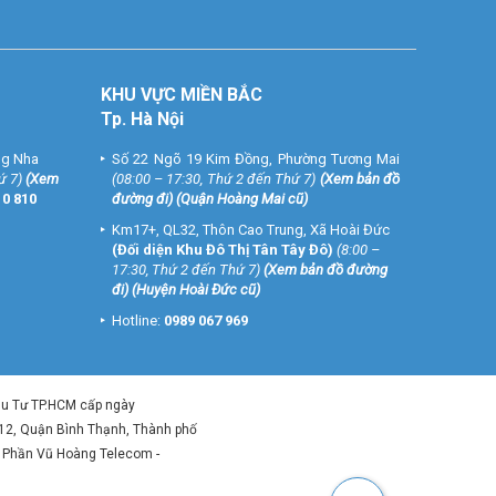
KHU VỰC MIỀN BẮC
Tp. Hà Nội
ng Nha
Số 22 Ngõ 19 Kim Đồng, Phường Tương Mai
ứ 7)
(
Xem
(08:00 – 17:30, Thứ 2 đến Thứ 7)
(
Xem bản đồ
10 810
đường đi
) (Quận Hoàng Mai cũ)
Km17+, QL32, Thôn Cao Trung, Xã Hoài Đức
(Đối diện Khu Đô Thị Tân Tây Đô)
(8:00 –
17:30, Thứ 2 đến Thứ 7)
(
Xem bản đồ đường
đi
) (Huyện Hoài Đức cũ)
Hotline:
0989 067 969
ầu Tư TP.HCM cấp ngày
 12, Quận Bình Thạnh, Thành phố
ổ Phần Vũ Hoàng Telecom -