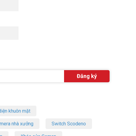
ất.
ị ngoại vi
ơn.
 7 đến 11,
hính hãng,
iện khuôn mặt
amera nhà xưởng
Switch Scodeno