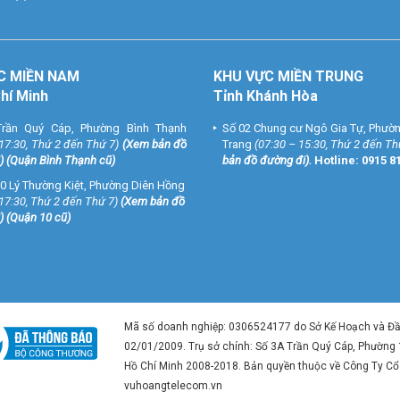
C MIỀN NAM
KHU VỰC MIỀN TRUNG
Chí Minh
Tỉnh Khánh Hòa
rần Quý Cáp, Phường Bình Thạnh
Số 02 Chung cư Ngô Gia Tự, Phườ
 17:30, Thứ 2 đến Thứ 7)
(
Xem bản đồ
Trang
(07:30 – 15:30, Thứ 2 đến Th
) (Quận Bình Thạnh cũ)
bản đồ đường đi
).
Hotline:
0915 8
0 Lý Thường Kiệt, Phường Diên Hồng
 17:30, Thứ 2 đến Thứ 7)
(
Xem bản đồ
) (Quận 10 cũ)
Mã số doanh nghiệp: 0306524177 do Sở Kế Hoạch và Đ
02/01/2009. Trụ sở chính: Số 3A Trần Quý Cáp, Phường
Hồ Chí Minh 2008-2018. Bản quyền thuộc về Công Ty C
vuhoangtelecom.vn