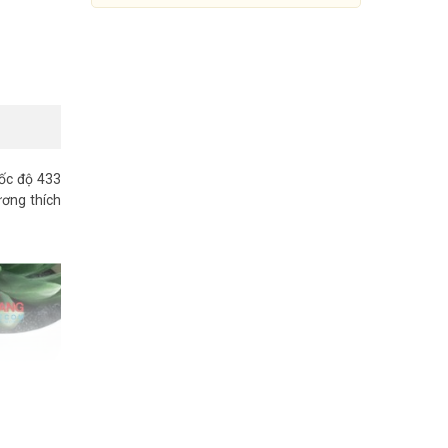
Tốc độ 433
ương thích
USB Wifi Bluetooth 4.2 AC600
TP-Link Archer T2UB Nano
299.000đ
509.000đ
Mua Ngay