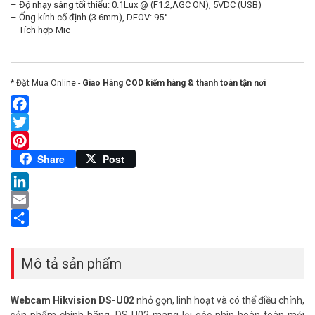
– Độ nhạy sáng tối thiểu: 0.1Lux @ (F1.2,AGC ON), 5VDC (USB)
– Ống kính cố định (3.6mm), DFOV: 95°
– Tích hợp Mic
* Đặt Mua Online -
Giao Hàng COD kiểm hàng & thanh toán tận nơi
Facebook
Twitter
Pinterest
Share
Post
LinkedIn
Email
Share
Mô tả sản phẩm
Webcam Hikvision DS-U02
nhỏ gọn, linh hoạt và có thể điều chỉnh,