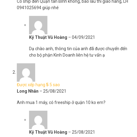
Có ship đến Quận tân BÌnh không, bao lâu thì giao hàng, LH
khách hàng vui lòng liên hệ HOTLINE 1900 9259 để được hỗ trợ tốt
0941025694 giúp nhé
nhất. Tham khảo thêm hình ảnh tại
Facebook Vuhoangtelecom
nhé.
Kỹ Thuật Vũ Hoàng
–
04/09/2021
Dạ chào anh, thông tin của anh đã được chuyển đến
cho bộ phận Kinh Doanh liên hệ tư vấn ạ
Được xếp hạng
5
5 sao
Long Nhân
–
25/08/2021
Anh mua 1 máy, có freeship ở quận 10 ko em?
Kỹ Thuật Vũ Hoàng
–
25/08/2021