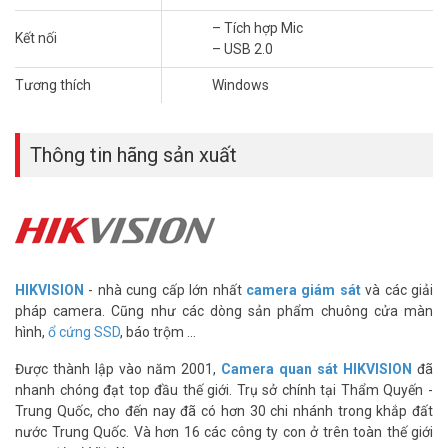
Gọi video Full HD màn hình rộng
Thực hiện cuộc gọi video có độ phân giải cao trên các nền tảng ưa
– Tích hợp Mic
Kết nối
thích của bạn như Skype™. Ở tốc độ 30 khung hình/giây, chất lượng
– USB 2.0
video trở nên mượt mà với hình ảnh rõ ràng, đầy màu sắc và có độ
Tương thích
Windows
tương phản.
Giọng nói của bạn rõ ràng hơn
Mic giảm tiếng ồn tích hợp đảm bảo giọng nói của bạn truyền ra rõ
Thông tin hãng sản xuất
ràng, ngay cả khi bạn đang ở môi trường ồn ào.
HIKVISION
- nhà cung cấp lớn nhất
camera giám sát
và các giải
pháp camera. Cũng như các dòng sản phẩm chuông cửa màn
hình,
ổ cứng SSD
, báo trộm ...
Được thành lập vào năm 2001,
Camera quan sát HIKVISION
đã
nhanh chóng đạt top đầu thế giới. Trụ sở chính tại Thẩm Quyến -
Trung Quốc, cho đến nay đã có hơn 30 chi nhánh trong khắp đất
nước Trung Quốc. Và hơn 16 các công ty con ở trên toàn thế giới