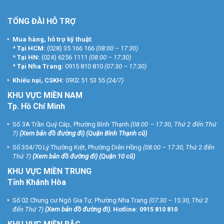
TỔNG ĐÀI HỖ TRỢ
Mua hàng, hỗ trợ kỹ thuật:
*
Tại HCM:
(028) 35 166 166
(08:00 – 17:30)
*
Tại HN:
(024) 6256 1111
(08:00 – 17:30)
*
Tại Nha Trang:
0915 810 810
(07:30 – 17:30)
Khiếu nại, CSKH:
0902 51 53 55
(24/7)
KHU
VỰC MIỀN NAM
Tp. Hồ Chí Minh
Số 3A Trần Quý Cáp, Phường Bình Thạnh
(08:00 – 17:30, Thứ 2 đến Thứ
7)
(
Xem bản đồ đường đi
) (Quận Bình Thạnh cũ)
Số 354/70 Lý Thường Kiệt, Phường Diên Hồng
(08:00 – 17:30, Thứ 2 đến
Thứ 7)
(
Xem bản đồ đường đi
) (Quận 10 cũ)
KHU VỰC MIỀN TRUNG
Tỉnh Khánh Hòa
Số 02 Chung cư Ngô Gia Tự, Phường Nha Trang
(07:30 – 15:30, Thứ 2
đến Thứ 7)
(
Xem bản đồ đường đi
).
Hotline:
0915 810 810