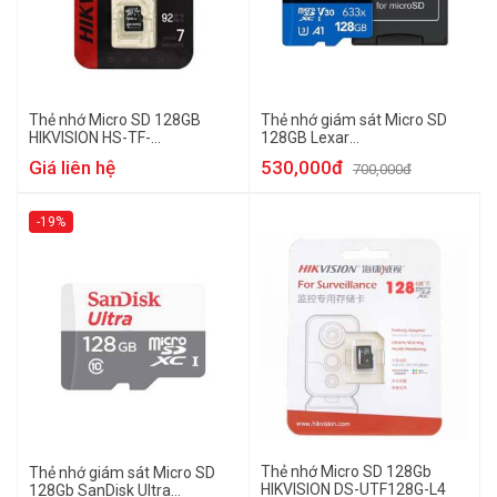
Thẻ nhớ Micro SD 128GB
Thẻ nhớ giám sát Micro SD
HIKVISION HS-TF-
128GB Lexar
C1(STD)/128G
LSDMI128BB633A Class 10
Giá liên hệ
530,000đ
700,000đ
UHS-I
-19%
Thẻ nhớ Micro SD 128Gb
Thẻ nhớ giám sát Micro SD
HIKVISION DS-UTF128G-L4
128Gb SanDisk Ultra