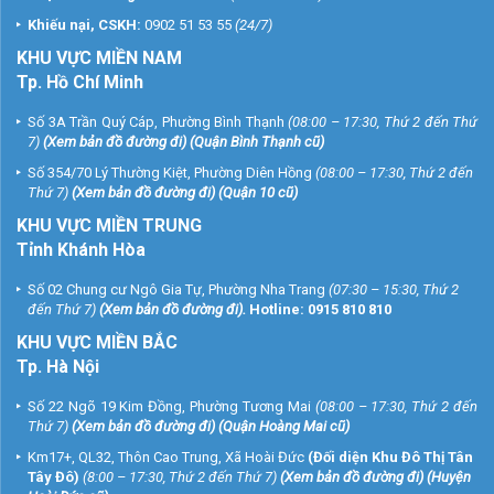
Khiếu nại, CSKH:
0902 51 53 55
(24/7)
KHU
VỰC MIỀN NAM
Tp. Hồ Chí Minh
Số 3A Trần Quý Cáp, Phường Bình Thạnh
(08:00 – 17:30, Thứ 2 đến Thứ
7)
(
Xem bản đồ đường đi
) (Quận Bình Thạnh cũ)
Số 354/70 Lý Thường Kiệt, Phường Diên Hồng
(08:00 – 17:30, Thứ 2 đến
Thứ 7)
(
Xem bản đồ đường đi
) (Quận 10 cũ)
KHU VỰC MIỀN TRUNG
Tỉnh Khánh Hòa
Số 02 Chung cư Ngô Gia Tự, Phường Nha Trang
(07:30 – 15:30, Thứ 2
đến Thứ 7)
(
Xem bản đồ đường đi
).
Hotline:
0915 810 810
KHU VỰC MIỀN BẮC
Tp. Hà Nội
Số 22 Ngõ 19 Kim Đồng, Phường Tương Mai
(08:00 – 17:30, Thứ 2 đến
Thứ 7)
(
Xem bản đồ đường đi
) (Quận Hoàng Mai cũ)
Km17+, QL32, Thôn Cao Trung, Xã Hoài Đức
(Đối diện Khu Đô Thị Tân
Tây Đô)
(8:00 – 17:30, Thứ 2 đến Thứ 7)
(
Xem bản đồ đường đi
) (Huyện