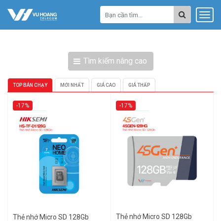
Tìm kiếm nâng cao
TOP BÁN CHẠY
MỚI NHẤT
GIÁ CAO
GIÁ THẤP
-17%
-17%
Thẻ nhớ Micro SD 128Gb
Thẻ nhớ Micro SD 128Gb