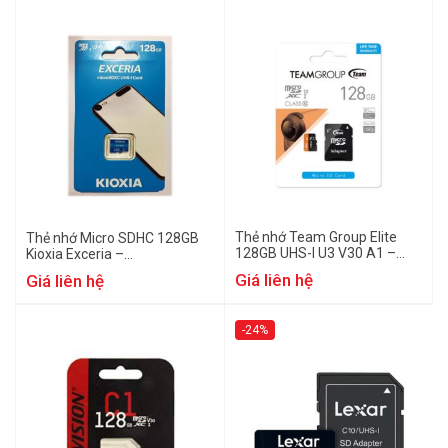
Thẻ nhớ Team Group Elite
Thẻ nhớ Micro SDHC 128GB
128GB UHS-I U3 V30 A1 –
Kioxia Exceria –
TEAUSDX128GIV30A103
LMEX1L128GG4
Giá liên hệ
Giá liên hệ
-24%