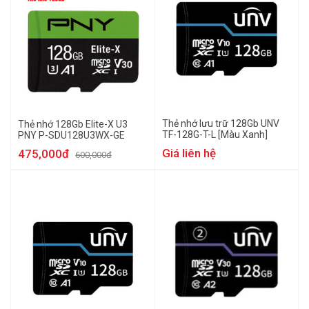
Thẻ nhớ lưu trữ 128Gb UNV
Thẻ nhớ 128Gb Elite-X U3
TF-128G-T-L [Màu Xanh]
PNY P-SDU128U3WX-GE
Giá liên hệ
475,000đ
600,000đ