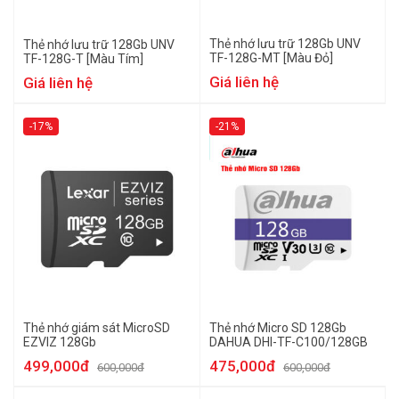
Thẻ nhớ lưu trữ 128Gb UNV
Thẻ nhớ lưu trữ 128Gb UNV
TF-128G-MT [Màu Đỏ]
TF-128G-T [Màu Tím]
Giá liên hệ
Giá liên hệ
-17%
-21%
Thẻ nhớ giám sát MicroSD
Thẻ nhớ Micro SD 128Gb
EZVIZ 128Gb
DAHUA DHI-TF-C100/128GB
499,000đ
475,000đ
600,000đ
600,000đ