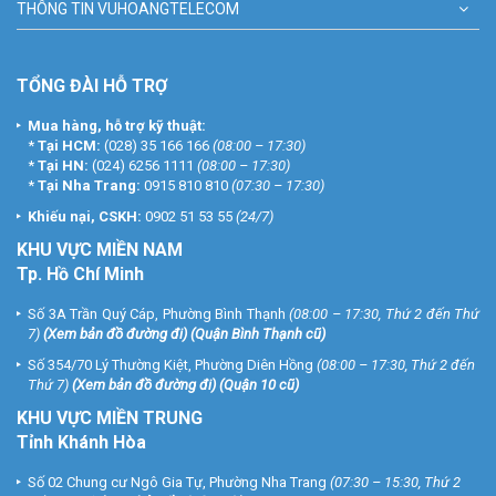
THÔNG TIN VUHOANGTELECOM
TỔNG ĐÀI HỖ TRỢ
Mua hàng, hỗ trợ kỹ thuật:
*
Tại HCM:
(028) 35 166 166
(08:00 – 17:30)
*
Tại HN:
(024) 6256 1111
(08:00 – 17:30)
*
Tại Nha Trang:
0915 810 810
(07:30 – 17:30)
Khiếu nại, CSKH:
0902 51 53 55
(24/7)
KHU
VỰC MIỀN NAM
Tp. Hồ Chí Minh
Số 3A Trần Quý Cáp, Phường Bình Thạnh
(08:00 – 17:30, Thứ 2 đến Thứ
7)
(
Xem bản đồ đường đi
) (Quận Bình Thạnh cũ)
Số 354/70 Lý Thường Kiệt, Phường Diên Hồng
(08:00 – 17:30, Thứ 2 đến
Thứ 7)
(
Xem bản đồ đường đi
) (Quận 10 cũ)
KHU VỰC MIỀN TRUNG
Tỉnh Khánh Hòa
Số 02 Chung cư Ngô Gia Tự, Phường Nha Trang
(07:30 – 15:30, Thứ 2