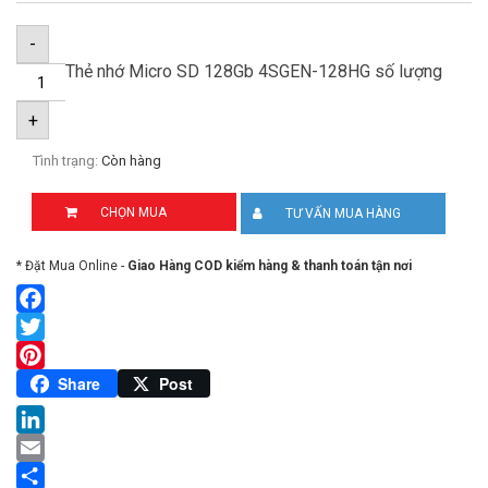
-
Thẻ nhớ Micro SD 128Gb 4SGEN-128HG số lượng
+
Tình trạng:
Còn hàng
CHỌN MUA
TƯ VẤN MUA HÀNG
* Đặt Mua Online -
Giao Hàng COD kiểm hàng & thanh toán tận nơi
Facebook
Twitter
Pinterest
Share
Post
LinkedIn
Email