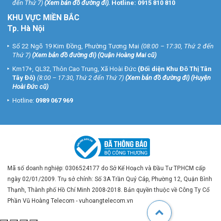
đến Thứ 7)
(
Xem bản đồ đường đi
).
Hotline:
0915 810 810
KHU VỰC MIỀN BẮC
Tp. Hà Nội
Số 22 Ngõ 19 Kim Đồng, Phường Tương Mai
(08:00 – 17:30, Thứ 2 đến
Thứ 7)
(
Xem bản đồ đường đi
) (Quận Hoàng Mai cũ)
Km17+, QL32, Thôn Cao Trung, Xã Hoài Đức
(Đối diện Khu Đô Thị Tân
Tây Đô)
(8:00 – 17:30, Thứ 2 đến Thứ 7)
(
Xem bản đồ đường đi
) (Huyện
Hoài Đức cũ)
Hotline:
0989 067 969
Mã số doanh nghiệp: 0306524177 do Sở Kế Hoạch và Đầu Tư TP.HCM cấp
ngày 02/01/2009. Trụ sở chính: Số 3A Trần Quý Cáp, Phường 12, Quận Bình
Thạnh, Thành phố Hồ Chí Minh 2008-2018. Bản quyền thuộc về Công Ty Cổ
Phần Vũ Hoàng Telecom - vuhoangtelecom.vn