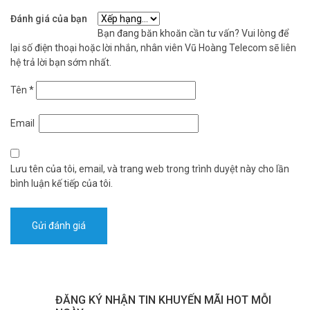
– Bảo hành: 7 năm
Đánh giá của bạn
Bạn đang băn khoăn cần tư vấn? Vui lòng để
Thẻ nhớ 128Gb 4SGEN-128HG mang đến tốc độ, dung lượng, và độ
lại số điện thoại hoặc lời nhắn, nhân viên Vũ Hoàng Telecom sẽ liên
bền vượt trội cho mọi nhu cầu lưu trữ. Đừng bỏ lỡ cơ hội sở hữu sản
hệ trả lời bạn sớm nhất.
phẩm chất lượng! Gọi ngay 1900 9259 hoặc truy cập
vuhoangtelecom.vn để đặt hàng và nhận ưu đãi! Tham khảo thêm
Tên
*
thông tin tại
Facebook Vuhoangtelecom
nhé.
Email
Lưu tên của tôi, email, và trang web trong trình duyệt này cho lần
bình luận kế tiếp của tôi.
ĐĂNG KÝ NHẬN TIN KHUYẾN MÃI HOT MỖI