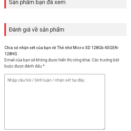
Sản phẩm bạn đã xem
Thẻ 128Gb 4SGEN-128HG chịu nước, chống sốc, hoạt động tốt
trong điều kiện khắc nghiệt. Dữ liệu của bạn luôn được bảo vệ an
toàn. Bảo hành 7 năm từ Vũ Hoàng Telecom đảm bảo chất lượng
vượt trội. Sản phẩm chính hãng, nguồn gốc rõ ràng, đáng tin cậy.
Đánh giá về sản phẩm
Thẻ Nhớ 128Gb 4SGEN-128HG Phù Hợp Với
Ai?
Chia sẻ nhận xét của bạn về Thẻ nhớ Micro SD 128Gb 4SGEN-
Thẻ nhớ 128Gb này là lựa chọn hoàn hảo cho camera wifi, IP, hoặc
128HG
máy ảnh chuyên nghiệp. Tốc độ ghi 40MB/s giúp lưu video mượt
Email của bạn sẽ không được hiển thị công khai.
Các trường bắt
mà, không bỏ lỡ khoảnh khắc. Thẻ cũng hỗ trợ điện thoại, máy chơi
buộc được đánh dấu
*
game như Nintendo Switch.
Thông số kỹ thuật thẻ nhớ Micro SD
128Gb 4SGEN-128HG
– Thẻ nhớ Micro SD
– Dung lượng: 128GB
– Class 10 – U3 – V30 – A2
– Tốc độ đọc: 100MB/s
– Tốc độ ghi 40MB/s
– Xuất xứ thương hiệu: Mỹ