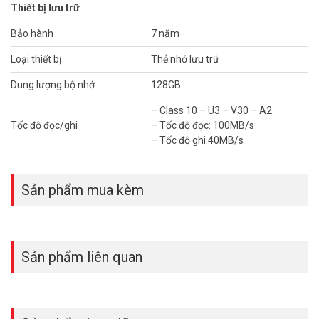
Thiết bị lưu trữ
Bảo hành
7 năm
Loại thiết bị
Thẻ nhớ lưu trữ
Dung lượng bộ nhớ
128GB
– Class 10 – U3 – V30 – A2
Tốc độ đọc/ghi
– Tốc độ đọc: 100MB/s
– Tốc độ ghi 40MB/s
Sản phẩm mua kèm
Dung Lượng Khủng 128GB: Không Lo Hết Chỗ
Với 128GB,
thẻ nhớ lưu trữ 4SGEN
lưu được hàng chục giờ video
hoặc hàng ngàn ảnh chất lượng cao. Phù hợp cho camera giám
sát, điện thoại, hoặc drone. Không gian rộng rãi đáp ứng mọi nhu
Sản phẩm liên quan
cầu cá nhân, doanh nghiệp. Thoải mái lưu trữ mà không cần xóa
dữ liệu thường xuyên.
Độ Bền Đỉnh Cao, An Tâm Dài Lâu