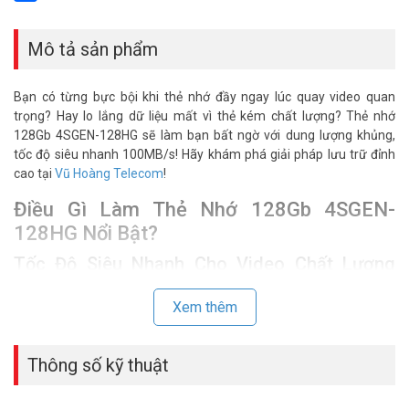
Share
Mô tả sản phẩm
Bạn có từng bực bội khi thẻ nhớ đầy ngay lúc quay video quan
trọng? Hay lo lắng dữ liệu mất vì thẻ kém chất lượng? Thẻ nhớ
128Gb 4SGEN-128HG sẽ làm bạn bất ngờ với dung lượng khủng,
tốc độ siêu nhanh 100MB/s! Hãy khám phá giải pháp lưu trữ đỉnh
cao tại
Vũ Hoàng Telecom
!
Điều Gì Làm Thẻ Nhớ 128Gb 4SGEN-
128HG Nổi Bật?
Tốc Độ Siêu Nhanh Cho Video Chất Lượng
Cao
Xem thêm
Thẻ nhớ 4SGEN 128Gb đạt chuẩn Class 10, U3, V30, với tốc độ đọc
100MB/s và ghi 40MB/s. Quay video 4K, Full HD mượt mà, không
gián đoạn. Chuẩn A2 giúp chạy ứng dụng nhanh trên điện thoại.
Thông số kỹ thuật
Đây là lựa chọn lý tưởng cho thẻ nhớ cho camera hoặc máy quay
chuyên nghiệp. Xem
camera quan sát
phù hợp tại đây.