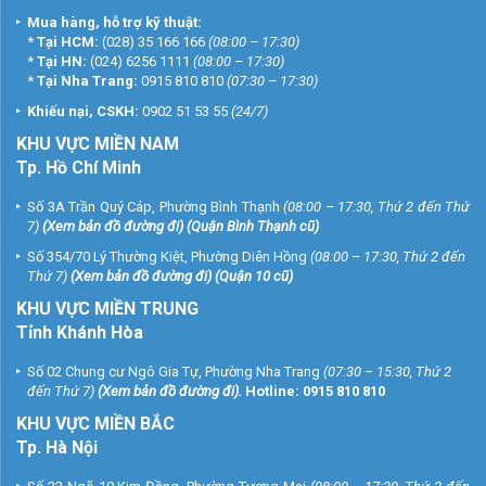
Mua hàng, hỗ trợ kỹ thuật:
*
Tại HCM:
(028) 35 166 166
(08:00 – 17:30)
*
Tại HN:
(024) 6256 1111
(08:00 – 17:30)
*
Tại Nha Trang:
0915 810 810
(07:30 – 17:30)
Khiếu nại, CSKH:
0902 51 53 55
(24/7)
KHU
VỰC MIỀN NAM
Tp. Hồ Chí Minh
Số 3A Trần Quý Cáp, Phường Bình Thạnh
(08:00 – 17:30, Thứ 2 đến Thứ
7)
(
Xem bản đồ đường đi
) (Quận Bình Thạnh cũ)
Số 354/70 Lý Thường Kiệt, Phường Diên Hồng
(08:00 – 17:30, Thứ 2 đến
Thứ 7)
(
Xem bản đồ đường đi
) (Quận 10 cũ)
KHU VỰC MIỀN TRUNG
Tỉnh Khánh Hòa
Số 02 Chung cư Ngô Gia Tự, Phường Nha Trang
(07:30 – 15:30, Thứ 2
đến Thứ 7)
(
Xem bản đồ đường đi
).
Hotline:
0915 810 810
KHU VỰC MIỀN BẮC
Tp. Hà Nội