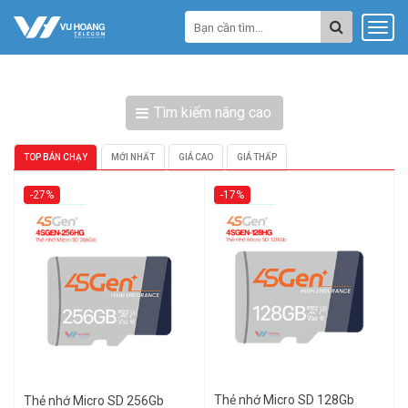
Tìm kiếm nâng cao
TOP BÁN CHẠY
MỚI NHẤT
GIÁ CAO
GIÁ THẤP
-27%
-17%
Thẻ nhớ Micro SD 128Gb
Thẻ nhớ Micro SD 256Gb