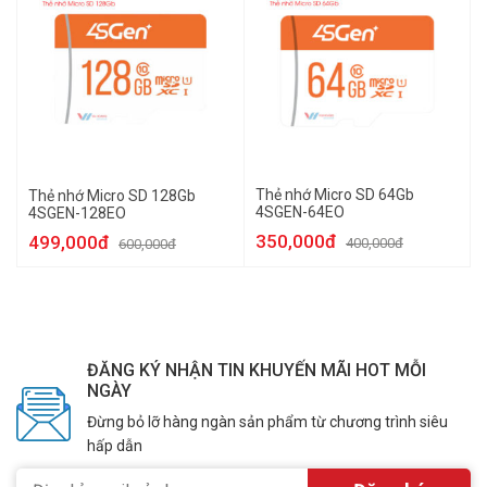
Thẻ nhớ Micro SD 64Gb
Thẻ nhớ Micro SD 128Gb
4SGEN-64EO
4SGEN-128EO
350,000đ
499,000đ
400,000đ
600,000đ
ĐĂNG KÝ NHẬN TIN KHUYẾN MÃI HOT MỖI
NGÀY
Đừng bỏ lỡ hàng ngàn sản phẩm từ chương trình siêu
hấp dẫn