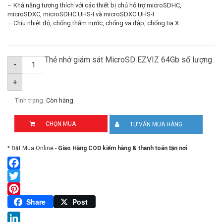
– Khả năng tương thích với các thiết bị chủ hỗ trợ microSDHC,
microSDXC, microSDHC UHS-I và microSDXC UHS-I
– Chịu nhiệt độ, chống thấm nước, chống va đập, chống tia X
Thẻ nhớ giám sát MicroSD EZVIZ 64Gb số lượng
-
+
Tình trạng:
Còn hàng
CHỌN MUA
TƯ VẤN MUA HÀNG
* Đặt Mua Online -
Giao Hàng COD kiểm hàng & thanh toán tận nơi
Facebook
Twitter
Pinterest
Share
Post