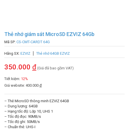
Thẻ nhớ giám sát MicroSD EZVIZ 64Gb
Mã SP:
CS-CMT-CARDT 64G
Hãng SX:
EZVIZ
Thẻ nhớ 64GB EZVIZ
350.000
đ
(Giá đã bao gồm VAT)
Tiết kiệm:
12%
Giá website: 400.000
đ
– Thẻ MicroSD thông minh EZVIZ 64GB
– Dung lượng: 64GB
– Hạng tốc độ: Lớp 10, UHS 1
– Tốc độ đọc: 90MB/s
– Tốc độ ghi: 50MB/s
– Chuẩn thẻ: UHS-I