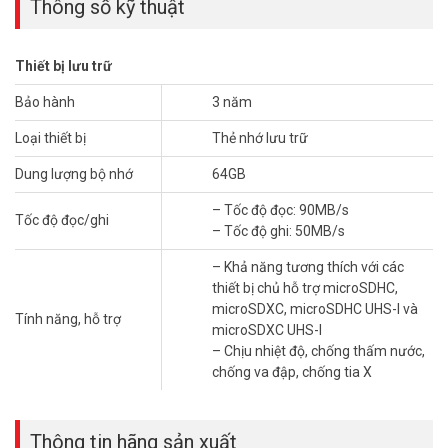
Thông số kỹ thuật
Các tính năng nổi bật của thẻ nhớ MicroSD EZVIZ 64gb như:
Thiết bị lưu trữ
– Khả năng tương thích tốt với các loại camera có trên thị trường
– Tốc độ đọc và ghi cao
Bảo hành
3 năm
– Khả năng thích ứng mạnh mẽ và độ bền vượt trội
Loại thiết bị
Thẻ nhớ lưu trữ
– Phát hiện và theo dõi tình trạng thẻ thông minh
Dung lượng bộ nhớ
64GB
Thông số kỹ thuật thẻ nhớ giám sát
MicroSD EZVIZ 64Gb
– Tốc độ đọc: 90MB/s
Tốc độ đọc/ghi
– Tốc độ ghi: 50MB/s
– Model: CS-CMT-CARDT 64G
– Thẻ MicroSD thông minh EZVIZ 64GB
– Khả năng tương thích với các
– Dung lượng: 64GB
thiết bị chủ hỗ trợ microSDHC,
– Hạng tốc độ: Lớp 10, UHS 1
microSDXC, microSDHC UHS-I và
Tính năng, hỗ trợ
– Tốc độ đọc: 90MB/s
microSDXC UHS-I
– Tốc độ ghi: 50MB/s
– Chịu nhiệt độ, chống thấm nước,
– Chuẩn thẻ: UHS-I
chống va đập, chống tia X
– Khả năng tương thích với các thiết bị chủ hỗ trợ microSDHC,
microSDXC, microSDHC UHS-I và microSDXC UHS-I
– Chịu nhiệt độ, chống thấm nước, chống va đập, chống tia X
Thông tin hãng sản xuất