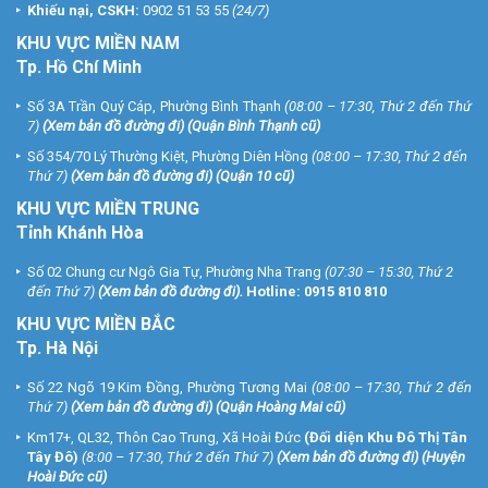
Khiếu nại, CSKH:
0902 51 53 55
(24/7)
KHU
VỰC MIỀN NAM
Tp. Hồ Chí Minh
Số 3A Trần Quý Cáp, Phường Bình Thạnh
(08:00 – 17:30, Thứ 2 đến Thứ
7)
(
Xem bản đồ đường đi
) (Quận Bình Thạnh cũ)
Số 354/70 Lý Thường Kiệt, Phường Diên Hồng
(08:00 – 17:30, Thứ 2 đến
Thứ 7)
(
Xem bản đồ đường đi
) (Quận 10 cũ)
KHU VỰC MIỀN TRUNG
Tỉnh Khánh Hòa
Số 02 Chung cư Ngô Gia Tự, Phường Nha Trang
(07:30 – 15:30, Thứ 2
đến Thứ 7)
(
Xem bản đồ đường đi
).
Hotline:
0915 810 810
KHU VỰC MIỀN BẮC
Tp. Hà Nội
Số 22 Ngõ 19 Kim Đồng, Phường Tương Mai
(08:00 – 17:30, Thứ 2 đến
Thứ 7)
(
Xem bản đồ đường đi
) (Quận Hoàng Mai cũ)
Km17+, QL32, Thôn Cao Trung, Xã Hoài Đức
(Đối diện Khu Đô Thị Tân
Tây Đô)
(8:00 – 17:30, Thứ 2 đến Thứ 7)
(
Xem bản đồ đường đi
) (Huyện
Hoài Đức cũ)