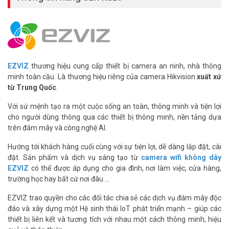
– Nhiệt độ hoạt động: 0ºC đến 70ºC
– Nhiệt độ bảo quản: -40ºC đến 85ºC
– Độ ẩm 25% đến 85%, không ngưng tụ
– Kích thước: 15mm x 11mm x 1mm
– Xuất xứ: Trung Quốc
– Bảo hành: 3 năm
EZVIZ
thương hiệu cung cấp thiết bị camera an ninh, nhà thông
Đặt mua hàng Online ngay hôm nay để được hỗ trợ giá tốt nhất.
minh toàn cầu. Là thương hiệu riêng của camera Hikvision
xuất xứ
Tham khảo thêm thông tin tại
Facebook Vuhoangtelecom
nhé.
từ Trung Quốc
.
Với sứ mệnh tạo ra một cuộc sống an toàn, thông minh và tiện lợi
cho người dùng thông qua các thiết bị thông minh, nền tảng dựa
trên đám mây và công nghệ AI.
Hướng tới khách hàng cuối cùng với sự tiện lợi, dễ dàng lắp đặt, cài
đặt. Sản phẩm và dịch vụ sáng tạo từ
camera wifi không dây
EZVIZ
có thể được áp dụng cho gia đình, nơi làm việc, cửa hàng,
trường học hay bất cứ nơi đâu …
EZVIZ trao quyền cho các đối tác chia sẻ các dịch vụ đám mây độc
đáo và xây dựng một Hệ sinh thái IoT phát triển mạnh – giúp các
thiết bị liên kết và tương tích với nhau một cách thông minh, hiệu