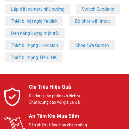
Lắp đặt camera nhà xưởng
Switch Scodeno
Thiết bị hội nghị Yealink
Bộ phát wifi Imou
Đèn năng lượng mặt trời
Thiết bị mạng Hikvision
Khóa cửa Goman
Thiết bị mạng TP-LINK
Chi Tiêu Hiệu Quả
Đa dạng sản phẩm và dịch vụ
Chất lượng cao với giá ưu đãi
An Tâm Khi Mua Sắm
Sản phẩm, hàng hóa chính hãng