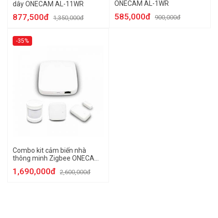
ONECAM AL-1WR
dây ONECAM AL-11WR
585,000đ
877,500đ
900,000đ
1,350,000đ
-35%
Combo kit cảm biến nhà
thông minh Zigbee ONECAM
AL-21WZ
1,690,000đ
2,600,000đ