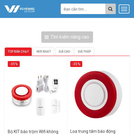
Tìm kiếm nâng cao
TOP BÁN CHẠY
MỚI NHẤT
GIÁ CAO
GIÁ THẤP
-35%
-35%
Loa trung tâm báo động
Bộ KIT báo trộm Wifi không