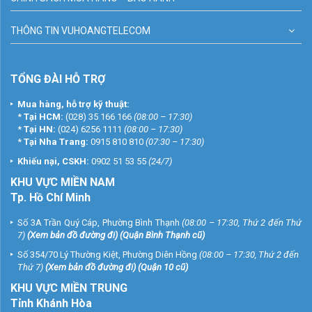
THÔNG TIN VUHOANGTELECOM
TỔNG ĐÀI HỖ TRỢ
Mua hàng, hỗ trợ kỹ thuật:
*
Tại HCM:
(028) 35 166 166
(08:00 – 17:30)
*
Tại HN:
(024) 6256 1111
(08:00 – 17:30)
*
Tại Nha Trang:
0915 810 810
(07:30 – 17:30)
Khiếu nại, CSKH:
0902 51 53 55
(24/7)
KHU
VỰC MIỀN NAM
Tp. Hồ Chí Minh
Số 3A Trần Quý Cáp, Phường Bình Thạnh
(08:00 – 17:30, Thứ 2 đến Thứ
7)
(
Xem bản đồ đường đi
) (Quận Bình Thạnh cũ)
Số 354/70 Lý Thường Kiệt, Phường Diên Hồng
(08:00 – 17:30, Thứ 2 đến
Thứ 7)
(
Xem bản đồ đường đi
) (Quận 10 cũ)
KHU VỰC MIỀN TRUNG
Tỉnh Khánh Hòa