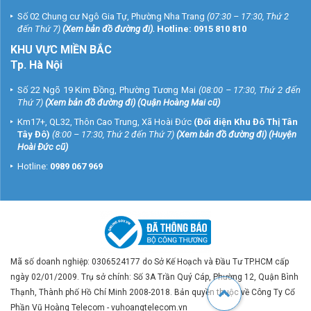
Số 02 Chung cư Ngô Gia Tự, Phường Nha Trang
(07:30 – 17:30, Thứ 2
đến Thứ 7)
(
Xem bản đồ đường đi
).
Hotline:
0915 810 810
KHU VỰC MIỀN BẮC
Tp. Hà Nội
Số 22 Ngõ 19 Kim Đồng, Phường Tương Mai
(08:00 – 17:30, Thứ 2 đến
Thứ 7)
(
Xem bản đồ đường đi
) (Quận Hoàng Mai cũ)
Km17+, QL32, Thôn Cao Trung, Xã Hoài Đức
(Đối diện Khu Đô Thị Tân
Tây Đô)
(8:00 – 17:30, Thứ 2 đến Thứ 7)
(
Xem bản đồ đường đi
) (Huyện
Hoài Đức cũ)
Hotline:
0989 067 969
Mã số doanh nghiệp: 0306524177 do Sở Kế Hoạch và Đầu Tư TP.HCM cấp
ngày 02/01/2009. Trụ sở chính: Số 3A Trần Quý Cáp, Phường 12, Quận Bình
Thạnh, Thành phố Hồ Chí Minh 2008-2018. Bản quyền thuộc về Công Ty Cổ
Phần Vũ Hoàng Telecom - vuhoangtelecom.vn