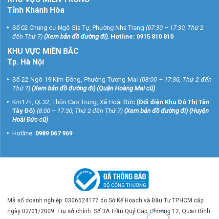
Tỉnh Khánh Hòa
Số 02 Chung cư Ngô Gia Tự, Phường Nha Trang
(07:30 – 17:30, Thứ 2
đến Thứ 7)
(
Xem bản đồ đường đi
).
Hotline:
0915 810 810
KHU VỰC MIỀN BẮC
Tp. Hà Nội
Số 22 Ngõ 19 Kim Đồng, Phường Tương Mai
(08:00 – 17:30, Thứ 2 đến
Thứ 7)
(
Xem bản đồ đường đi
) (Quận Hoàng Mai cũ)
Km17+, QL32, Thôn Cao Trung, Xã Hoài Đức
(Đối diện Khu Đô Thị Tân
Tây Đô)
(8:00 – 17:30, Thứ 2 đến Thứ 7)
(
Xem bản đồ đường đi
) (Huyện
Hoài Đức cũ)
Hotline:
0989 067 969
Mã số doanh nghiệp: 0306524177 do Sở Kế Hoạch và Đầu Tư TP.HCM cấp
ngày 02/01/2009. Trụ sở chính: Số 3A Trần Quý Cáp, Phường 12, Quận Bình