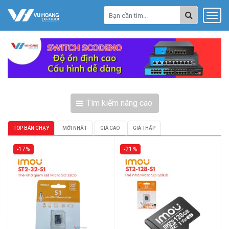
Tìm kiếm nâng cao
TOP BÁN CHẠY
MỚI NHẤT
GIÁ CAO
GIÁ THẤP
-17%
-21%