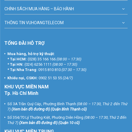
CHÍNH SÁCH MUA HÀNG – BẢO HÀNH
THÔNG TIN VUHOANGTELECOM
TỔNG ĐÀI HỖ TRỢ
Mua hàng, hỗ trợ kỹ thuật:
*
Tại HCM:
(028) 35 166 166
(08:00 – 17:30)
*
Tại HN:
(024) 6256 1111
(08:00 – 17:30)
*
Tại Nha Trang:
0915 810 810
(07:30 – 17:30)
Khiếu nại, CSKH:
0902 51 53 55
(24/7)
KHU
VỰC MIỀN NAM
Tp. Hồ Chí Minh
Số 3A Trần Quý Cáp, Phường Bình Thạnh
(08:00 – 17:30, Thứ 2 đến Thứ
7)
(
Xem bản đồ đường đi
) (Quận Bình Thạnh cũ)
Số 354/70 Lý Thường Kiệt, Phường Diên Hồng
(08:00 – 17:30, Thứ 2 đến
Thứ 7)
(
Xem bản đồ đường đi
) (Quận 10 cũ)
KHU VỰC MIỀN TRUNG