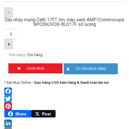
-
Dây nhảy mạng Cat6 17FT 5m, màu xanh AMP/Commscope
NPC06UVDB-BL017F số lượng
+
Tình trạng:
Còn hàng
CHỌN MUA
TƯ VẤN MUA HÀNG
* Đặt Mua Online -
Giao Hàng COD kiểm hàng & thanh toán tận nơi
Facebook
Twitter
Pinterest
Share
Post