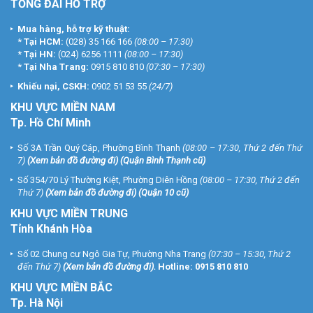
TỔNG ĐÀI HỖ TRỢ
Mua hàng, hỗ trợ kỹ thuật:
*
Tại HCM:
(028) 35 166 166
(08:00 – 17:30)
*
Tại HN:
(024) 6256 1111
(08:00 – 17:30)
*
Tại Nha Trang:
0915 810 810
(07:30 – 17:30)
Khiếu nại, CSKH:
0902 51 53 55
(24/7)
KHU
VỰC MIỀN NAM
Tp. Hồ Chí Minh
Số 3A Trần Quý Cáp, Phường Bình Thạnh
(08:00 – 17:30, Thứ 2 đến Thứ
7)
(
Xem bản đồ đường đi
) (Quận Bình Thạnh cũ)
Số 354/70 Lý Thường Kiệt, Phường Diên Hồng
(08:00 – 17:30, Thứ 2 đến
Thứ 7)
(
Xem bản đồ đường đi
) (Quận 10 cũ)
KHU VỰC MIỀN TRUNG
Tỉnh Khánh Hòa
Số 02 Chung cư Ngô Gia Tự, Phường Nha Trang
(07:30 – 15:30, Thứ 2
đến Thứ 7)
(
Xem bản đồ đường đi
).
Hotline:
0915 810 810
KHU VỰC MIỀN BẮC
Tp. Hà Nội