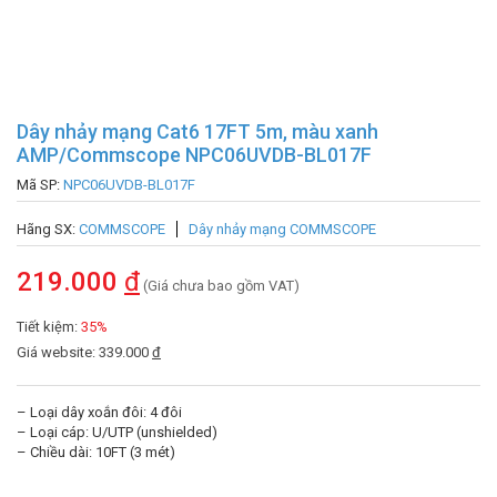
Dây nhảy mạng Cat6 17FT 5m, màu xanh
AMP/Commscope NPC06UVDB-BL017F
Mã SP:
NPC06UVDB-BL017F
Hãng SX:
COMMSCOPE
Dây nhảy mạng COMMSCOPE
219.000
đ
(Giá chưa bao gồm VAT)
Tiết kiệm:
35%
Giá website: 339.000
đ
– Loại dây xoắn đôi: 4 đôi
– Loại cáp: U/UTP (unshielded)
– Chiều dài: 10FT (3 mét)