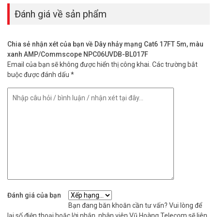
Đánh giá về sản phẩm
Thông số kỹ thuật dây nhảy mạng Cat6
17FT 5m, màu xanh AMP/Commscope
(NPC06UVDB-BL017F)
Chia sẻ nhận xét của bạn về Dây nhảy mạng Cat6 17FT 5m, màu
xanh AMP/Commscope NPC06UVDB-BL017F
– Loại dây xoắn đôi: 4 đôi
Email của bạn sẽ không được hiển thị công khai.
Các trường bắt
– Loại cáp: U/UTP (unshielded)
buộc được đánh dấu
*
– Chiều dài: 17FT (5 mét)
– Chất liệu vỏ: PVC, màu xanh.
– Hàng chính hãng COMMSCOPE.
– Xuất xứ: Trung Quốc
Để cập nhật thông tin giá bán cáp mạng Commscope xin vui lòng
liên hệ HOTLINE
1900.9259
để được hỗ trợ tốt nhất. Tham khảo
thêm thông tin tại
Facebook Vuhoangtelecom
nhé.
Đánh giá của bạn
Bạn đang băn khoăn cần tư vấn? Vui lòng để
lại số điện thoại hoặc lời nhắn, nhân viên Vũ Hoàng Telecom sẽ liên