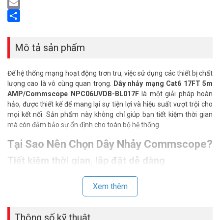
LinkedIn
Email
Share
Mô tả sản phẩm
Để hệ thống mạng hoạt động trơn tru, việc sử dụng các thiết bị chất
lượng cao là vô cùng quan trọng.
Dây nhảy mạng Cat6 17FT 5m
AMP/Commscope NPC06UVDB-BL017F
là một giải pháp hoàn
hảo, được thiết kế để mang lại sự tiện lợi và hiệu suất vượt trội cho
mọi kết nối. Sản phẩm này không chỉ giúp bạn tiết kiệm thời gian
mà còn đảm bảo sự ổn định cho toàn bộ hệ thống.
Tại Sao Nên Chọn Dây Nhảy Commscope?
Tiết kiệm thời gian, lắp đặt dễ dàng
Một trong những ưu điểm nổi bật nhất của
dây nhảy mạng
Commscope
là sự tiện lợi. Sản phẩm đã được đúc sẵn đầu kết nối
Xem thêm
RJ45 ở cả hai đầu, giúp bạn không cần phải tốn công bấm dây. Chỉ
cần cắm vào là bạn có thể sử dụng ngay lập tức. Dây được bấm
Thông số kỹ thuật
theo chuẩn T568A hoặc T568B tùy theo yêu cầu của hệ thống,