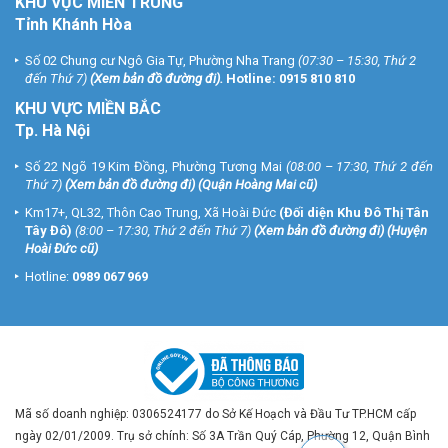
KHU VỰC MIỀN TRUNG
Tỉnh Khánh Hòa
Số 02 Chung cư Ngô Gia Tự, Phường Nha Trang
(07:30 – 15:30, Thứ 2
đến Thứ 7)
(
Xem bản đồ đường đi
).
Hotline:
0915 810 810
KHU VỰC MIỀN BẮC
Tp. Hà Nội
Số 22 Ngõ 19 Kim Đồng, Phường Tương Mai
(08:00 – 17:30, Thứ 2 đến
Thứ 7)
(
Xem bản đồ đường đi
) (Quận Hoàng Mai cũ)
Km17+, QL32, Thôn Cao Trung, Xã Hoài Đức
(Đối diện Khu Đô Thị Tân
Tây Đô)
(8:00 – 17:30, Thứ 2 đến Thứ 7)
(
Xem bản đồ đường đi
) (Huyện
Hoài Đức cũ)
Hotline:
0989 067 969
Mã số doanh nghiệp: 0306524177 do Sở Kế Hoạch và Đầu Tư TP.HCM cấp
ngày 02/01/2009. Trụ sở chính: Số 3A Trần Quý Cáp, Phường 12, Quận Bình