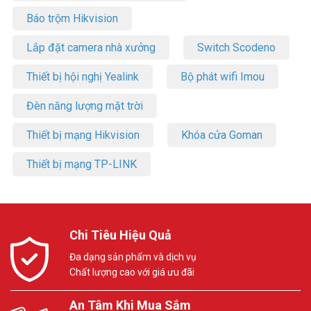
Báo trộm Hikvision
Lắp đặt camera nhà xưởng
Switch Scodeno
Thiết bị hội nghị Yealink
Bộ phát wifi Imou
Đèn năng lượng mặt trời
Thiết bị mạng Hikvision
Khóa cửa Goman
Thiết bị mạng TP-LINK
Chi Tiêu Hiệu Quả
Đa dạng sản phẩm và dịch vụ
Chất lượng cao với giá ưu đãi
An Tâm Khi Mua Sắm