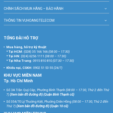
CHÍNH SÁCH MUA HÀNG – BẢO HÀNH
THÔNG TIN VUHOANGTELECOM
TỔNG ĐÀI HỖ TRỢ
Mua hàng, hỗ trợ kỹ thuật:
*
Tại HCM:
(028) 35 166 166
(08:00 – 17:30)
*
Tại HN:
(024) 6256 1111
(08:00 – 17:30)
*
Tại Nha Trang:
0915 810 810
(07:30 – 17:30)
Khiếu nại, CSKH:
0902 51 53 55
(24/7)
KHU
VỰC MIỀN NAM
Tp. Hồ Chí Minh
Số 3A Trần Quý Cáp, Phường Bình Thạnh
(08:00 – 17:30, Thứ 2 đến Thứ
7)
(
Xem bản đồ đường đi
) (Quận Bình Thạnh cũ)
Số 354/70 Lý Thường Kiệt, Phường Diên Hồng
(08:00 – 17:30, Thứ 2 đến
Thứ 7)
(
Xem bản đồ đường đi
) (Quận 10 cũ)