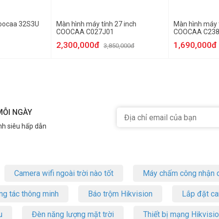
Coocaa 32S3U
Màn hình máy tính 27 inch
Màn hình máy t
COOCAA C027J01
COOCAA C238
2,300,000đ
1,690,000đ
3,850,000đ
MỖI NGÀY
nh siêu hấp dẫn
Camera wifi ngoài trời nào tốt
Máy chấm công nhận d
ng tác thông minh
Báo trộm Hikvision
Lắp đặt c
u
Đèn năng lượng mặt trời
Thiết bị mạng Hikvisi