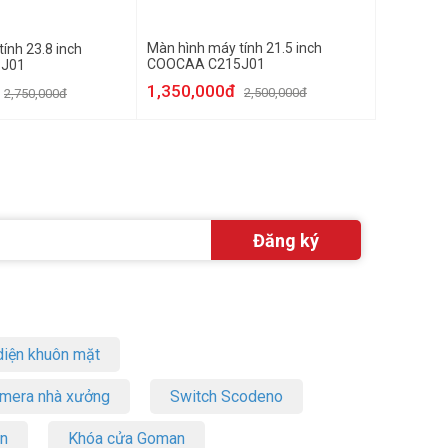
Màn hình máy tính 21.5 inch
ính 23.8 inch
COOCAA C215J01
J01
1,350,000đ
2,500,000đ
2,750,000đ
iện khuôn mặt
amera nhà xưởng
Switch Scodeno
on
Khóa cửa Goman