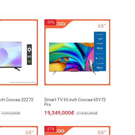
-30%
nch Coocaa 32Z72
Smart TV 65 inch Coocaa 65Y72
Pro
19,349,000đ
7,010,000đ
27,642,000đ
-27%