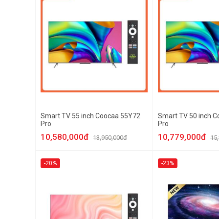
Smart TV 55 inch Coocaa 55Y72
Smart TV 50 inch 
Pro
Pro
10,580,000đ
10,779,000đ
13,950,000đ
15
-20%
-23%