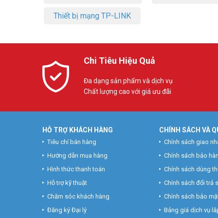
Thiết bị mạng TP-LINK
Chi Tiêu Hiệu Quả
Đa dạng sản phẩm và dịch vụ
Chất lượng cao với giá ưu đãi
HỖ TRỢ KHÁCH HÀNG
CHÍNH SÁCH VÀ Q
Tiêu chí bán hàng
Chính sách giao nh
Hướng dẫn mua hàng
Chính sách bảo hà
Hình thức thanh toán
Chính sách dùng t
Hỗ trợ kỹ thuật
Chính sách đổi trả
Chăm sóc khách hàng
Chính sách bảo mật
Đăng ký Đại lý
Bảng giá dịch vụ lắp