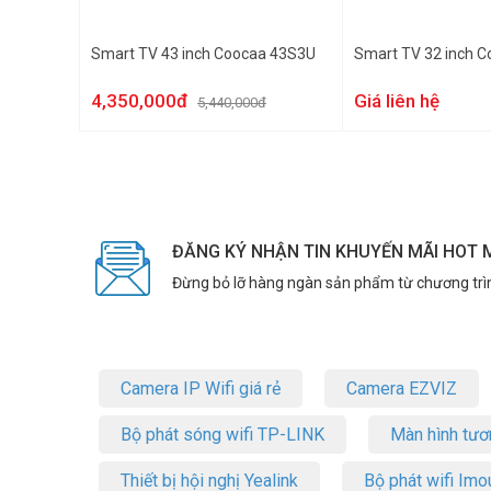
Smart TV 43 inch Coocaa 43S3U
Smart TV 32 inch 
4,350,000đ
Giá liên hệ
5,440,000đ
ĐĂNG KÝ NHẬN TIN KHUYẾN MÃI HOT 
Đừng bỏ lỡ hàng ngàn sản phẩm từ chương trì
Camera IP Wifi giá rẻ
Camera EZVIZ
Bộ phát sóng wifi TP-LINK
Màn hình tươ
Thiết bị hội nghị Yealink
Bộ phát wifi Imo