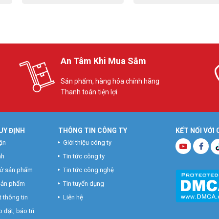
An Tâm Khi Mua Sắm
Sản phẩm, hàng hóa chính hãng
Thanh toán tiện lợi
UY ĐỊNH
THÔNG TIN CÔNG TY
KẾT NỐI VỚI
ận
Giới thiệu công ty
nh
Tin tức công ty
hử sản phẩm
Tin tức công nghệ
 sản phẩm
Tin tuyển dụng
 thông tin
Liên hệ
 đặt, bảo trì