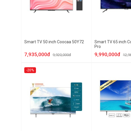
Smart TV 50 inch Coocaa 50Y72
Smart TV 65 inch 
Pro
7,935,000đ
9,990,000đ
9,920,000đ
12,9
-20%