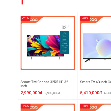
-25%
-20%
Smart Tivi Coocaa 32R5 HD 32
Smart TV 43 inch 
inch
2,990,000đ
5,410,000đ
3,999,000đ
6,80
-24%
-30%