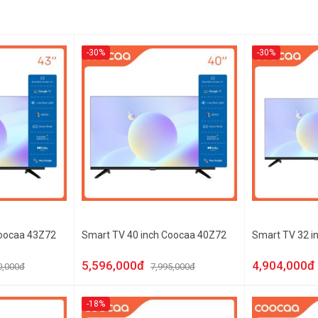
-30%
-30%
Coocaa 43Z72
Smart TV 40 inch Coocaa 40Z72
Smart TV 32 i
5,596,000đ
4,904,000đ
0,000đ
7,995,000đ
-18%