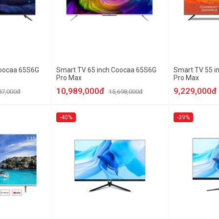
Coocaa 65S6G
Smart TV 65 inch Coocaa 65S6G
Smart TV 55 i
Pro Max
Pro Max
10,989,000đ
9,229,000đ
87,000đ
15,698,000đ
-40%
-39%