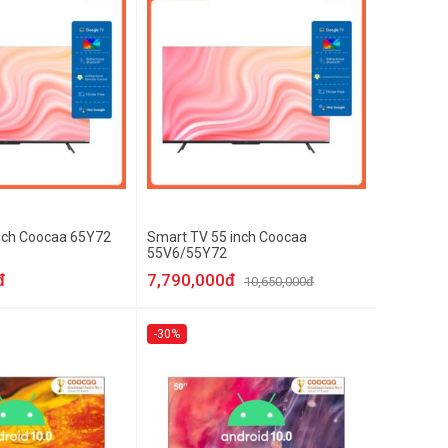
nch Coocaa 65Y72
Smart TV 55 inch Coocaa
55V6/55Y72
đ
7,790,000đ
10,650,000đ
-30%