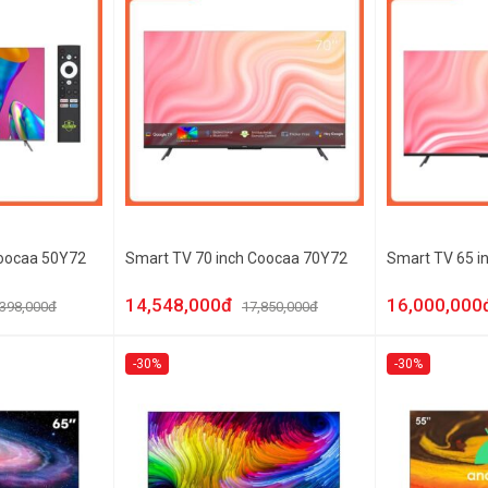
Coocaa 50Y72
Smart TV 70 inch Coocaa 70Y72
Smart TV 65 i
14,548,000đ
16,000,000
,398,000đ
17,850,000đ
-30%
-30%