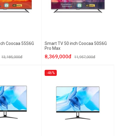
nch Coocaa 55S6G
Smart TV 50 inch Coocaa 50S6G
Pro Max
8,369,000đ
13,185,000đ
11,957,000đ
-46%