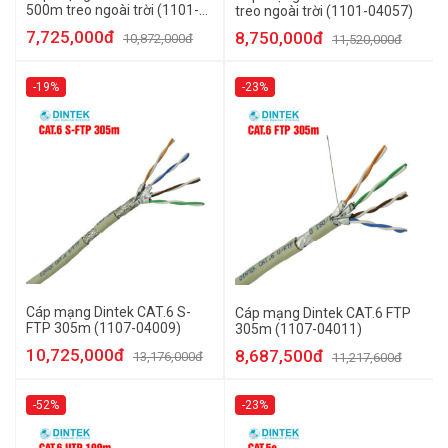
500m treo ngoài trời (1101-
treo ngoài trời (1101-04057)
04017)
7,725,000đ
8,750,000đ
10,872,000đ
11,520,000đ
-19%
-23%
Cáp mạng Dintek CAT.6 S-
Cáp mạng Dintek CAT.6 FTP
FTP 305m (1107-04009)
305m (1107-04011)
10,725,000đ
8,687,500đ
13,176,000đ
11,217,600đ
-52%
-23%