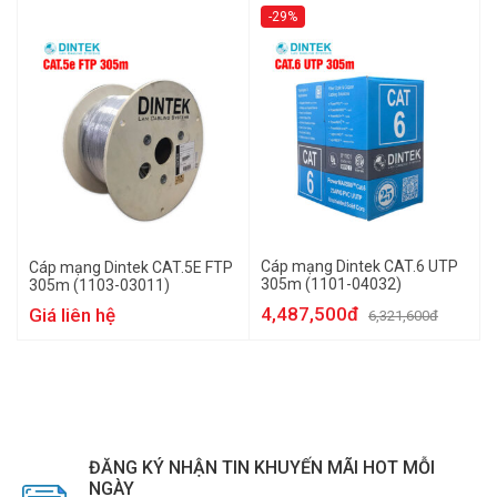
-29%
Cáp mạng Dintek CAT.6 UTP
Cáp mạng Dintek CAT.5E FTP
305m (1101-04032)
305m (1103-03011)
4,487,500đ
Giá liên hệ
6,321,600đ
ĐĂNG KÝ NHẬN TIN KHUYẾN MÃI HOT MỖI
NGÀY