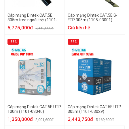
Cáp mạng Dintek CAT.5E
Cáp mạng Dintek CAT.5E S-
305m treo ngoài trời (1101-
FTP 305m (1105-03001)
03037)
5,775,000đ
Giá liên hệ
7,416,000đ
-33%
-33%
Cáp mạng Dintek CAT.5E UTP
Cáp mạng Dintek CAT.5E UTP
100m (1101-03040)
305m (1101-03029)
1,350,000đ
3,443,750đ
2,001,600đ
5,169,600đ