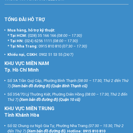
TỔNG ĐÀI HỖ TRỢ
Mua hàng, hỗ trợ kỹ thuật:
*
Tại HCM:
(028) 35 166 166
(08:00 – 17:30)
*
Tại HN:
(024) 6256 1111
(08:00 – 17:30)
*
Tại Nha Trang:
0915 810 810
(07:30 – 17:30)
Khiếu nại, CSKH:
0902 51 53 55
(24/7)
KHU
VỰC MIỀN NAM
Tp. Hồ Chí Minh
Số 3A Trần Quý Cáp, Phường Bình Thạnh
(08:00 – 17:30, Thứ 2 đến Thứ
7)
(
Xem bản đồ đường đi
) (Quận Bình Thạnh cũ)
Số 354/70 Lý Thường Kiệt, Phường Diên Hồng
(08:00 – 17:30, Thứ 2 đến
Thứ 7)
(
Xem bản đồ đường đi
) (Quận 10 cũ)
KHU VỰC MIỀN TRUNG
Tỉnh Khánh Hòa
Số 02 Chung cư Ngô Gia Tự, Phường Nha Trang
(07:30 – 15:30, Thứ 2
đến Thứ 7)
(
Xem bản đồ đường đi
).
Hotline:
0915 810 810