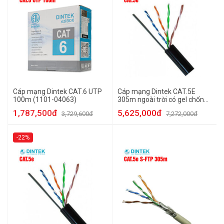
Cáp mạng Dintek CAT.6 UTP
Cáp mạng Dintek CAT.5E
100m (1101-04063)
305m ngoài trời có gel chống
ẩm (1101-03039)
1,787,500đ
5,625,000đ
3,729,600đ
7,272,000đ
-22%