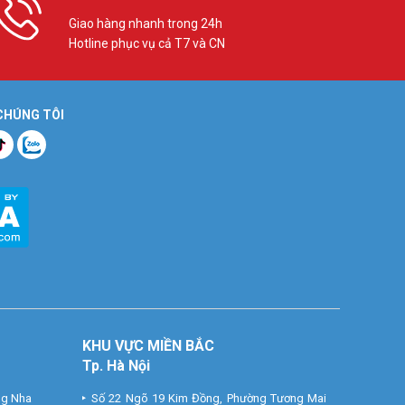
Giao hàng nhanh trong 24h
Hotline phục vụ cả T7 và CN
 CHÚNG TÔI
KHU VỰC MIỀN BẮC
Tp. Hà Nội
ng Nha
Số 22 Ngõ 19 Kim Đồng, Phường Tương Mai