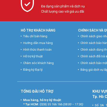
Đa dạng sản phẩm và dịch vụ
Chất lượng cao với giá ưu đãi
HỖ TRỢ KHÁCH HÀNG
CHÍNH SÁCH VÀ Q
Tiêu chí bán hàng
Chính sách giao nh
Hướng dẫn mua hàng
Chính sách bảo hà
Hình thức thanh toán
Chính sách dùng t
Hỗ trợ kỹ thuật
Chính sách đổi trả
Chăm sóc khách hàng
Chính sách bảo mật
Đăng ký Đại lý
Bảng giá dịch vụ lắp
TỔNG ĐÀI HỖ TRỢ
KHU
VỰ
Tp. Hồ 
Mua hàng, hỗ trợ kỹ thuật:
*
Tại HCM:
(028) 35 166 166
(08:00 – 17:30)
Số 3A T