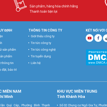
Sản phẩm, hàng hóa chính hãng
Thanh toán tiện lợi
UY ĐỊNH
THÔNG TIN CÔNG TY
KẾT NỐI VỚI
ận
Giới thiệu công ty
nh
Tin tức công ty
hử sản phẩm
Tin tức công nghệ
 sản phẩm
Tin tuyển dụng
 thông tin
Liên hệ
 đặt, bảo trì
C MIỀN NAM
KHU VỰC MIỀN TRUNG
Chí Minh
Tỉnh Khánh Hòa
rần Quý Cáp, Phường Bình Thạnh
Số 02 Chung cư Ngô Gia Tự, Phườ