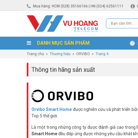
Mua hàng: HCM (028) 35166166 | HN (024) 62561111
DANH MỤC SẢN PHẨM
Trang chủ
»
Thương hiệu
»
ORVIBO
»
Trang 4
Thông tin hãng sản xuất
Orvibo Smart Home
được nghiên cứu và phát triển b
Top 5 thế giới.
Là một trong những công ty được đánh giá cao trong l
Smart Home
đều đáp ứng được những yêu cầu khắt khe