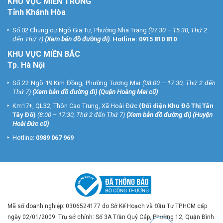
KHU VỰC MIỀN TRUNG
Tỉnh Khánh Hòa
Số 02 Chung cư Ngô Gia Tự, Phường Nha Trang
(07:30 – 15:30, Thứ 2
đến Thứ 7)
(
Xem bản đồ đường đi
).
Hotline:
0915 810 810
KHU VỰC MIỀN BẮC
Tp. Hà Nội
Số 22 Ngõ 19 Kim Đồng, Phường Tương Mai
(08:00 – 17:30, Thứ 2 đến
Thứ 7)
(
Xem bản đồ đường đi
) (Quận Hoàng Mai cũ)
Km17+, QL32, Thôn Cao Trung, Xã Hoài Đức
(Đối diện Khu Đô Thị Tân
Tây Đô)
(8:00 – 17:30, Thứ 2 đến Thứ 7)
(
Xem bản đồ đường đi
) (Huyện
Hoài Đức cũ)
Hotline:
0989 067 969
Mã số doanh nghiệp: 0306524177 do Sở Kế Hoạch và Đầu Tư TP.HCM cấp
ngày 02/01/2009. Trụ sở chính: Số 3A Trần Quý Cáp, Phường 12, Quận Bình