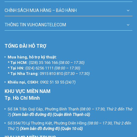
CHÍNH SÁCH MUA HÀNG – BẢO HÀNH
THÔNG TIN VUHOANGTELECOM
TỔNG ĐÀI HỖ TRỢ
Mua hàng, hỗ trợ kỹ thuật:
*
Tại HCM:
(028) 35 166 166
(08:00 – 17:30)
*
Tại HN:
(024) 6256 1111
(08:00 – 17:30)
*
Tại Nha Trang:
0915 810 810
(07:30 – 17:30)
Khiếu nại, CSKH:
0902 51 53 55
(24/7)
KHU
VỰC MIỀN NAM
Tp. Hồ Chí Minh
Số 3A Trần Quý Cáp, Phường Bình Thạnh
(08:00 – 17:30, Thứ 2 đến Thứ
7)
(
Xem bản đồ đường đi
) (Quận Bình Thạnh cũ)
Số 354/70 Lý Thường Kiệt, Phường Diên Hồng
(08:00 – 17:30, Thứ 2 đến
Thứ 7)
(
Xem bản đồ đường đi
) (Quận 10 cũ)