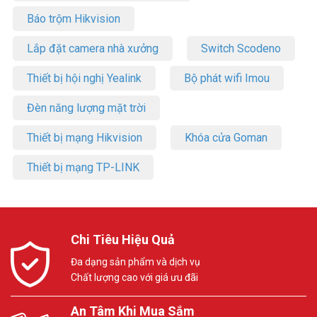
Báo trộm Hikvision
Lắp đặt camera nhà xưởng
Switch Scodeno
Thiết bị hội nghị Yealink
Bộ phát wifi Imou
Đèn năng lượng mặt trời
Thiết bị mạng Hikvision
Khóa cửa Goman
Thiết bị mạng TP-LINK
Chi Tiêu Hiệu Quả
Đa dạng sản phẩm và dịch vụ
Chất lượng cao với giá ưu đãi
An Tâm Khi Mua Sắm