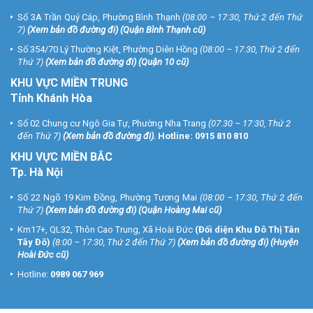
Số 3A Trần Quý Cáp, Phường Bình Thạnh
(08:00 – 17:30, Thứ 2 đến Thứ
7)
(
Xem bản đồ đường đi
) (Quận Bình Thạnh cũ)
Số 354/70 Lý Thường Kiệt, Phường Diên Hồng
(08:00 – 17:30, Thứ 2 đến
Thứ 7)
(
Xem bản đồ đường đi
) (Quận 10 cũ)
KHU VỰC MIỀN TRUNG
Tỉnh Khánh Hòa
Số 02 Chung cư Ngô Gia Tự, Phường Nha Trang
(07:30 – 17:30, Thứ 2
đến Thứ 7)
(
Xem bản đồ đường đi
).
Hotline:
0915 810 810
KHU VỰC MIỀN BẮC
Tp. Hà Nội
Số 22 Ngõ 19 Kim Đồng, Phường Tương Mai
(08:00 – 17:30, Thứ 2 đến
Thứ 7)
(
Xem bản đồ đường đi
) (Quận Hoàng Mai cũ)
Km17+, QL32, Thôn Cao Trung, Xã Hoài Đức
(Đối diện Khu Đô Thị Tân
Tây Đô)
(8:00 – 17:30, Thứ 2 đến Thứ 7)
(
Xem bản đồ đường đi
) (Huyện
Hoài Đức cũ)
Hotline:
0989 067 969