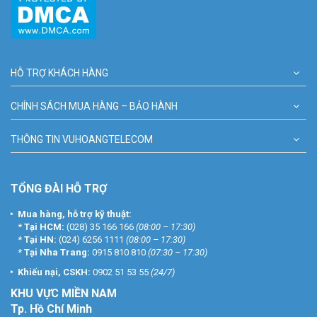
HỖ TRỢ KHÁCH HÀNG
CHÍNH SÁCH MUA HÀNG – BẢO HÀNH
THÔNG TIN VUHOANGTELECOM
TỔNG ĐÀI HỖ TRỢ
Mua hàng, hỗ trợ kỹ thuật:
*
Tại HCM:
(028) 35 166 166
(08:00 – 17:30)
*
Tại HN:
(024) 6256 1111
(08:00 – 17:30)
*
Tại Nha Trang:
0915 810 810
(07:30 – 17:30)
Khiếu nại, CSKH:
0902 51 53 55
(24/7)
KHU
VỰC MIỀN NAM
Tp. Hồ Chí Minh