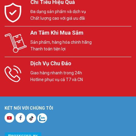
Chi Tiêu Hiệu Quả
Đa dạng sản phẩm và dịch vụ
Chất lượng cao với giá ưu đãi
An Tâm Khi Mua Sắm
Sản phẩm, hàng hóa chính hãng
Thanh toán tiện lợi
Dịch Vụ Chu Đáo
Giao hàng nhanh trong 24h
Hotline phục vụ cả T7 và CN
KẾT NỐI VỚI CHÚNG TÔI