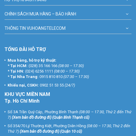
CHÍNH SÁCH MUA HÀNG – BẢO HÀNH
THÔNG TIN VUHOANGTELECOM
TỔNG ĐÀI HỖ TRỢ
Mua hàng, hỗ trợ kỹ thuật:
*
Tại HCM:
(028) 35 166 166
(08:00 – 17:30)
*
Tại HN:
(024) 6256 1111
(08:00 – 17:30)
*
Tại Nha Trang:
0915 810 810
(07:30 – 17:30)
Khiếu nại, CSKH:
0902 51 53 55
(24/7)
KHU
VỰC MIỀN NAM
Tp. Hồ Chí Minh
Số 3A Trần Quý Cáp, Phường Bình Thạnh
(08:00 – 17:30, Thứ 2 đến Thứ
7)
(
Xem bản đồ đường đi
) (Quận Bình Thạnh cũ)
Số 354/70 Lý Thường Kiệt, Phường Diên Hồng
(08:00 – 17:30, Thứ 2 đến
Thứ 7)
(
Xem bản đồ đường đi
) (Quận 10 cũ)