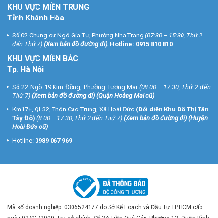
KHU VỰC MIỀN TRUNG
Tỉnh Khánh Hòa
Số 02 Chung cư Ngô Gia Tự, Phường Nha Trang
(07:30 – 15:30, Thứ 2
đến Thứ 7)
(
Xem bản đồ đường đi
).
Hotline:
0915 810 810
KHU VỰC MIỀN BẮC
Tp. Hà Nội
Số 22 Ngõ 19 Kim Đồng, Phường Tương Mai
(08:00 – 17:30, Thứ 2 đến
Thứ 7)
(
Xem bản đồ đường đi
) (Quận Hoàng Mai cũ)
Km17+, QL32, Thôn Cao Trung, Xã Hoài Đức
(Đối diện Khu Đô Thị Tân
Tây Đô)
(8:00 – 17:30, Thứ 2 đến Thứ 7)
(
Xem bản đồ đường đi
) (Huyện
Hoài Đức cũ)
Hotline:
0989 067 969
Mã số doanh nghiệp: 0306524177 do Sở Kế Hoạch và Đầu Tư TP.HCM cấp