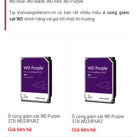
WD Blue, WD Black, WD Red, WD Purple.
Tại Vuhoangtelecom.vn có bán rất nhiều mẫu
ổ cứng giám
sát WD
chính hãng với giá tốt nhất thị trường.
Ổ cứng giám sát WD Purple
Ổ cứng giám sát WD Purple
2TB WD23PURZ
3TB WD33PURZ
Giá liên hệ
Giá liên hệ