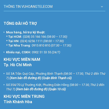
THÔNG TIN VUHOANGTELECOM
TỔNG ĐÀI HỖ TRỢ
Mua hàng, hỗ trợ kỹ thuật:
*
Tại HCM:
(028) 35 166 166
(08:00 – 17:30)
*
Tại HN:
(024) 6256 1111
(08:00 – 17:30)
*
Tại Nha Trang:
0915 810 810
(07:30 – 17:30)
Khiếu nại, CSKH:
0902 51 53 55
(24/7)
KHU
VỰC MIỀN NAM
Tp. Hồ Chí Minh
Số 3A Trần Quý Cáp, Phường Bình Thạnh
(08:00 – 17:30, Thứ 2 đến Thứ
7)
(
Xem bản đồ đường đi
) (Quận Bình Thạnh cũ)
Số 354/70 Lý Thường Kiệt, Phường Diên Hồng
(08:00 – 17:30, Thứ 2 đến
Thứ 7)
(
Xem bản đồ đường đi
) (Quận 10 cũ)
KHU VỰC MIỀN TRUNG
Tỉnh Khánh Hòa