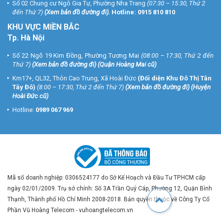
Số 02 Chung cư Ngô Gia Tự, Phường Nha Trang
(07:30 – 15:30, Thứ 2
đến Thứ 7)
(
Xem bản đồ đường đi
).
Hotline:
0915 810 810
KHU VỰC MIỀN BẮC
Tp. Hà Nội
Số 22 Ngõ 19 Kim Đồng, Phường Tương Mai
(08:00 – 17:30, Thứ 2 đến
Thứ 7)
(
Xem bản đồ đường đi
) (Quận Hoàng Mai cũ)
Km17+, QL32, Thôn Cao Trung, Xã Hoài Đức
(Đối diện Khu Đô Thị Tân
Tây Đô)
(8:00 – 17:30, Thứ 2 đến Thứ 7)
(
Xem bản đồ đường đi
) (Huyện
Hoài Đức cũ)
Hotline:
0989 067 969
Mã số doanh nghiệp: 0306524177 do Sở Kế Hoạch và Đầu Tư TP.HCM cấp
ngày 02/01/2009. Trụ sở chính: Số 3A Trần Quý Cáp, Phường 12, Quận Bình
Thạnh, Thành phố Hồ Chí Minh 2008-2018. Bản quyền thuộc về Công Ty Cổ
Phần Vũ Hoàng Telecom - vuhoangtelecom.vn