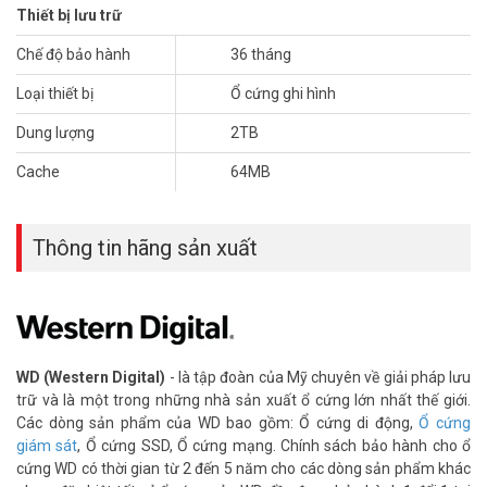
Thiết bị lưu trữ
Chế độ bảo hành
36 tháng
Loại thiết bị
Ổ cứng ghi hình
Dung lượng
2TB
Cache
64MB
WD Purple 3TB
là dòng ổ cứng chuyên dùng giám sát, chạy rất
Thông tin hãng sản xuất
êm, giải nhiệt tốt bằng 70% so với ổ cứng PC thông thường. Sản
phẩm thích hợp trong hệ thống camera giám sát tại nhà và doanh
nghiệp vừa và nhỏ. Dòng ổ cứng chuyên dụng WD PURPLE áp dụng
chế độ bảo hành thời gian 3 năm tại trung tâm bảo hành của WD.
Thông số kỹ thuật Ổ cứng giám sát WD
WD (Western Digital)
- là tập đoàn của Mỹ chuyên về giải pháp lưu
Purple 3TB WD33PURZ
trữ và là một trong những nhà sản xuất ổ cứng lớn nhất thế giới.
Các dòng sản phẩm của WD bao gồm: Ổ cứng di động,
Ổ cứng
– Chuẩn kết nối: SATA 3 (6Gb/s).
giám sát
, Ổ cứng SSD, Ổ cứng mạng. Chính sách bảo hành cho ổ
– Dung lượng lưu trữ: 3TB.
cứng WD có thời gian từ 2 đến 5 năm cho các dòng sản phẩm khác
– Kích thước / Loại: 3.5 inch.