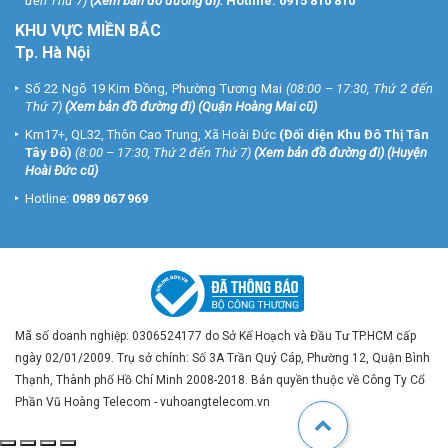
đến Thứ 7)
(
Xem bản đồ đường đi
).
Hotline:
0915 810 810
KHU VỰC MIỀN BẮC
Tp. Hà Nội
Số 22 Ngõ 19 Kim Đồng, Phường Tương Mai
(08:00 – 17:30, Thứ 2 đến
Thứ 7)
(
Xem bản đồ đường đi
) (Quận Hoàng Mai cũ)
Km17+, QL32, Thôn Cao Trung, Xã Hoài Đức
(Đối diện Khu Đô Thị Tân
Tây Đô)
(8:00 – 17:30, Thứ 2 đến Thứ 7)
(
Xem bản đồ đường đi
) (Huyện
Hoài Đức cũ)
Hotline:
0989 067 969
Mã số doanh nghiệp: 0306524177 do Sở Kế Hoạch và Đầu Tư TP.HCM cấp
ngày 02/01/2009. Trụ sở chính: Số 3A Trần Quý Cáp, Phường 12, Quận Bình
Thạnh, Thành phố Hồ Chí Minh 2008-2018. Bản quyền thuộc về Công Ty Cổ
Phần Vũ Hoàng Telecom - vuhoangtelecom.vn