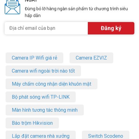
Ổ cứng WD Purple 3TB WD33PURZ ghi liên tục 24/7, ổn định hơn ổ
Đừng bỏ lỡ hàng ngàn sản phẩm từ chương trình siêu
cứng máy tính thông thường cho camera. Dung lượng 3TB đủ lưu
hấp dẫn
trữ từ 15 đến 30 ngày tùy số kênh và chất lượng hình ảnh cài đặt.
Liên hệ Vũ Hoàng Telecom ngay để được tư vấn và nhận báo giá
hôm nay. Tham khảo thêm thông tin tại
Facebook
Vuhoangtelecom
nhé.
Camera IP Wifi giá rẻ
Camera EZVIZ
Camera wifi ngoài trời nào tốt
Máy chấm công nhận diện khuôn mặt
Bộ phát sóng wifi TP-LINK
Màn hình tương tác thông minh
Báo trộm Hikvision
Lắp đặt camera nhà xưởng
Switch Scodeno