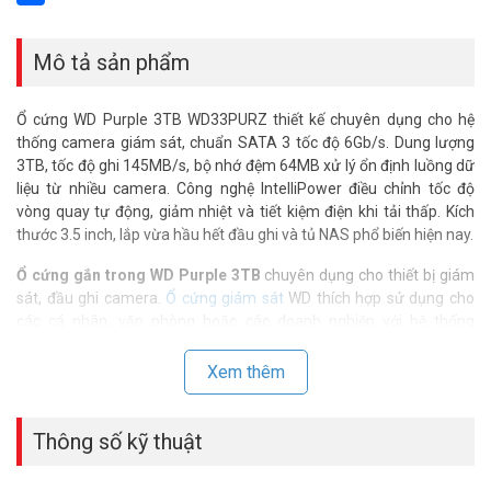
Share
Mô tả sản phẩm
Ổ cứng WD Purple 3TB WD33PURZ thiết kế chuyên dụng cho hệ
thống camera giám sát, chuẩn SATA 3 tốc độ 6Gb/s. Dung lượng
3TB, tốc độ ghi 145MB/s, bộ nhớ đệm 64MB xử lý ổn định luồng dữ
liệu từ nhiều camera. Công nghệ IntelliPower điều chỉnh tốc độ
vòng quay tự động, giảm nhiệt và tiết kiệm điện khi tải thấp. Kích
thước 3.5 inch, lắp vừa hầu hết đầu ghi và tủ NAS phổ biến hiện nay.
Ổ cứng gắn trong WD Purple 3TB
chuyên dụng cho thiết bị giám
sát, đầu ghi camera.
Ổ cứng giám sát
WD thích hợp sử dụng cho
các cá nhân, văn phòng hoặc các doanh nghiệp với hệ thống
camera.
Xem thêm
Thông số kỹ thuật