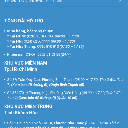
THÔNG TIN VUHOANGTELECOM
TỔNG ĐÀI HỖ TRỢ
Mua hàng, hỗ trợ kỹ thuật:
*
Tại HCM:
(028) 35 166 166
(08:00 – 17:30)
*
Tại HN:
(024) 6256 1111
(08:00 – 17:30)
*
Tại Nha Trang:
0915 810 810
(07:30 – 17:30)
Khiếu nại, CSKH:
0902 51 53 55
(24/7)
KHU
VỰC MIỀN NAM
Tp. Hồ Chí Minh
Số 3A Trần Quý Cáp, Phường Bình Thạnh
(08:00 – 17:30, Thứ 2 đến Thứ
7)
(
Xem bản đồ đường đi
) (Quận Bình Thạnh cũ)
Số 354/70 Lý Thường Kiệt, Phường Diên Hồng
(08:00 – 17:30, Thứ 2 đến
Thứ 7)
(
Xem bản đồ đường đi
) (Quận 10 cũ)
KHU VỰC MIỀN TRUNG
Tỉnh Khánh Hòa
Số 02 Chung cư Ngô Gia Tự, Phường Nha Trang
(07:30 – 15:30, Thứ 2