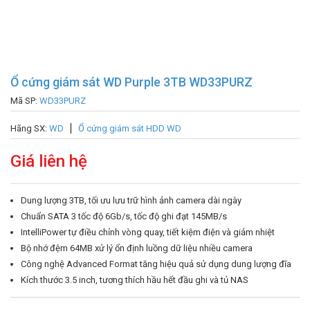
Ổ cứng giám sát WD Purple 3TB WD33PURZ
Mã SP:
WD33PURZ
Hãng SX:
WD
Ổ cứng giám sát HDD WD
Giá liên hệ
Dung lượng 3TB, tối ưu lưu trữ hình ảnh camera dài ngày
Chuẩn SATA 3 tốc độ 6Gb/s, tốc độ ghi đạt 145MB/s
IntelliPower tự điều chỉnh vòng quay, tiết kiệm điện và giảm nhiệt
Bộ nhớ đệm 64MB xử lý ổn định luồng dữ liệu nhiều camera
Công nghệ Advanced Format tăng hiệu quả sử dụng dung lượng đĩa
Kích thước 3.5 inch, tương thích hầu hết đầu ghi và tủ NAS