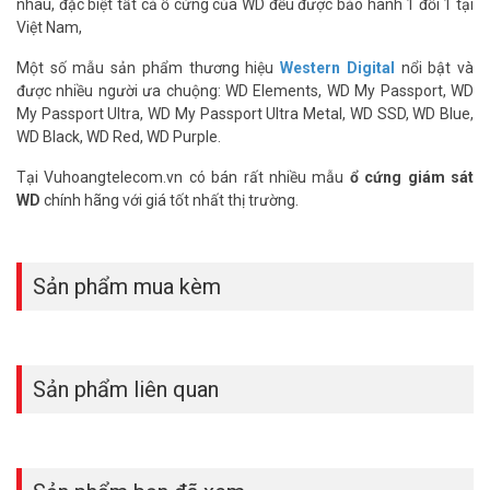
nhau, đặc biệt tất cả ổ cứng của WD đều được bảo hành 1 đổi 1 tại
– Công nghệ Advanced Format (AF): Có.
Việt Nam,
– Tốc độ chuẩn kết nối: 6 Gb/s.
– Tốc độ ghi dữ liệu: 145MB/s.
Một số mẫu sản phẩm thương hiệu
Western Digital
nổi bật và
– Tốc độ vòng quay: IntelliPower (thay đổi tùy theo mức độ truy
được nhiều người ưa chuộng: WD Elements, WD My Passport, WD
xuất).
My Passport Ultra, WD My Passport Ultra Metal, WD SSD, WD Blue,
– Bộ nhớ đệm: 64MB.
WD Black, WD Red, WD Purple.
– Nhiệt độ hoạt động: 0 – 65°C.
– Độ ồn hoạt động (Trung bình): 24 (dBA).
Tại Vuhoangtelecom.vn có bán rất nhiều mẫu
ổ cứng giám sát
– Kích thước vật lý: 26.1 x147x101.6 mm (Cao x Dài x Rộng).
WD
chính hãng với giá tốt nhất thị trường.
– Trọng lượng: 0.64 kg.
CHÍNH SÁCH BẢO HÀNH ĐẶC BIỆT:
Sản phẩm mua kèm
1 đổi 1 trong 36 THÁNG đổi sản phẩm mới 100% trong 03 tháng
đầu
Với nhu cầu lưu trữ dữ liệu giám sát ngày một lớn, việc sử dụng các
thiết bị lưu trữ chuyên dụng cho việc này là rất cần thiết. Bởi do tính
Sản phẩm liên quan
chất đặc thù của nhu sử dụng này đòi hỏi các thiết bị lưu trữ phải có
khả năng hoạt động bền bỉ và tốc độ cao.
HỎI ĐÁP THƯỜNG GẶP – FAQ