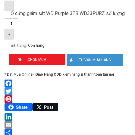
-
Ổ cứng giám sát WD Purple 3TB WD33PURZ số lượng
+
Tình trạng:
Còn hàng
CHỌN MUA
TƯ VẤN MUA HÀNG
* Đặt Mua Online -
Giao Hàng COD kiểm hàng & thanh toán tận nơi
Facebook
Twitter
Pinterest
Share
Post
LinkedIn
Email