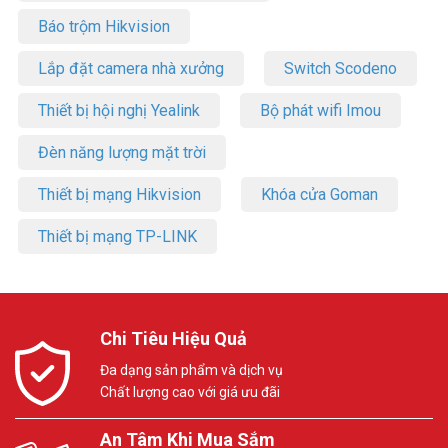
Báo trộm Hikvision
Lắp đặt camera nhà xưởng
Switch Scodeno
Thiết bị hội nghị Yealink
Bộ phát wifi Imou
Đèn năng lượng mặt trời
Thiết bị mạng Hikvision
Khóa cửa Goman
Thiết bị mạng TP-LINK
Chi Tiêu Hiệu Quả
Đa dạng sản phẩm và dịch vụ
Chất lượng cao với giá ưu đãi
An Tâm Khi Mua Sắm