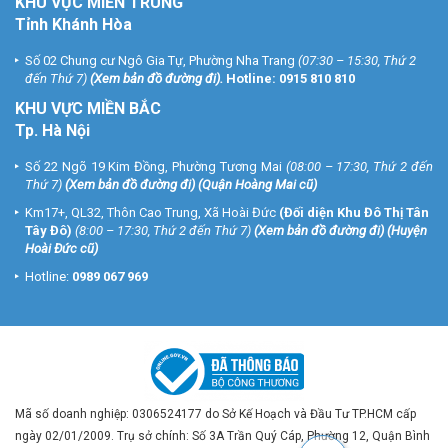
KHU VỰC MIỀN TRUNG
Tỉnh Khánh Hòa
Số 02 Chung cư Ngô Gia Tự, Phường Nha Trang
(07:30 – 15:30, Thứ 2
đến Thứ 7)
(
Xem bản đồ đường đi
).
Hotline:
0915 810 810
KHU VỰC MIỀN BẮC
Tp. Hà Nội
Số 22 Ngõ 19 Kim Đồng, Phường Tương Mai
(08:00 – 17:30, Thứ 2 đến
Thứ 7)
(
Xem bản đồ đường đi
) (Quận Hoàng Mai cũ)
Km17+, QL32, Thôn Cao Trung, Xã Hoài Đức
(Đối diện Khu Đô Thị Tân
Tây Đô)
(8:00 – 17:30, Thứ 2 đến Thứ 7)
(
Xem bản đồ đường đi
) (Huyện
Hoài Đức cũ)
Hotline:
0989 067 969
Mã số doanh nghiệp: 0306524177 do Sở Kế Hoạch và Đầu Tư TP.HCM cấp
ngày 02/01/2009. Trụ sở chính: Số 3A Trần Quý Cáp, Phường 12, Quận Bình