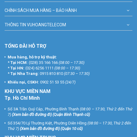
CHÍNH SÁCH MUA HÀNG – BẢO HÀNH
THÔNG TIN VUHOANGTELECOM
TỔNG ĐÀI HỖ TRỢ
Mua hàng, hỗ trợ kỹ thuật:
*
Tại HCM:
(028) 35 166 166
(08:00 – 17:30)
*
Tại HN:
(024) 6256 1111
(08:00 – 17:30)
*
Tại Nha Trang:
0915 810 810
(07:30 – 17:30)
Khiếu nại, CSKH:
0902 51 53 55
(24/7)
KHU
VỰC MIỀN NAM
Tp. Hồ Chí Minh
Số 3A Trần Quý Cáp, Phường Bình Thạnh
(08:00 – 17:30, Thứ 2 đến Thứ
7)
(
Xem bản đồ đường đi
) (Quận Bình Thạnh cũ)
Số 354/70 Lý Thường Kiệt, Phường Diên Hồng
(08:00 – 17:30, Thứ 2 đến
Thứ 7)
(
Xem bản đồ đường đi
) (Quận 10 cũ)