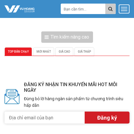
Tìm kiếm nâng cao
TOP BÁN CHẠY
MỚI NHẤT
GIÁ CAO
GIÁ THẤP
ĐĂNG KÝ NHẬN TIN KHUYẾN MÃI HOT MỖI
NGÀY
Đừng bỏ lỡ hàng ngàn sản phẩm từ chương trình siêu
hấp dẫn