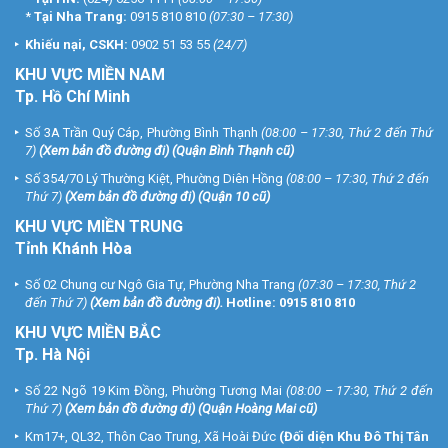
*
Tại Nha Trang:
0915 810 810
(07:30 – 17:30)
Khiếu nại, CSKH:
0902 51 53 55
(24/7)
KHU
VỰC MIỀN NAM
Tp. Hồ Chí Minh
Số 3A Trần Quý Cáp, Phường Bình Thạnh
(08:00 – 17:30, Thứ 2 đến Thứ
7)
(
Xem bản đồ đường đi
) (Quận Bình Thạnh cũ)
Số 354/70 Lý Thường Kiệt, Phường Diên Hồng
(08:00 – 17:30, Thứ 2 đến
Thứ 7)
(
Xem bản đồ đường đi
) (Quận 10 cũ)
KHU VỰC MIỀN TRUNG
Tỉnh Khánh Hòa
Số 02 Chung cư Ngô Gia Tự, Phường Nha Trang
(07:30 – 17:30, Thứ 2
đến Thứ 7)
(
Xem bản đồ đường đi
).
Hotline:
0915 810 810
KHU VỰC MIỀN BẮC
Tp. Hà Nội
Số 22 Ngõ 19 Kim Đồng, Phường Tương Mai
(08:00 – 17:30, Thứ 2 đến
Thứ 7)
(
Xem bản đồ đường đi
) (Quận Hoàng Mai cũ)
Km17+, QL32, Thôn Cao Trung, Xã Hoài Đức
(Đối diện Khu Đô Thị Tân